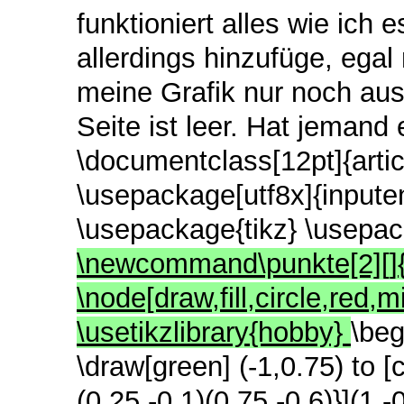
funktioniert alles wie ich
allerdings hinzufüge, egal
meine Grafik nur noch aus
Seite ist leer. Hat jemand
\documentclass[12pt]{artic
\usepackage[utf8x]{input
\usepackage{tikz} \usep
\newcommand\punkte[2][]{%
\node[draw,fill,circle,red,
\usetikzlibrary{hobby}
\beg
\draw[green] (-1,0.75) to [
(0.25,-0.1)(0.75,-0.6)}](1,-