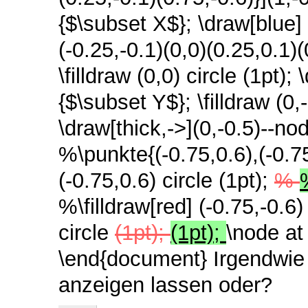
{$\subset X$};
\draw[blue] 
(-0.25,-0.1)(0,0)(0.25,0.1)(
\filldraw (0,0) circle (1pt);
\
{$\subset Y$};
\filldraw (0,
\draw[thick,->](0,-0.5)--no
%\punkte{(-0.75,0.6),(-0.75
(-0.75,0.6) circle (1pt);
%
%\filldraw[red] (-0.75,-0.6)
circle
(1pt);
(1pt);
\node at 
\end{document}
Irgendwie
anzeigen lassen oder?