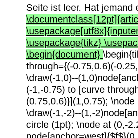
Seite ist leer. Hat jemand
\documentclass[12pt]{artic
\usepackage[utf8x]{input
\usepackage{tikz} \usep
\begin{document}
\begin{t
through={(-0.75,0.6)(-0.25,0
\draw(-1,0)--(1,0)node[an
(-1,-0.75) to [curve throug
(0.75,0.6)}](1,0.75);
\node 
\draw(-1,-2)--(1,-2)node[
circle (1pt);
\node at (0,-2
node[anchor=west]{$f$}(0,