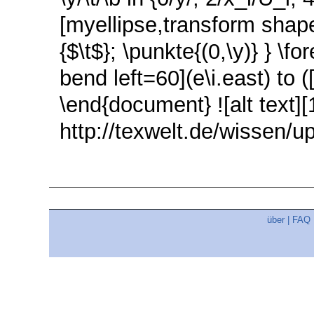
[myellipse,transform shape
{$\t$}; \punkte{(0,\y)} } \fo
bend left=60](e\i.east) to (
\end{document} ![alt text][1
http://texwelt.de/wissen/up
über
|
FAQ