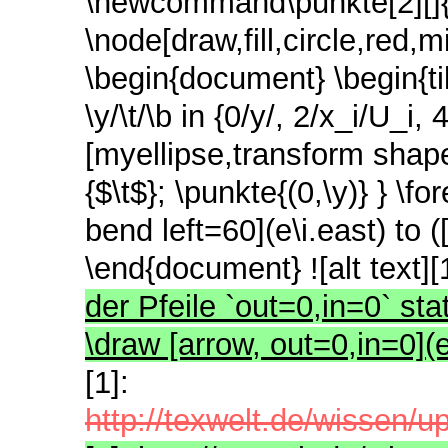
\newcommand\punkte[2][]{%
\node[draw,fill,circle,red,
\begin{document} \begin{ti
\y/\t/\b in {0/y/, 2/x_i/U_i,
[myellipse,transform shape
{$\t$}; \punkte{(0,\y)} } \fo
bend left=60](e\i.east) to (
\end{document} ![alt text][
der Pfeile `out=0,in=0` statt
\draw [arrow, out=0,in=0](e\i
[1]:
http://texwelt.de/wissen/up