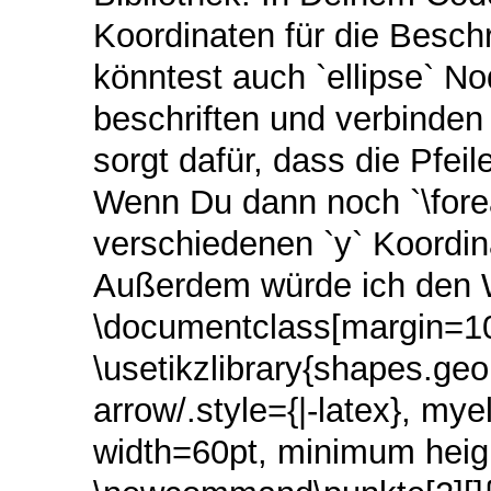
Koordinaten für die Beschr
könntest auch `ellipse` 
beschriften und verbinden 
sorgt dafür, dass die Pfe
Wenn Du dann noch `\fore
verschiedenen `y` Koordin
Außerdem würde ich den We
\documentclass[margin=10
\usetikzlibrary{shapes.geom
arrow/.style={|-latex}, mye
width=60pt, minimum heigh