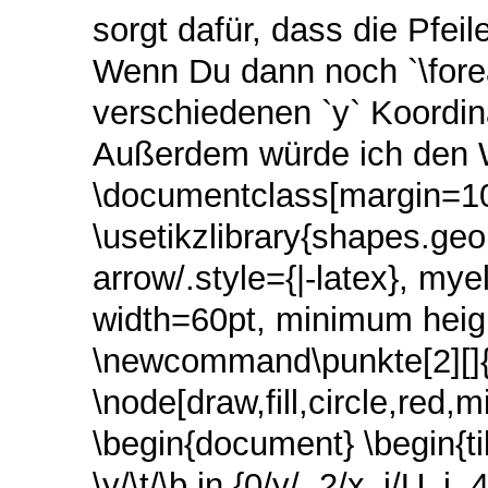
sorgt dafür, dass die Pfe
Wenn Du dann noch `\fore
verschiedenen `y` Koordin
Außerdem würde ich den We
\documentclass[margin=10
\usetikzlibrary{shapes.geom
arrow/.style={|-latex}, mye
width=60pt, minimum heigh
\newcommand\punkte[2][]{%
\node[draw,fill,circle,red,
\begin{document} \begin{ti
\y/\t/\b in {0/y/, 2/x_i/U_i,