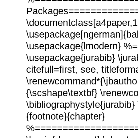
Packages============
\documentclass[a4paper,11
\usepackage[ngerman]{bab
\usepackage{lmodern} %
\usepackage{jurabib} \jur
citefull=first, see, titlefor
\renewcommand*{\jbauthorf
{\scshape\textbf} \renewco
\bibliographystyle{jurabib
{footnote}{chapter}
%===================