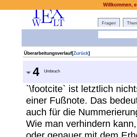
Willkommen, e
Fragen
The
Überarbeitungsverlauf[
Zurück
]
4
Umbruch
`\footcite` ist letztlich ni
einer Fußnote. Das bedeut
auch für die Nummerierung 
Wie man verhindern kann, 
oder genauer mit dem Erhö