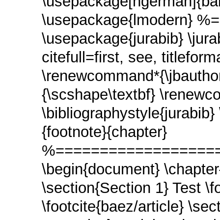
\usepackage[ngerman]{bab
\usepackage{lmodern} %
\usepackage{jurabib} \jur
citefull=first, see, titlefor
\renewcommand*{\jbauthorf
{\scshape\textbf} \renewco
\bibliographystyle{jurabib
{footnote}{chapter}
%===================
\begin{document} \chapter{
\section{Section 1} Test \f
\footcite{baez/article} \sec