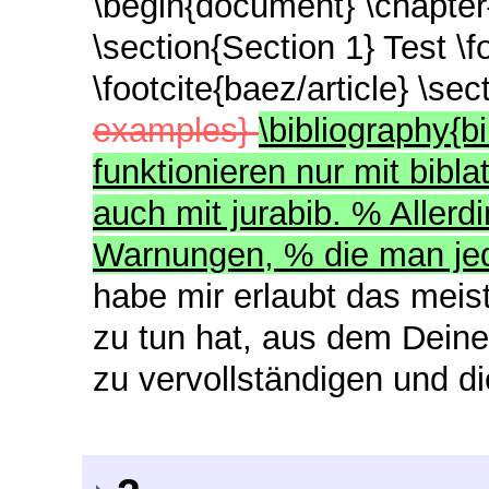
\begin{document} \chapter{
\section{Section 1} Test \f
\footcite{baez/article} \se
examples}
\bibliography{b
funktionieren nur mit bibl
auch mit jurabib. % Allerd
Warnungen, % die man jed
habe mir erlaubt das mei
zu tun hat, aus dem Deine
zu vervollständigen und di