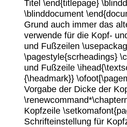
Titel \end{titlepage} \bli
\blinddocument \end{docum
Grund auch immer das alte
verwende für die Kopf- un
und Fußzeilen \usepackag
\pagestyle{scrheadings} \
und Fußzeile \ihead{\texts
{\headmark}} \ofoot[\page
Vorgabe der Dicke der Kopf
\renewcommand*\chapterm
Kopfzeile \setkomafont{pa
Schrifteinstellung für Kopf