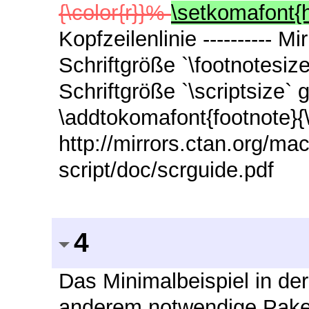
{\color{r}}%
\setkomafont{
Kopfzeilenlinie ---------- M
Schriftgröße `\footnotesiz
Schriftgröße `\scriptsize`
\addtokomafont{footnote}{\s
http://mirrors.ctan.org/ma
script/doc/scrguide.pdf
4
Das Minimalbeispiel in der 
anderem notwendige Paket