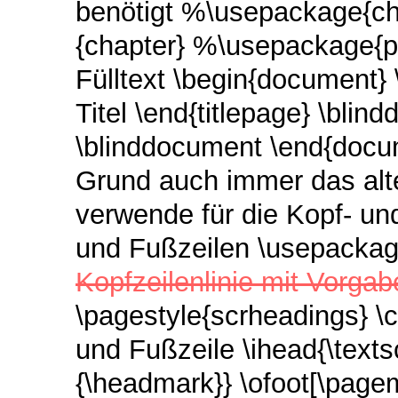
benötigt %\usepackage{chn
{chapter} %\usepackage{p
Fülltext \begin{document}
Titel \end{titlepage} \bli
\blinddocument \end{docum
Grund auch immer das alte
verwende für die Kopf- un
und Fußzeilen \usepacka
Kopfzeilenlinie mit Vorga
\pagestyle{scrheadings} \
und Fußzeile \ihead{\texts
{\headmark}} \ofoot[\pag