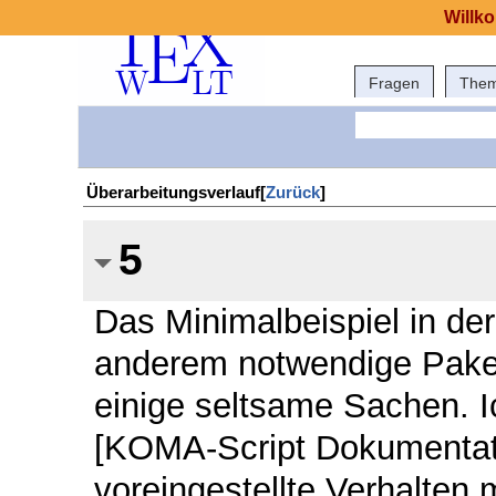
Willk
Fragen
The
Überarbeitungsverlauf[
Zurück
]
5
Das Minimalbeispiel in der 
anderem notwendige Paket
einige seltsame Sachen. Ic
[KOMA-Script Dokumentat
voreingestellte Verhalten 