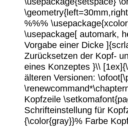
\usepackage{setspace} \o
\geometry{left=30mm,ri
%%% \usepackage{xcolor}
\usepackage[ automark, he
Vorgabe einer Dicke ]{scr
Zurücksetzen der Kopf- un
eines Konzeptes }\\ [1ex]
älteren Versionen: \ofoot
\renewcommand*\chapterm
Kopfzeile \setkomafont{pa
Schrifteinstellung für Kop
{\color{gray}}% Farbe Kopf