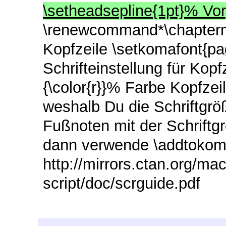
\setheadsepline{1pt}% Vor
\renewcommand*\chapterm
Kopfzeile \setkomafont{pa
Schrifteinstellung für Kop
{\color{r}}% Farbe Kopfzeilen
weshalb Du die Schriftgröß
Fußnoten mit der Schriftgr
dann verwende \addtokomafo
http://mirrors.ctan.org/ma
script/doc/scrguide.pdf