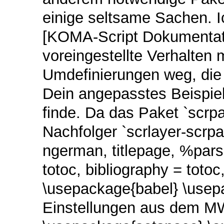
einige seltsame Sachen. Ic
[KOMA-Script Dokumentat
voreingestellte Verhalten 
Umdefinierungen weg, die t
Dein angepasstes Beispie
finde. Da das Paket `scrpa
Nachfolger `scrlayer-scrp
ngerman, titlepage, %parsk
totoc, bibliography = totoc,
\usepackage{babel} \usep
Einstellungen aus dem MW