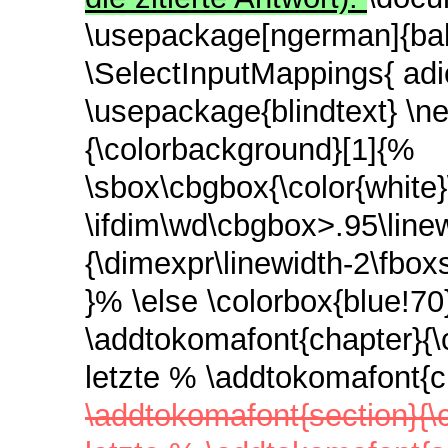
\usepackage[ngerman]{bab
\SelectInputMappings{ adi
\usepackage{blindtext} 
{\colorbackground}[1]{%
\sbox\cbgbox{\color{whit
\ifdim\wd\cbgbox>.95\linew
{\dimexpr\linewidth-2\fbox
}% \else \colorbox{blue!7
\addtokomafont{chapter}
letzte % \addtokomafont{
\addtokomafont{section}