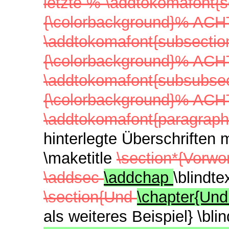
letzte % \addtokomafont{s
{\colorbackground}% ACH
\addtokomafont{subsection
{\colorbackground}% ACH
\addtokomafont{subsubsec
{\colorbackground}% ACH
\addtokomafont{paragraph
hinterlegte Überschriften 
\maketitle
\section*{Vorw
\addsec
\addchap
\blindt
\section{Und
\chapter{Un
als weiteres Beispiel} \bl