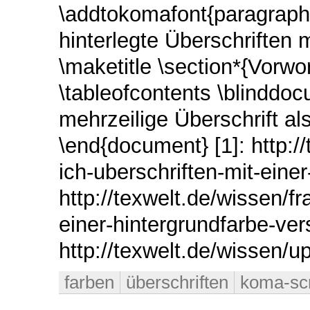
\addtokomafont{paragraph} 
hinterlegte Überschriften 
\maketitle \section*{Vorwo
\tableofcontents \blinddo
mehrzeilige Überschrift als
\end{document} [1]: http:/
ich-uberschriften-mit-eine
http://texwelt.de/wissen/f
einer-hintergrundfarbe-ver
http://texwelt.de/wissen/u
farben
überschriften
koma-scr