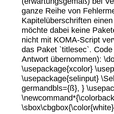
(erwartungsgemäß) bei Ver
ganze Reihe von Fehlerme
Kapitelüberschriften einen
möchte dabei keine Pakete
nicht mit KOMA-Script ver
das Paket `titlesec`. Code
Antwort übernommen): \d
\usepackage{xcolor} \use
\usepackage{selinput} \Se
germandbls={ß}, } \usepa
\newcommand*{\colorback
\sbox\cbgbox{\color{whit