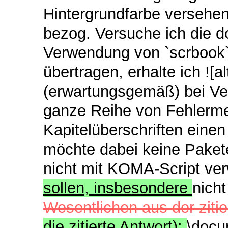
Hintergrundfarbe versehen?]
bezog. Versuche ich die do
Verwendung von `scrbook` 
übertragen, erhalte ich ![
(erwartungsgemäß) bei Ver
ganze Reihe von Fehlerm
Kapitelüberschriften einen
möchte dabei keine Pakete
nicht mit KOMA-Script v
sollen, insbesondere
nich
Wesentlichen aus der zit
die zitierte Antwort):
\docu