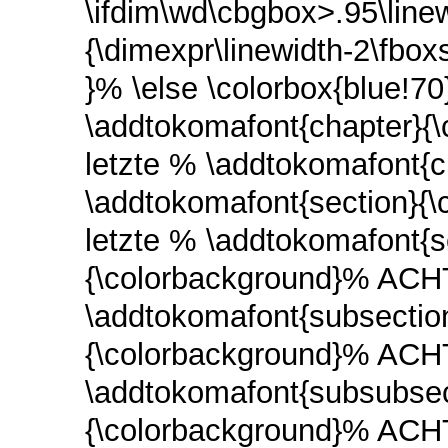
\ifdim\wd\cbgbox>.95\linew
{\dimexpr\linewidth-2\fbox
}% \else \colorbox{blue!7
\addtokomafont{chapter}
letzte % \addtokomafont{
\addtokomafont{section}
letzte % \addtokomafont{s
{\colorbackground}% ACH
\addtokomafont{subsection
{\colorbackground}% ACH
\addtokomafont{subsubsec
{\colorbackground}% ACH