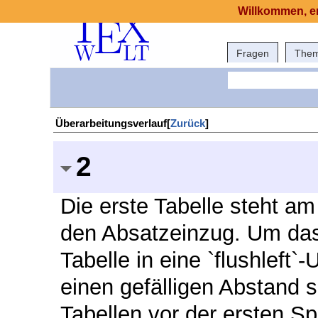
Willkommen, er
Fragen
The
Überarbeitungsverlauf[
Zurück
]
2
Die erste Tabelle steht a
den Absatzeinzug. Um das 
Tabelle in eine `flushleft
einen gefälligen Abstand 
Tabellen vor der ersten S