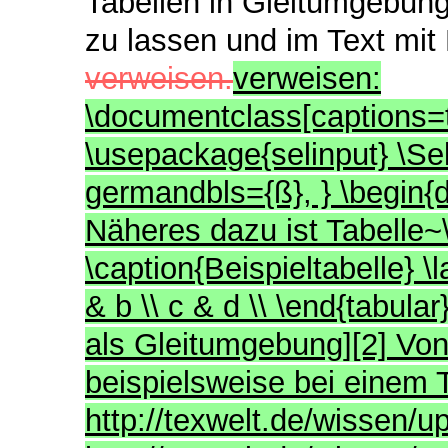
Tabellen in Gleitumgebung
zu lassen und im Text mit H
verweisen.
verweisen:
\documentclass[captions=t
\usepackage{selinput} \Se
germandbls={ß}, } \begin{d
Näheres dazu ist Tabelle~\
\caption{Beispieltabelle} \
& b \\ c & d \\ \end{tabula
als Gleitumgebung][2] Von 
beispielsweise bei einem 
http://texwelt.de/wissen/u