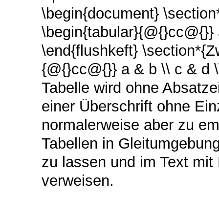
\begin{document} \section*{
\begin{tabular}{@{}cc@{}} a
\end{flushkeft} \section*{Z
{@{}cc@{}} a & b \\ c & d 
Tabelle wird ohne Absatze
einer Überschrift ohne Ein
normalerweise aber zu emp
Tabellen in Gleitumgebung
zu lassen und im Text mit H
verweisen.