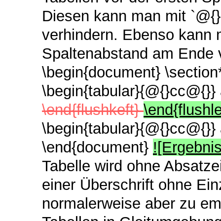
Diesen kann man mit `@{}`
verhindern. Ebenso kann 
Spaltenabstand am Ende v
\begin{document} \section*{
\begin{tabular}{@{}cc@{}} a
\end{flushkeft}
\end{flushl
\begin{tabular}{@{}cc@{}} a
\end{document}
![Ergebni
Tabelle wird ohne Absatze
einer Überschrift ohne Ein
normalerweise aber zu emp