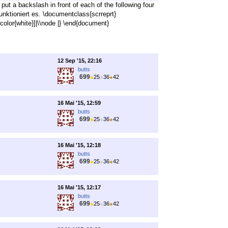
put a backslash in front of each of the following four
nktioniert es. \documentclass{scrreprt}
color{white}]|\\node |} \end{document}
12 Sep '15, 22:16
butts
699
●
25
●
36
●
42
16 Mai '15, 12:59
butts
699
●
25
●
36
●
42
16 Mai '15, 12:18
butts
699
●
25
●
36
●
42
16 Mai '15, 12:17
butts
699
●
25
●
36
●
42