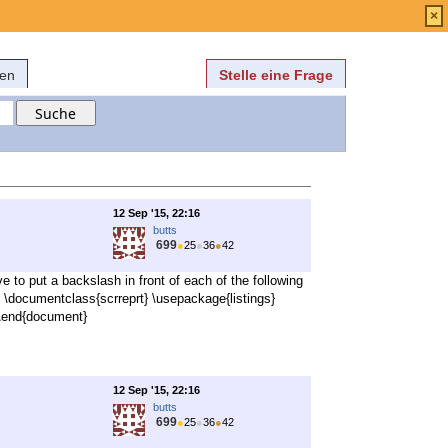
Anmelden
über
FAQ
×
fen
Stelle eine Frage
12 Sep '15, 22:16
butts
699
●
25
●
36
●
42
e to put a backslash in front of each of the following
 \documentclass{scrreprt} \usepackage{listings}
} \end{document}
12 Sep '15, 22:16
butts
699
●
25
●
36
●
42