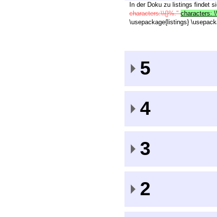
In der Doku zu listings findet s
characters:\\{}%."
characters: \
\usepackage{listings} \usepacka
5
4
3
2