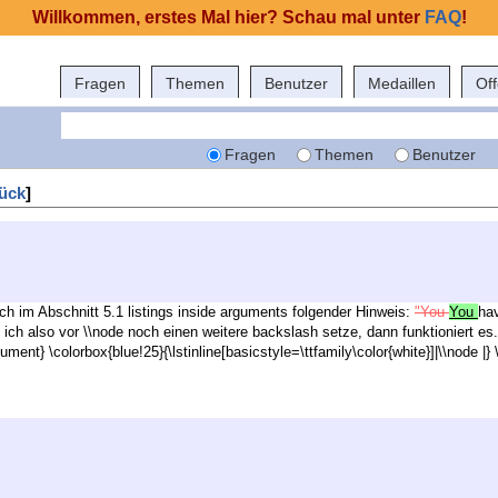
Willkommen, erstes Mal hier? Schau mal unter
FAQ
!
Fragen
Themen
Benutzer
Medaillen
Of
Fragen
Themen
Benutzer
ück
]
sich im Abschnitt 5.1 listings inside arguments folgender Hinweis:
"You
You
hav
ich also vor \\node noch einen weitere backslash setze, dann funktioniert es.
ment} \colorbox{blue!25}{\lstinline[basicstyle=\ttfamily\color{white}]|\\node |