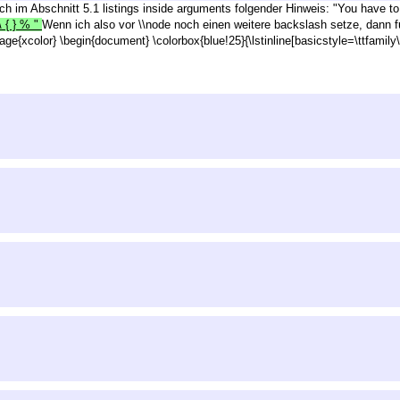
ich im Abschnitt 5.1 listings inside arguments folgender Hinweis: "You have to 
\ { } % "
Wenn ich also vor \\node noch einen weitere backslash setze, dann fu
ge{xcolor} \begin{document} \colorbox{blue!25}{\lstinline[basicstyle=\ttfamily\