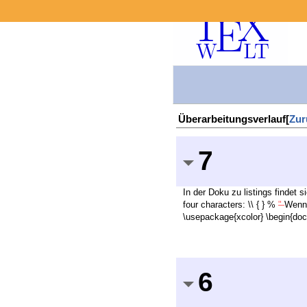
Überarbeitungsverlauf[
Zur
7
In der Doku zu listings findet 
four characters: \\ { } %
"
Wenn 
\usepackage{xcolor} \begin{docu
6