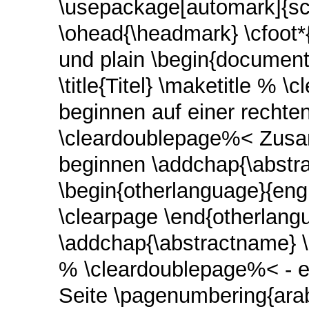
\usepackage[automark]{scr
\ohead{\headmark} \cfoot
und plain \begin{document
\title{Titel} \maketitle %
beginnen auf einer rechte
\cleardoublepage%< Zusa
beginnen \addchap{\abst
\begin{otherlanguage}{engl
\clearpage \end{otherlang
\addchap{\abstractname} \
% \cleardoublepage%< - er
Seite \pagenumbering{ara