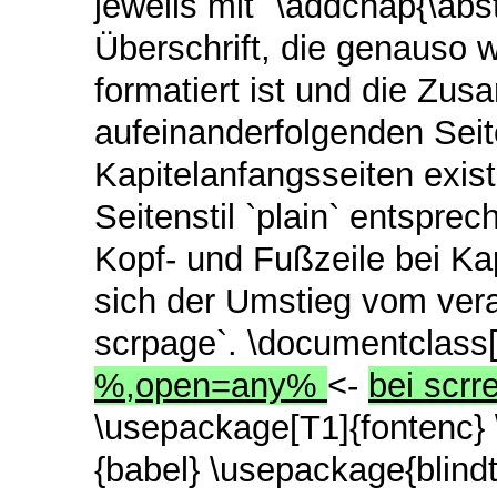
jeweils mit `\addchap{\a
Überschrift, die genauso 
formatiert ist und die Z
aufeinanderfolgenden Seit
Kapitelanfangsseiten exis
Seitenstil `plain` entspr
Kopf- und Fußzeile bei Kap
sich der Umstieg vom vera
scrpage`. \documentclass[ 
%,open=any%
<-
bei scrr
\usepackage[T1]{fontenc}
{babel} \usepackage{blind