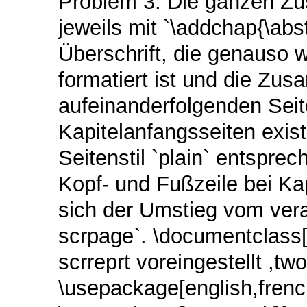
Problem 3. Die ganzen Z
jeweils mit `\addchap{\a
Überschrift, die genauso 
formatiert ist und die Z
aufeinanderfolgenden Seit
Kapitelanfangsseiten exis
Seitenstil `plain` entspr
Kopf- und Fußzeile bei Kap
sich der Umstieg vom vera
scrpage`. \documentclass[
scrreprt voreingestellt ,tw
\usepackage[english,frenc