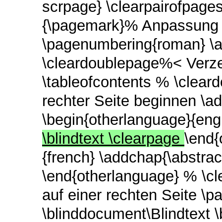
scrpage} \clearpairofpage
{\pagemark}% Anpassung s
\pagenumbering{roman} \aut
\cleardoublepage%< Verzei
\tableofcontents % \cle
rechter Seite beginnen \a
\begin{otherlanguage}{eng
\blindtext \clearpage
\end{
{french} \addchap{\abstr
\end{otherlanguage} % \cl
auf einer rechten Seite \
\blinddocument\Blindtext 