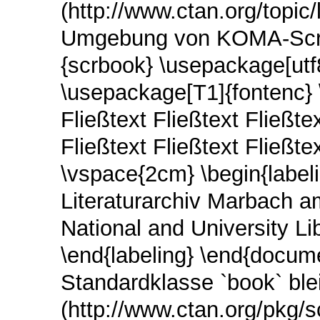
(http://www.ctan.org/topic/
Umgebung von KOMA-Scrip
{scrbook} \usepackage[utf
\usepackage[T1]{fontenc} 
Fließtext Fließtext Fließtex
Fließtext Fließtext Fließtex
\vspace{2cm} \begin{label
Literaturarchiv Marbach 
National and University Li
\end{labeling} \end{docum
Standardklasse `book` ble
(http://www.ctan.org/pkg/s