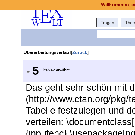
Willkommen, er
Fragen
The
Überarbeitungsverlauf[
Zurück
]
5
ltablex erwähnt
Das geht sehr schön mit d
(http://www.ctan.org/pkg/ta
Tabelle festzulegen und de
verteilen: \documentclass
{inputenc} \usepackage[n