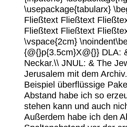
\usepackage{tabularx} \be
Fließtext Fließtext Fließtex
Fließtext Fließtext Fließtex
\vspace{2cm} \noindent\beg
{@{}p{3.5cm}X@{}} DLA: &
Neckar.\\ JNUL: & The Jew
Jerusalem mit dem Archiv.
Beispiel überflüssige Pak
Abstand habe ich so erzeu
stehen kann und auch nic
Außerdem habe ich den Ab