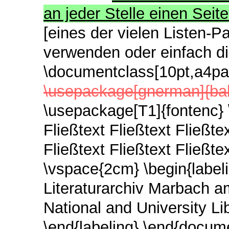
an jeder Stelle einen Sei
[eines der vielen Listen-Pa
verwenden oder einfach d
\documentclass[10pt,a4pap
\usepackage[gnerman]{ba
\usepackage[T1]{fontenc} 
Fließtext Fließtext Fließtex
Fließtext Fließtext Fließtex
\vspace{2cm} \begin{label
Literaturarchiv Marbach 
National and University Li
\end{labeling} \end{docum