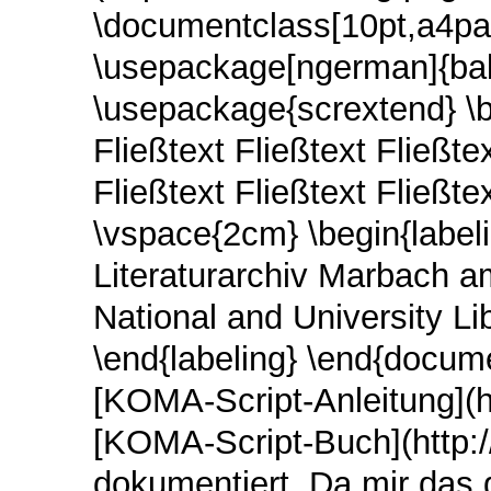
\documentclass[10pt,a4pap
\usepackage[ngerman]{bab
\usepackage{scrextend} \b
Fließtext Fließtext Fließtex
Fließtext Fließtext Fließtex
\vspace{2cm} \begin{label
Literaturarchiv Marbach 
National and University Li
\end{labeling} \end{docume
[KOMA-Script-Anleitung](h
[KOMA-Script-Buch](http:
dokumentiert. Da mir das