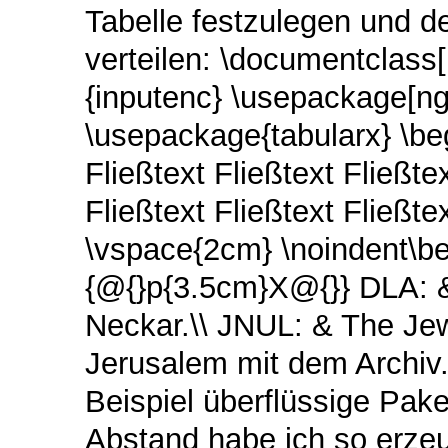
Tabelle festzulegen und de
verteilen: \documentclass
{inputenc} \usepackage[n
\usepackage{tabularx} \be
Fließtext Fließtext Fließtex
Fließtext Fließtext Fließtex
\vspace{2cm} \noindent\beg
{@{}p{3.5cm}X@{}} DLA: &
Neckar.\\ JNUL: & The Jew
Jerusalem mit dem Archiv.
Beispiel überflüssige Pak
Abstand habe ich so erzeu