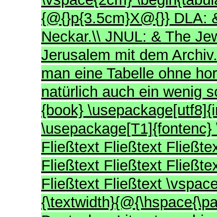
{@{}p{3.5cm}X@{}} DLA: &
Neckar.\\ JNUL: & The Jew
Jerusalem mit dem Archiv.
man eine Tabelle ohne hor
natürlich auch ein wenig
{book} \usepackage[utf8]{
\usepackage[T1]{fontenc}
Fließtext Fließtext Fließtex
Fließtext Fließtext Fließtex
Fließtext Fließtext \vspac
{\textwidth}{@{\hspace{\p