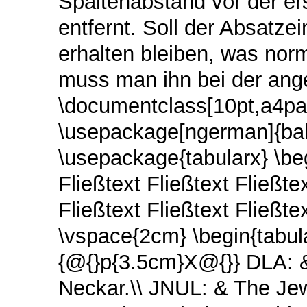
Spaltenabstand vor der er
entfernt. Soll der Absatz
erhalten bleiben, was norm
muss man ihn bei der ang
\documentclass[10pt,a4pap
\usepackage[ngerman]{bab
\usepackage{tabularx} \be
Fließtext Fließtext Fließtex
Fließtext Fließtext Fließtex
\vspace{2cm} \begin{tabula
{@{}p{3.5cm}X@{}} DLA: &
Neckar.\\ JNUL: & The Jew