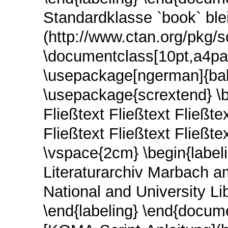
Standardklasse `book` ble
(http://www.ctan.org/pkg/s
\documentclass[10pt,a4pap
\usepackage[ngerman]{bab
\usepackage{scrextend} \b
Fließtext Fließtext Fließtex
Fließtext Fließtext Fließtex
\vspace{2cm} \begin{label
Literaturarchiv Marbach 
National and University Li
\end{labeling} \end{docume