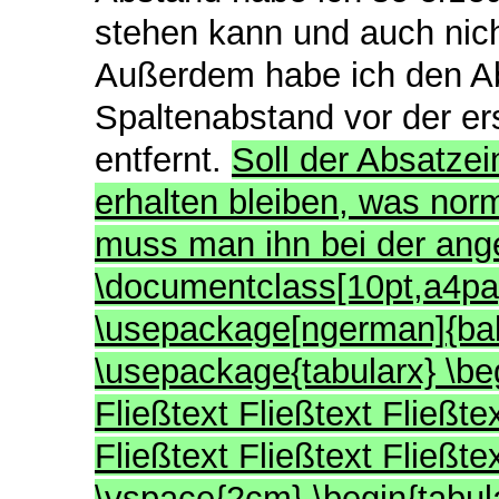
stehen kann und auch nic
Außerdem habe ich den Ab
Spaltenabstand vor der er
entfernt.
Soll der Absatze
erhalten bleiben, was norm
muss man ihn bei der ang
\documentclass[10pt,a4pap
\usepackage[ngerman]{bab
\usepackage{tabularx} \be
Fließtext Fließtext Fließtex
Fließtext Fließtext Fließtex
\vspace{2cm} \begin{tabula