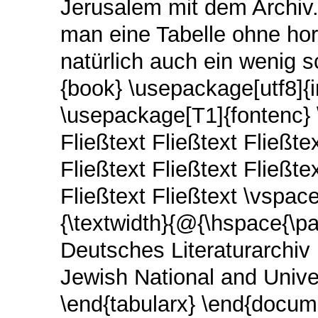
Jerusalem mit dem Archiv.
man eine Tabelle ohne hor
natürlich auch ein wenig
{book} \usepackage[utf8]{
\usepackage[T1]{fontenc}
Fließtext Fließtext Fließtex
Fließtext Fließtext Fließtex
Fließtext Fließtext \vspac
{\textwidth}{@{\hspace{\p
Deutsches Literaturarchi
Jewish National and Univer
\end{tabularx} \end{docu