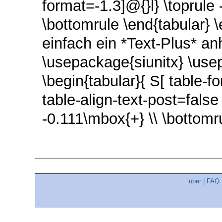
format=-1.3]@{}l} \toprule -
\bottomrule \end{tabular}
einfach ein *Text-Plus* a
\usepackage{siunitx} \us
\begin{tabular}{ S[ table-f
table-align-text-post=false 
-0.111\mbox{+} \\ \bottomr
über
|
FAQ