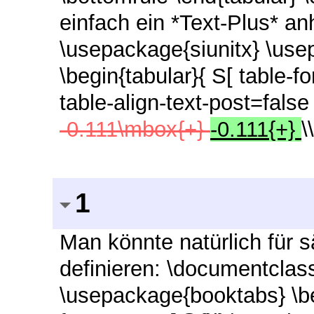
einfach ein *Text-Plus* a
\usepackage{siunitx} \us
\begin{tabular}{ S[ table-f
table-align-text-post=false 
-0.111\mbox{+}
-0.111{+}
\
1
Man könnte natürlich für 
definieren: \documentclass
\usepackage{booktabs} \be