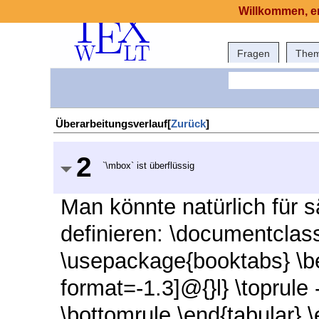
Willkommen, er
Fragen
The
Überarbeitungsverlauf[
Zurück
]
2
`\mbox` ist überflüssig
Man könnte natürlich für 
definieren: \documentclass
\usepackage{booktabs} \be
format=-1.3]@{}l} \toprule -
\bottomrule \end{tabular}