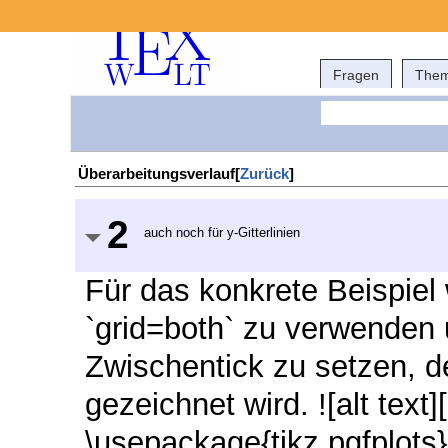
Fragen
The
Überarbeitungsverlauf[
Zurück
]
2
auch noch für y-Gitterlinien
Für das konkrete Beispiel
`grid=both` zu verwenden 
Zwischentick zu setzen, de
gezeichnet wird. ![alt text
\usepackage{tikz,pgfplots