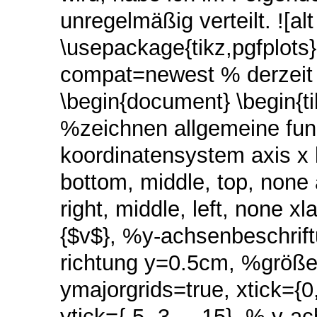
unregelmäßig verteilt. ![al
\usepackage{tikz,pgfplots
compat=newest % derzeit a
\begin{document} \begin{tik
%zeichnen allgemeine fun
koordinatensystem axis x 
bottom, middle, top, none 
right, middle, left, none 
{$v$}, %y-achsenbeschrif
richtung y=0.5cm, %größe 
ymajorgrids=true, xtick={
ytick={-5,-3,...,15}, % y-