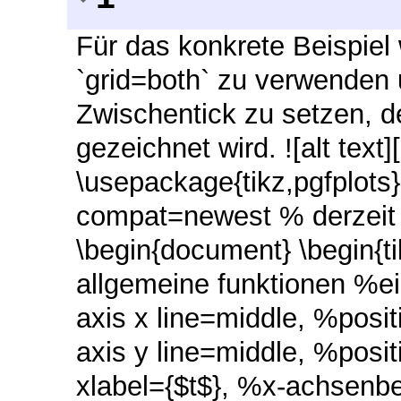
Für das konkrete Beispiel
`grid=both` zu verwenden 
Zwischentick zu setzen, de
gezeichnet wird. ![alt text
\usepackage{tikz,pgfplots
compat=newest % derzeit a
\begin{document} \begin{ti
allgemeine funktionen %ei
axis x line=middle, %posit
axis y line=middle, %positi
xlabel={$t$}, %x-achsenbe