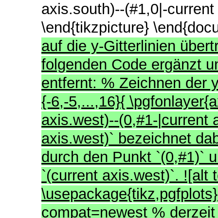
axis.south)--(#1,0|-current
\end{tikzpicture} \end{do
auf die y-Gitterlinien übe
folgenden Code ergänzt un
entfernt: % Zeichnen der y
{-6,-5,...,16}{ \pgfonlayer{
axis.west)--(0,#1-|current 
axis.west)` bezeichnet dab
durch den Punkt `(0,#1)` u
`(current axis.west)`. ![al
\usepackage{tikz,pgfplots
compat=newest % derzeit a