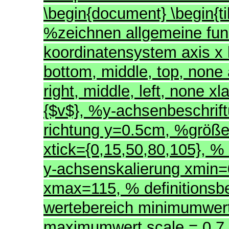
\begin{document} \begin{tik
%zeichnen allgemeine fun
koordinatensystem axis x 
bottom, middle, top, none 
right, middle, left, none 
{$v$}, %y-achsenbeschrif
richtung y=0.5cm, %größe 
xtick={0,15,50,80,105}, % 
y-achsenskalierung xmin=
xmax=115, % definitions
wertebereich minimumwer
maximumwert scale = 0.7, 