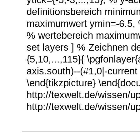
definitionsbereich minimu
maximumwert ymin=-6.5, 
% wertebereich maximumwe
set layers ] % Zeichnen de
{5,10,...,115}{ \pgfonlayer
axis.south)--(#1,0|-current
\end{tikzpicture} \end{doc
http://texwelt.de/wissen/up
http://texwelt.de/wissen/u