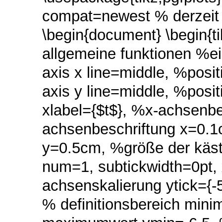
compat=newest % derzeit a
\begin{document} \begin{ti
allgemeine funktionen %ei
axis x line=middle, %posit
axis y line=middle, %positi
xlabel={$t$}, %x-achsenbe
achsenbeschriftung x=0.1
y=0.5cm, %größe der kästch
num=1, subtickwidth=0pt, x
achsenskalierung ytick={-5
% definitionsbereich min