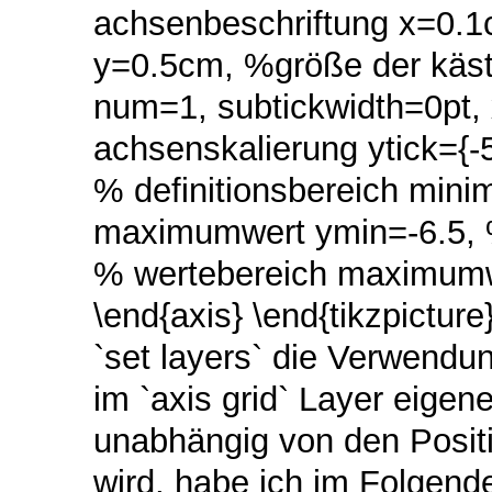
achsenbeschriftung x=0.1
y=0.5cm, %größe der kästch
num=1, subtickwidth=0pt, x
achsenskalierung ytick={-5
% definitionsbereich min
maximumwert ymin=-6.5, 
% wertebereich maximumwe
\end{axis} \end{tikzpictu
`set layers` die Verwendu
im `axis grid` Layer eigen
unabhängig von den Positi
wird, habe ich im Folgend