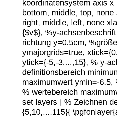
koordinatensystem axis x 
bottom, middle, top, none 
right, middle, left, none 
{$v$}, %y-achsenbeschrif
richtung y=0.5cm, %größe 
ymajorgrids=true, xtick={
ytick={-5,-3,...,15}, % y-
definitionsbereich minimu
maximumwert ymin=-6.5, 
% wertebereich maximumwe
set layers ] % Zeichnen de
{5,10,...,115}{ \pgfonlayer