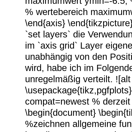
maximumwert ymin=-6.5, 
% wertebereich maximumwe
\end{axis} \end{tikzpictu
`set layers` die Verwendu
im `axis grid` Layer eigen
unabhängig von den Positi
wird, habe ich im Folgend
unregelmäßig verteilt. ![al
\usepackage{tikz,pgfplots
compat=newest % derzeit a
\begin{document} \begin{tik
%zeichnen allgemeine fun