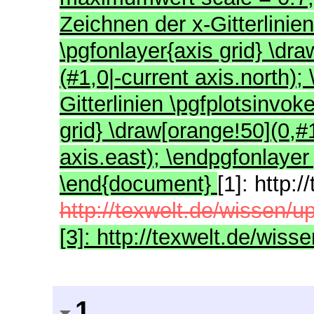
Zeichnen der x-Gitterlinien
\pgfonlayer{axis grid} \dra
(#1,0|-current axis.north)
Gitterlinien \pgfplotsinvoke
grid} \draw[orange!50](0,#1
axis.east); \endpgfonlayer 
\end{document}
[1]: http:
http://texwelt.de/wissen/u
[3]: http://texwelt.de/wiss
1