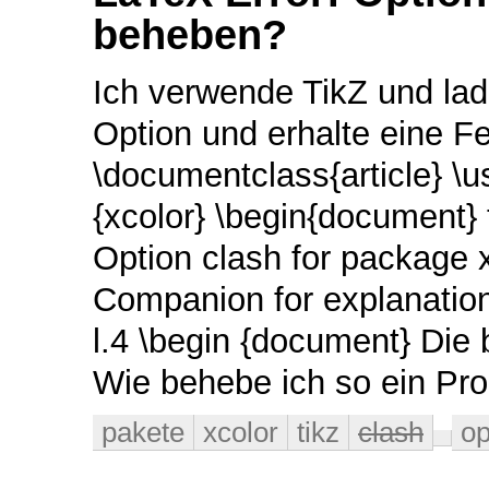
beheben?
Ich verwende TikZ und lade 
Option und erhalte eine F
\documentclass{article} \
{xcolor} \begin{document} 
Option clash for package 
Companion for explanation.
l.4 \begin {document} Die 
Wie behebe ich so ein Pr
pakete
xcolor
tikz
clash
op