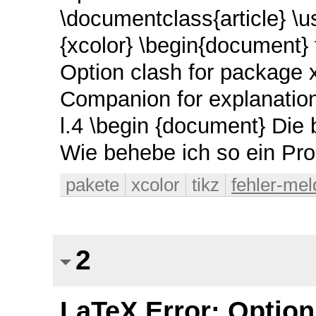
\documentclass{article} \
{xcolor} \begin{document} 
Option clash for package 
Companion for explanation.
l.4 \begin {document} Die 
Wie behebe ich so ein Pr
pakete
xcolor
tikz
fehler-me
2
LaTeX Error: Option