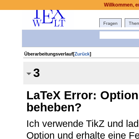
Willkommen, er
Fragen
The
Überarbeitungsverlauf[
Zurück
]
3
LaTeX Error: Option
beheben?
Ich verwende TikZ und lade 
Option und erhalte eine F