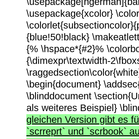
\usepackage[ngerman]{bab
\usepackage{xcolor} \color
\colorlet{subsectioncolor}{
{blue!50!black} \makeatle
{% \hspace*{#2}% \colorbo
{\dimexpr\textwidth-2\fbo
\raggedsection\color{whit
\begin{document} \addsec{V
\blinddocument \section{U
als weiteres Beispiel} \bli
gleichen Version gibt es f
`scrreprt` und `scrbook` a