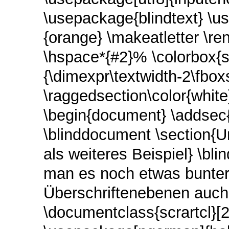
\usepackage{blindtext} \us
{orange} \makeatletter \
\hspace*{#2}% \colorbox{s
{\dimexpr\textwidth-2\fbo
\raggedsection\color{whit
\begin{document} \addsec{V
\blinddocument \section{U
als weiteres Beispiel} \bli
man es noch etwas bunter
Überschriftenebenen auch 
\documentclass{scrartcl}[