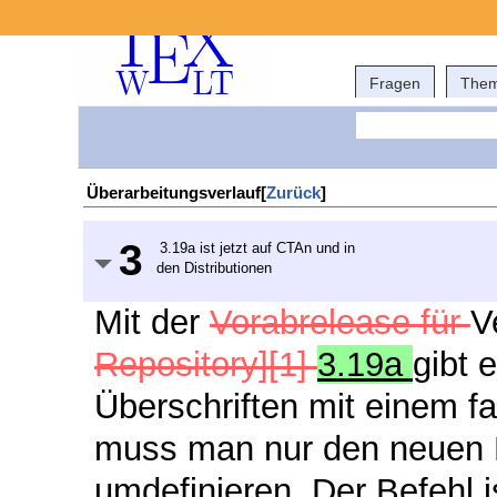
Fragen
The
Überarbeitungsverlauf[
Zurück
]
3
3.19a ist jetzt auf CTAn und in
den Distributionen
Mit der
Vorabrelease für
V
Repository][1]
3.19a
gibt 
Überschriften mit einem f
muss man nur den neuen B
umdefinieren. Der Befehl is