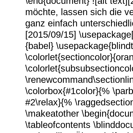
\end{document} ![alt text
möchte, lassen sich die 
ganz einfach unterschiedli
[2015/09/15] \usepackage
{babel} \usepackage{blind
\colorlet{sectioncolor}{ora
\colorlet{subsubsectioncol
\renewcommand\sectionli
\colorbox{#1color}{% \parb
#2\relax}{% \raggedsectio
\makeatother \begin{docum
\tableofcontents \blinddo