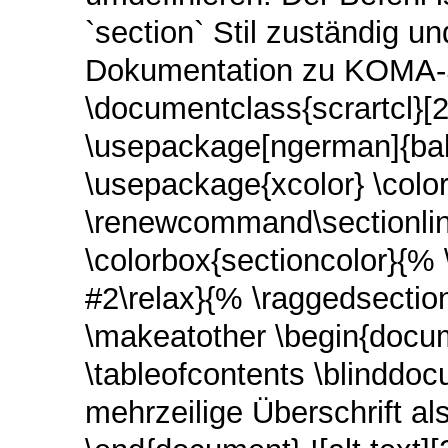
`section` Stil zuständig u
Dokumentation zu KOMA-S
\documentclass{scrartcl}[
\usepackage[ngerman]{bab
\usepackage{xcolor} \color
\renewcommand\sectionli
\colorbox{sectioncolor}{% 
#2\relax}{% \raggedsectio
\makeatother \begin{docum
\tableofcontents \blinddo
mehrzeilige Überschrift als