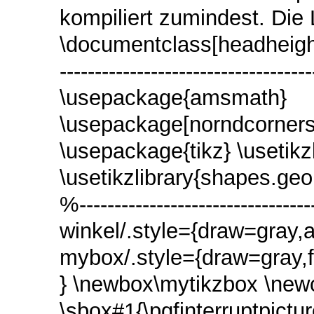
kompiliert zumindest. Die 
\documentclass[headheight=19
------------------------------
\usepackage{amsmath}
\usepackage[norndcorners,c
\usepackage{tikz} \usetikzl
\usetikzlibrary{shapes.geo
%---------------------------------
winkel/.style={draw=gray,a
mybox/.style={draw=gray,fil
} \newbox\mytikzbox \new
\sbox#1{\pgfinterruptpicture