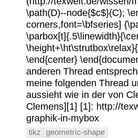
(http://texwelt.de/wissen/
\path(D)--node{$c$}(C); \e
corners,font=\bfseries] {\p
\parbox[t]{.5\linewidth}{\
\height+\ht\strutbox\relax}
\end{center} \end{documen
anderen Thread entsprechen
meine folgenden Thread un
aussieht wie in der von Cl
Clemens][1] [1]: http://te
graphik-in-mybox
tikz
geometric-shape