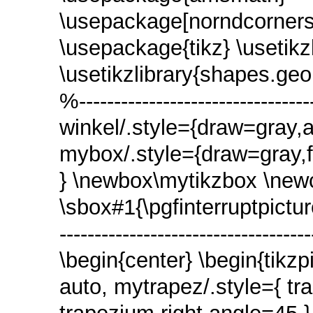
\usepackage[norndcorners,c
\usepackage{tikz} \usetikzl
\usetikzlibrary{shapes.geo
%---------------------------------
winkel/.style={draw=gray,a
mybox/.style={draw=gray,fil
} \newbox\mytikzbox \new
\sbox#1{\pgfinterruptpicture
---------------------------------
\begin{center} \begin{tikzp
auto, mytrapez/.style={ tr