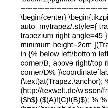
---------------------------------
\begin{center} \begin{tikzp
auto, mytrapez/.style={ tr
trapezium right angle=45 
minimum height=2cm ](Trap
in {% below left/bottom lef
corner/B, above right/top r
corner/D% }\coordinate[lab
(\text)at(Trapez.\anchor)
(http://texwelt.de/wissen/
{$h$} ($(A)!(C)!(B)$); % %