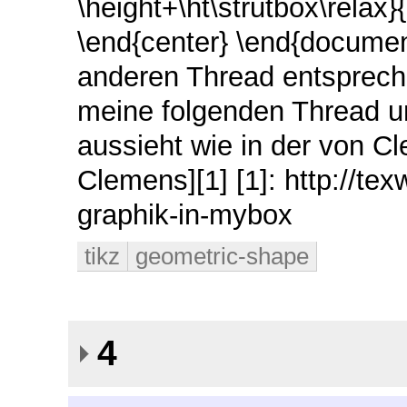
\height+\ht\strutbox\relax}
\end{center} \end{docume
anderen Thread entsprechen
meine folgenden Thread un
aussieht wie in der von Cl
Clemens][1] [1]: http://te
graphik-in-mybox
tikz
geometric-shape
4