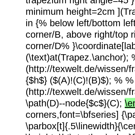
trapezium right angle=45 
minimum height=2cm ](Trap
in {% below left/bottom lef
corner/B, above right/top r
corner/D% }\coordinate[lab
(\text)at(Trapez.\anchor)
(http://texwelt.de/wissen/
{$h$} ($(A)!(C)!(B)$); % %
(http://texwelt.de/wissen/
\path(D)--node{$c$}(C);
\e
corners,font=\bfseries] {\p
\parbox[t]{.5\linewidth}{\