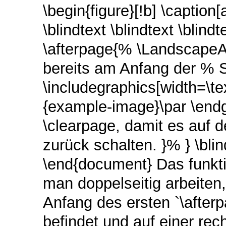
\begin{figure}[!b] \caption
\blindtext \blindtext \blind
\afterpage{% \LandscapeAr
bereits am Anfang der % S
\includegraphics[width=\te
{example-image}\par \endg
\clearpage, damit es auf d
zurück schalten. }% } \blind
\end{document} Das funktio
man doppelseitig arbeiten
Anfang des ersten `\afterp
befindet und auf einer rec