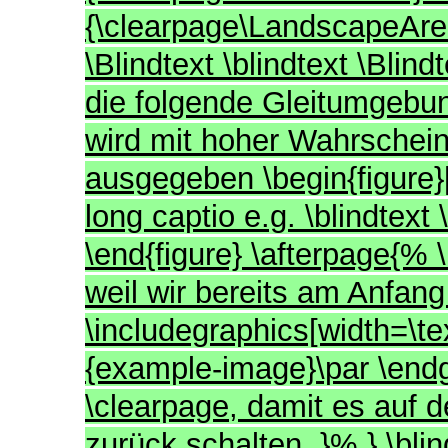
{\clearpage\LandscapeArea
\Blindtext \blindtext \Bli
die folgende Gleitumgebun
wird mit hoher Wahrscheinl
ausgegeben \begin{figure}[
long captio e.g. \blindtext 
\end{figure} \afterpage{%
weil wir bereits am Anfang
\includegraphics[width=\te
{example-image}\par \endg
\clearpage, damit es auf d
zurück schalten. }% } \blind