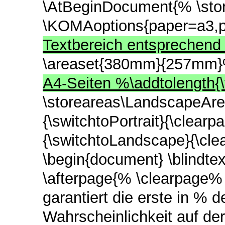
\AtBeginDocument{% \stor
\KOMAoptions{paper=a3,
Textbereich entsprechend
\areaset{380mm}{257mm
A4-Seiten %\addtolength{\
\storeareas\LandscapeAre
{\switchtoPortrait}{\clea
{\switchtoLandscape}{\cl
\begin{document} \blindtext
\afterpage{% \clearpage%
garantiert die erste in % 
Wahrscheinlichkeit auf de