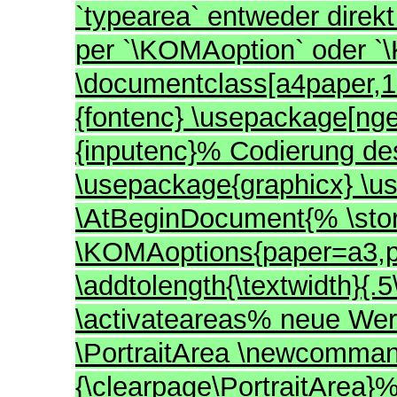
`typearea` entweder direk
per `\KOMAoption` oder `
\documentclass[a4paper,12
{fontenc} \usepackage[nge
{inputenc}% Codierung des
\usepackage{graphicx} \u
\AtBeginDocument{% \stor
\KOMAoptions{paper=a3,
\addtolength{\textwidth}{
\activateareas% neue Wer
\PortraitArea \newcommand
{\clearpage\PortraitArea