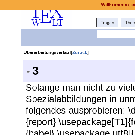
Willkommen, er
Fragen
The
Überarbeitungsverlauf[
Zurück
]
3
Solange man nicht zu viel
Spezialabbildungen in unm
folgendes ausprobieren: \
{report} \usepackage[T1]{
{babel} \usepackage[utf8]