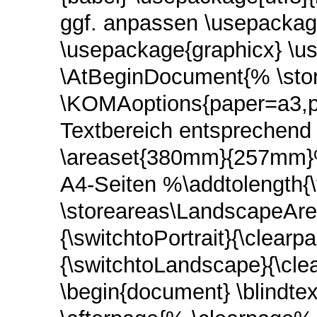
ggf. anpassen \usepackag
\usepackage{graphicx} \u
\AtBeginDocument{% \stor
\KOMAoptions{paper=a3,
Textbereich entsprechend
\areaset{380mm}{257mm}% 
A4-Seiten %\addtolength{\
\storeareas\LandscapeAre
{\switchtoPortrait}{\clea
{\switchtoLandscape}{\cl
\begin{document} \blindtext