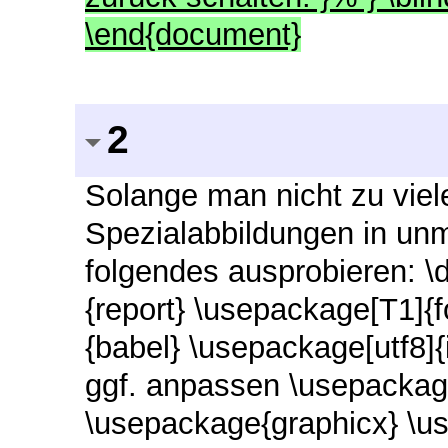
\end{document}
2
Solange man nicht zu viel
Spezialabbildungen in unm
folgendes ausprobieren: \
{report} \usepackage[T1]{
{babel} \usepackage[utf8]
ggf. anpassen \usepackag
\usepackage{graphicx} \u