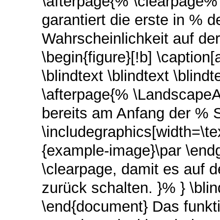
\afterpage{% \clearpage%
garantiert die erste in % 
Wahrscheinlichkeit auf de
\begin{figure}[!b] \caption
\blindtext \blindtext \blind
\afterpage{% \LandscapeAr
bereits am Anfang der % S
\includegraphics[width=\te
{example-image}\par \endg
\clearpage, damit es auf d
zurück schalten. }% } \blind
\end{document} Das funktio