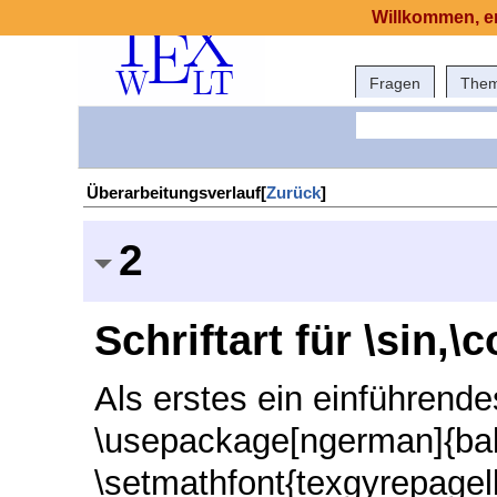
Willkommen, er
Fragen
The
Überarbeitungsverlauf[
Zurück
]
2
Schriftart für \sin,
Als erstes ein einführende
\usepackage[ngerman]{ba
\setmathfont{texgyrepage