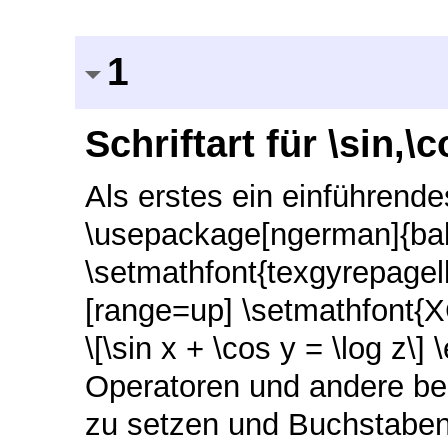
1
Schriftart für \sin,
Als erstes ein einführende
\usepackage[ngerman]{ba
\setmathfont{texgyrepage
[range=up] \setmathfont{XC
\[\sin x + \cos y = \log z\
Operatoren und andere be
zu setzen und Buchstaben 