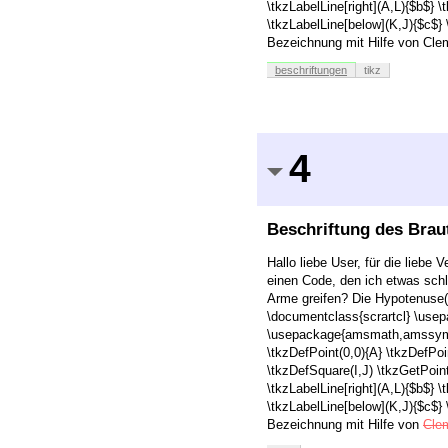
\tkzLabelLine[right](A,L){$b$} 
\tkzLabelLine[below](K,J){$c$}
Bezeichnung mit Hilfe von Cle
beschriftungen
tikz
4
Beschriftung des Brau
Hallo liebe User, für die liebe
einen Code, den ich etwas schl
Arme greifen? Die Hypotenuse(n
\documentclass{scrartcl} \usep
\usepackage{amsmath,amssymb,am
\tkzDefPoint(0,0){A} \tkzDefPoi
\tkzDefSquare(I,J) \tkzGetPoint
\tkzLabelLine[right](A,L){$b$} 
\tkzLabelLine[below](K,J){$c$}
Bezeichnung mit Hilfe von
Cle