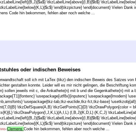
\tkzLabelLine[left](B,J){$a$} \tkzLabelLine[above](I,B){$b$} \tkzLabelLine[below
 \tkzLabelLine[below](K,L){$c$} \end{tikzpicture} \end{document} Vielen Dank
mens Code hin bekommen, fehlen aber noch welche ...
tstuhles oder indischen Beweises
 Verwandtschaft soll ich mit LaTex (tikz) den indischen Beweis des Satzes von
ichter gestalten konnte. Leider will es mir nicht gelingen, die Beschriftung 
) sollen jeweils mit c, die Ankathete(n) mit b und die Gegenkathete(n) mit a
ackage[T1]{fontenc} \usepackage[utf8x]{inputenc} \usepackage{lmodern} \use
sfonts} \usepackage{tkz-tab,tkz-euclide,tkz-fct,tkz-base} \usetkzobj{all} 
nt(7,0){B} \tkzDefSquare(A,B) \tkzGetPoints{C}{D} \tkzDrawPolygon[color = blu
s{K}{L} \tkzDrawPolygon(I,J,K,L)(A,I,L) (I,B,J)(K,D,L) (K,C,J) \tkzLabelLine[a
\tkzLabelLine[left](B,J){$a$} \tkzLabelLine[above](I,B){$b$} \tkzLabelLine[below
 \tkzLabelLine[below](K,L){$c$} \end{tikzpicture} \end{document} Vielen Dank
mns
Clemens
Code hin bekommen, fehlen aber noch welche ...