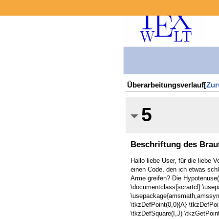
Überarbeitungsverlauf[
Zur
5
Beschriftung des Brau
Hallo liebe User, für die liebe
einen Code, den ich etwas schl
Arme greifen? Die Hypotenuse(n
\documentclass{scrartcl} \usep
\usepackage{amsmath,amssymb,am
\tkzDefPoint(0,0){A} \tkzDefPoi
\tkzDefSquare(I,J) \tkzGetPoint