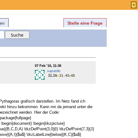
Anmelden
über
FAQ
×
fen
Stelle eine Frage
07 Feb '16, 11:36
saputello
11.1k
●
21
●
43
●
65
 Pythagoras grafisch darstellen. Im Netz fand ich
korrekt hinzu bekommen. Kann mir da jemand unter die
 bezeichnet werden. Hier der Code:
package{fullpage}
\begin{document} \begin{tikzpicture}
e](B,C,D,A) \tkzDefPoint(3,0){I} \tkzDefPoint(7,3){J}
bove](A,I){$a$} \tkzLabelLine[below](K,C){$a$}