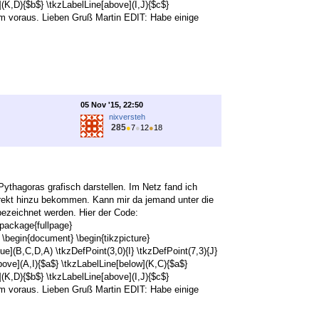
](K,D){$b$} \tkzLabelLine[above](I,J){$c$}
 im voraus. Lieben Gruß Martin EDIT: Habe einige
05 Nov '15, 22:50
nixversteh
285
●
7
●
12
●
18
 Pythagoras grafisch darstellen. Im Netz fand ich
korrekt hinzu bekommen. Kann mir da jemand unter die
 bezeichnet werden. Hier der Code:
package{fullpage}
\begin{document} \begin{tikzpicture}
e](B,C,D,A) \tkzDefPoint(3,0){I} \tkzDefPoint(7,3){J}
bove](A,I){$a$} \tkzLabelLine[below](K,C){$a$}
](K,D){$b$} \tkzLabelLine[above](I,J){$c$}
 im voraus. Lieben Gruß Martin EDIT: Habe einige