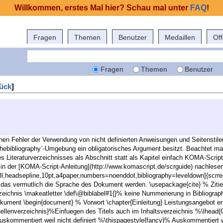
Willkommen, erstes Mal hier? Schau mal unter
FAQ
!
Fragen
Themen
Benutzer
Medaillen
Of
Fragen
Themen
Benutzer
ück
]
chen Fehler der Verwendung von nicht definierten Anweisungen und Seitenstil
`thebibliography`-Umgebung ein obligatorisches Argument besitzt. Beachtet man
s Literaturverzeichnisses als Abschnitt statt als Kapitel einfach KOMA-Scrip
s in der [KOMA-Script-Anleitung](http://www.komascript.de/scrguide) nachlesen
,headsepline,10pt,a4paper,numbers=noenddot,bibliography=leveldown]{scrre
l das vermutlich die Sprache des Dokument werden. \usepackage{cite} % Ziti
rzeichnis \makeatletter \def\@biblabel#1{}% keine Nummerierung in Bibliograph
ment \begin{document} % Vorwort \chapter{Einleitung} Leistungsangebot enth
uellenverzeichnis}%Einfuegen des Titels auch im Inhaltsverzeichnis %\lhead{
uskommentiert weil nicht definiert %\thispagestyle{fancy}% Auskommentiert w