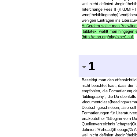
weil nicht definiert \begin{th
Interchange Fees II (KKDMIF I
\end{thebibliography} \end{docu
wenigen Einträgen ins Literatu
Außerdem sollte man `\newline`
`biblatex` wählt man hingegen ei
(http://ctan.org/pkg/biber) auf.
1
Beseitigt man den offensichtli
nicht beachtet hast, dass die 
empfohlen, die Formatierung de
`bibliography`, die Du ebenfall
\documentclass[headings=small
Deutsch geschrieben, also sol
Formatierungen für Literaturve
\makeatother %Beginn vom Doku
Quellenverzeichnis \chapter{Q
definiert %\rhead{\thepage}% A
weil nicht definiert \begin{th