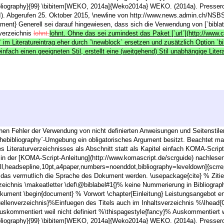
ebibliography}{99} \bibitem[WEKO, 2014a]{Weko2014a} WEKO. (2014a). Presser
I). Abgerufen 25. Oktober 2015, \newline von http://www.news.admin.ch/NS
ment} Generell sei darauf hingewiesen, dass sich die Verwendung von [`biblat
rverzeichnis
lohnt.
lohnt. Ohne das sei zumindest das Paket [`url`](http://www.
 im Literatureintrag eher durch `\newblock` ersetzen und zusätzlich Option `
nfach einen geeigneten Stil, erstellt eine (weitgehend) Stil unabhängige Litera
chen Fehler der Verwendung von nicht definierten Anweisungen und Seitenstil
`thebibliography`-Umgebung ein obligatorisches Argument besitzt. Beachtet man
s Literaturverzeichnisses als Abschnitt statt als Kapitel einfach KOMA-Scrip
s in der [KOMA-Script-Anleitung](http://www.komascript.de/scrguide) nachlesen
,headsepline,10pt,a4paper,numbers=noenddot,bibliography=leveldown]{scrre
l das vermutlich die Sprache des Dokument werden. \usepackage{cite} % Ziti
rzeichnis \makeatletter \def\@biblabel#1{}% keine Nummerierung in Bibliograph
ment \begin{document} % Vorwort \chapter{Einleitung} Leistungsangebot enth
uellenverzeichnis}%Einfuegen des Titels auch im Inhaltsverzeichnis %\lhead{
uskommentiert weil nicht definiert %\thispagestyle{fancy}% Auskommentiert w
ebibliography}{99} \bibitem[WEKO, 2014a]{Weko2014a} WEKO. (2014a). Presser