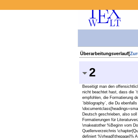
Überarbeitungsverlauf[
Zur
2
Beseitigt man den offensichtli
nicht beachtet hast, dass die 
empfohlen, die Formatierung de
`bibliography`, die Du ebenfall
\documentclass[headings=small
Deutsch geschrieben, also sol
Formatierungen für Literaturve
\makeatother %Beginn vom Doku
Quellenverzeichnis \chapter{Q
definiert %\rhead{\thepage}% A