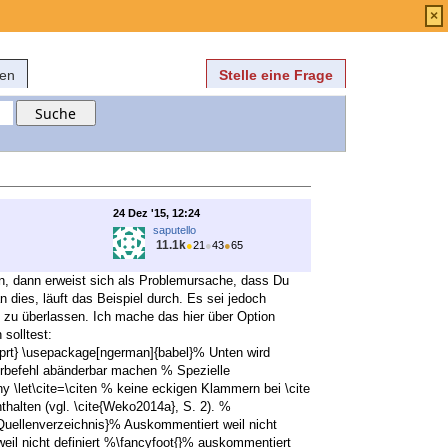
Anmelden
über
FAQ
×
fen
Stelle eine Frage
24 Dez '15, 12:24
saputello
11.1k
●
21
●
43
●
65
en, dann erweist sich als Problemursache, dass Du
 dies, läuft das Beispiel durch. Es sei jedoch
t zu überlassen. Ich mache das hier über Option
 solltest:
prt} \usepackage[ngerman]{babel}% Unten wird
erbefehl abänderbar machen % Spezielle
y \let\cite=\citen % keine eckigen Klammern bei \cite
alten (vgl. \cite{Weko2014a}, S. 2). %
Quellenverzeichnis}% Auskommentiert weil nicht
eil nicht definiert %\fancyfoot{}% auskommentiert