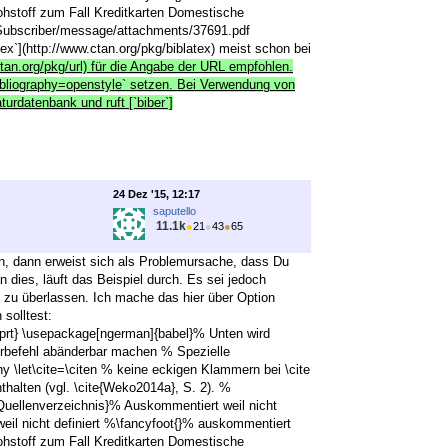
ohstoff zum Fall Kreditkarten Domestische
BSubscriber/message/attachments/37691.pdf
ex`](http://www.ctan.org/pkg/biblatex) meist schon bei
ctan.org/pkg/url) für die Angabe der URL empfohlen.
bibliography=openstyle` setzen. Bei Verwendung von
turdatenbank und ruft [`biber`]
24 Dez '15, 12:17
saputello
11.1k
●
21
●
43
●
65
en, dann erweist sich als Problemursache, dass Du
 dies, läuft das Beispiel durch. Es sei jedoch
t zu überlassen. Ich mache das hier über Option
 solltest:
prt} \usepackage[ngerman]{babel}% Unten wird
erbefehl abänderbar machen % Spezielle
y \let\cite=\citen % keine eckigen Klammern bei \cite
alten (vgl. \cite{Weko2014a}, S. 2). %
Quellenverzeichnis}% Auskommentiert weil nicht
eil nicht definiert %\fancyfoot{}% auskommentiert
ohstoff zum Fall Kreditkarten Domestische