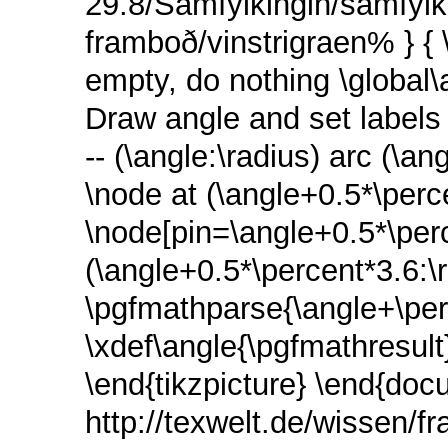
29.8/Samfylkingin/samfylki
framboð/vinstrigraen% } { \
empty, do nothing \global
Draw angle and set labels \
-- (\angle:\radius) arc (\an
\node at (\angle+0.5*\perc
\node[pin=\angle+0.5*\per
(\angle+0.5*\percent*3.6:\r
\pgfmathparse{\angle+\pe
\xdef\angle{\pgfmathresult}
\end{tikzpicture} \end{doc
http://texwelt.de/wissen/f