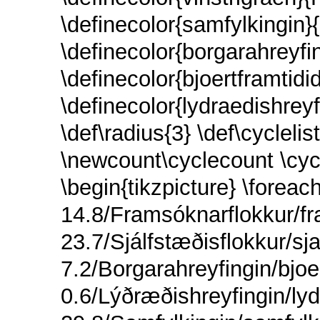
\definecolor{samfylkingin
\definecolor{borgarahreyf
\definecolor{bjoertframtid
\definecolor{lydraedishrey
\def\radius{3} \def\cyclelis
\newcount\cyclecount \cyc
\begin{tikzpicture} \foreac
14.8/Framsóknarflokkur/f
23.7/Sjálfstæðisflokkur/sja
7.2/Borgarahreyfingin/bjoer
0.6/Lýðræðishreyfingin/lyd