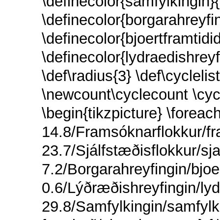
\definecolor{samfylkingin
\definecolor{borgarahreyf
\definecolor{bjoertframtid
\definecolor{lydraedishrey
\def\radius{3} \def\cyclelis
\newcount\cyclecount \cyc
\begin{tikzpicture} \foreac
14.8/Framsóknarflokkur/f
23.7/Sjálfstæðisflokkur/sja
7.2/Borgarahreyfingin/bjoer
0.6/Lýðræðishreyfingin/lyd
29.8/Samfylkingin/samfylki