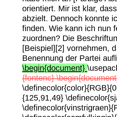
orientiert. Mir ist klar, d
abzielt. Dennoch konnte i
finden. Wie kann ich nun 
zuordnen? Die Beschriftun
[Beispiel][2] vornehmen, d.
Benennung der Partei aufl
\begin{document}
\usepac
{fontenc} \begin{documen
\definecolor{color}{RGB}{
{125,91,49} \definecolor{s
\definecolor{vinstrigraen}