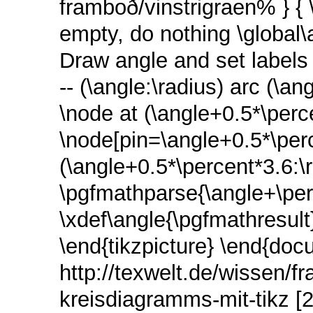
framboð/vinstrigraen% } { \
empty, do nothing \global
Draw angle and set labels \
-- (\angle:\radius) arc (\an
\node at (\angle+0.5*\perc
\node[pin=\angle+0.5*\per
(\angle+0.5*\percent*3.6:\r
\pgfmathparse{\angle+\pe
\xdef\angle{\pgfmathresult}
\end{tikzpicture} \end{doc
http://texwelt.de/wissen/f
kreisdiagramms-mit-tikz [2