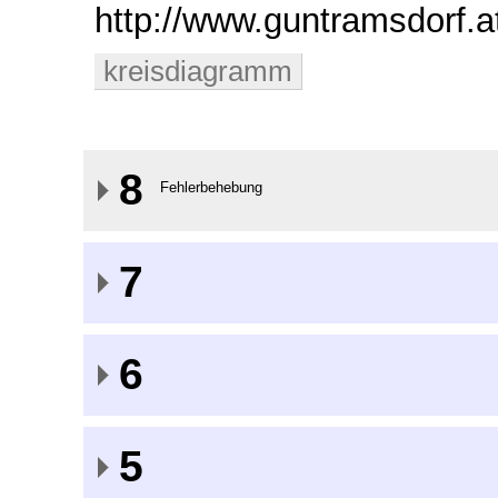
http://www.guntramsdorf
kreisdiagramm
8
Fehlerbehebung
7
6
5