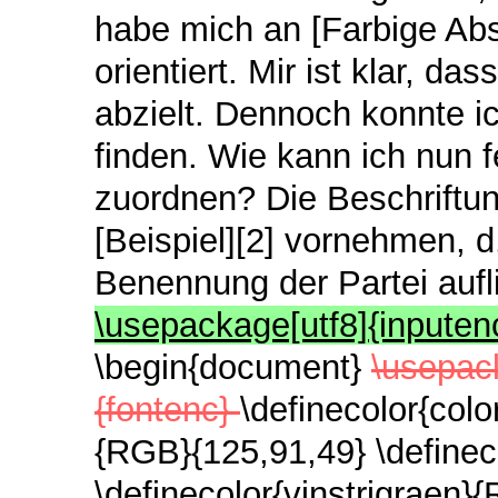
habe mich an [Farbige Abs
orientiert. Mir ist klar, d
abzielt. Dennoch konnte i
finden. Wie kann ich nun 
zuordnen? Die Beschriftun
[Beispiel][2] vornehmen, d.
Benennung der Partei aufl
\usepackage[utf8]{inputen
\begin{document}
\usepac
{fontenc}
\definecolor{col
{RGB}{125,91,49} \definec
\definecolor{vinstrigraen}