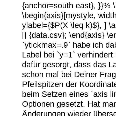
{anchor=south east}, }}% \b
\begin{axis}[mystyle, widt
ylabel={$P(X \leq k)$}, ] \a
[] {data.csv}; \end{axis} \
`ytickmax=.9` habe ich da
Label bei `y=1` verhindert
dafür gesorgt, dass das La
schon mal bei Deiner Frage
Pfeilspitzen der Koordinat
beim Setzen eines `axis l
Optionen gesetzt. Hat man
Änderungen wieder übersc