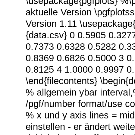
\usepackage{pgfplots} %\
aktuelle Version \pgfplot
Version 1.11 \usepackage{f
{data.csv} 0 0.5905 0.327
0.7373 0.6328 0.5282 0.3
0.8369 0.6826 0.5000 3 0
0.8125 4 1.0000 0.9997 0
\end{filecontents} \begin{
% allgemein ybar interva
/pgf/number format/use 
% x und y axis lines = mid
einstellen - er ändert weit