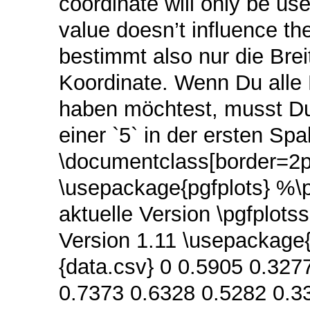
coordinate will only be use
value doesn’t influence th
bestimmt also nur die Bre
Koordinate. Wenn Du alle B
haben möchtest, musst Du 
einer `5` in der ersten Spa
\documentclass[border=2pt
\usepackage{pgfplots} %\
aktuelle Version \pgfplot
Version 1.11 \usepackage{f
{data.csv} 0 0.5905 0.327
0.7373 0.6328 0.5282 0.3