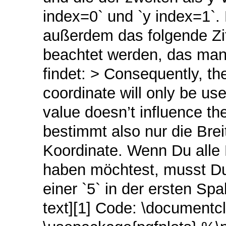
index=0` und `y index=1`.
außerdem das folgende Zit
beachtet werden, das man d
findet: > Consequently, th
coordinate will only be use
value doesn’t influence th
bestimmt also nur die Bre
Koordinate. Wenn Du alle B
haben möchtest, musst Du 
einer `5` in der ersten Sp
text][1] Code: \documentc