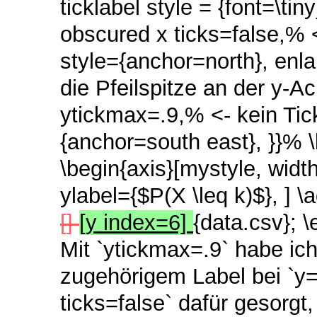
ticklabel style = {font=\t
obscured x ticks=false,% 
style={anchor=north}, enla
die Pfeilspitze an der y-A
ytickmax=.9,% <- kein Tic
{anchor=south east}, }}% \b
\begin{axis}[mystyle, widt
ylabel={$P(X \leq k)$}, ] \a
[]
[y index=6]
{data.csv}; 
Mit `ytickmax=.9` habe ich
zugehörigem Label bei `y=
ticks=false` dafür gesorgt