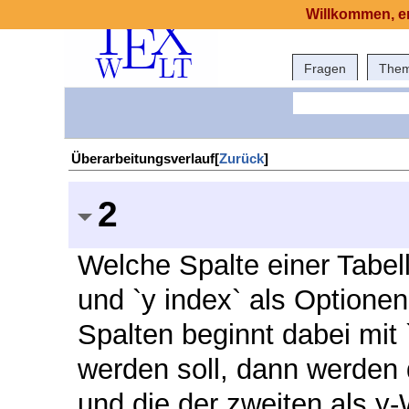
Willkommen, er
Fragen
The
Überarbeitungsverlauf[
Zurück
]
2
Welche Spalte einer Tabell
und `y index` als Optione
Spalten beginnt dabei mit 
werden soll, dann werden d
und die der zweiten als y-