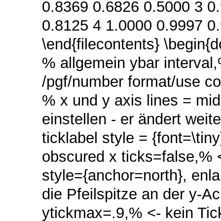
0.8369 0.6826 0.5000 3 0
0.8125 4 1.0000 0.9997 0
\end{filecontents} \begin{
% allgemein ybar interva
/pgf/number format/use 
% x und y axis lines = mid
einstellen - er ändert weit
ticklabel style = {font=\t
obscured x ticks=false,% 
style={anchor=north}, enla
die Pfeilspitze an der y-A
ytickmax=.9,% <- kein Tic