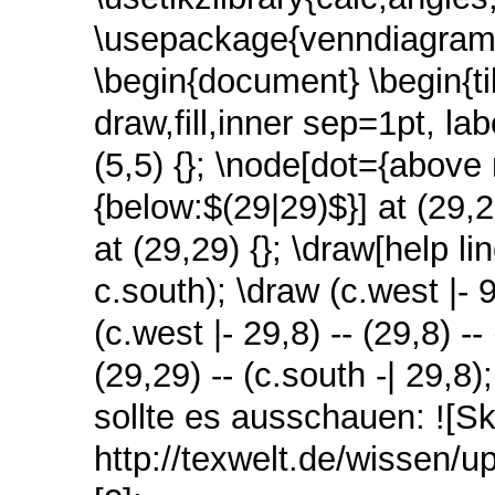
\usepackage{venndiagram
\begin{document} \begin{tik
draw,fill,inner sep=1pt, la
(5,5) {}; \node[dot={above r
{below:$(29|29)$}] at (29,2
at (29,29) {}; \draw[help li
c.south); \draw (c.west |- 9,
(c.west |- 29,8) -- (29,8) --
(29,29) -- (c.south -| 29,8
sollte es ausschauen: ![S
http://texwelt.de/wissen/