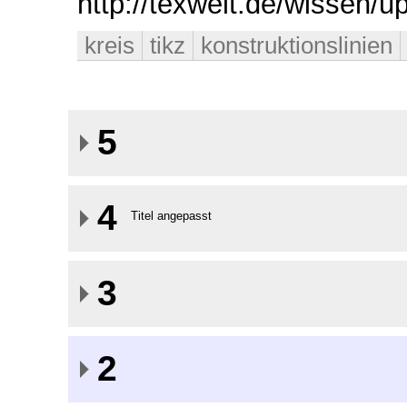
http://texwelt.de/wissen/
kreis
tikz
konstruktionslinien
5
4
Titel angepasst
3
2