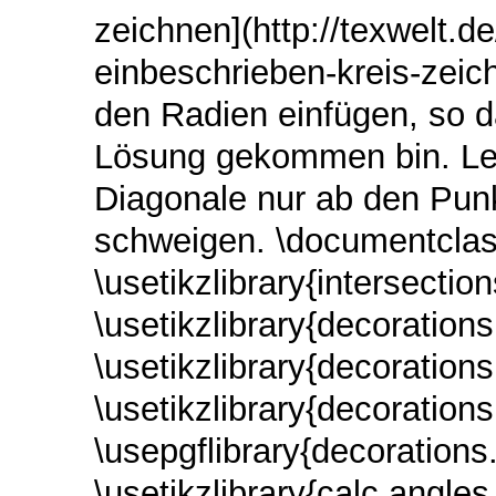
zeichnen](http://texwelt.d
einbeschrieben-kreis-zei
den Radien einfügen, so da
Lösung gekommen bin. Leid
Diagonale nur ab den Punk
schweigen. \documentclass
\usetikzlibrary{intersection
\usetikzlibrary{decoration
\usetikzlibrary{decoration
\usetikzlibrary{decoration
\usepgflibrary{decorations
\usetikzlibrary{calc,angle