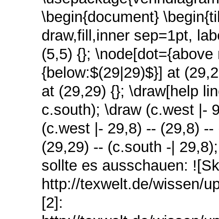
\begin{document} \begin{tik
draw,fill,inner sep=1pt, la
(5,5) {}; \node[dot={above r
{below:$(29|29)$}] at (29,2
at (29,29) {}; \draw[help li
c.south); \draw (c.west |- 9,
(c.west |- 29,8) -- (29,8) --
(29,29) -- (c.south -| 29,8
sollte es ausschauen: ![S
http://texwelt.de/wissen/
[2]: