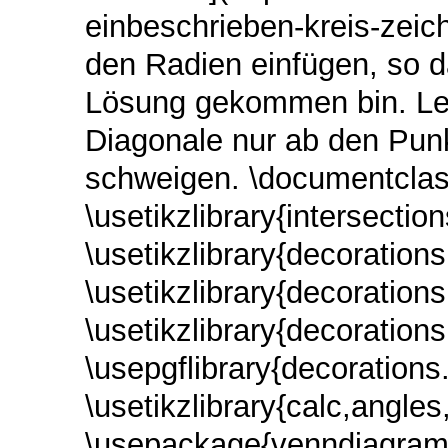
einbeschrieben-kreis-zei
den Radien einfügen, so da
Lösung gekommen bin. Leid
Diagonale nur ab den Punk
schweigen. \documentclass
\usetikzlibrary{intersection
\usetikzlibrary{decoration
\usetikzlibrary{decoration
\usetikzlibrary{decoration
\usepgflibrary{decorations
\usetikzlibrary{calc,angle
\usepackage{venndiagram