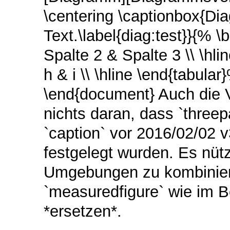
\centering \captionbox{D
Text.\label{diag:test}}{% \b
Spalte 2 & Spalte 3 \\ \hlin
h & i \\ \hline \end{tabular}
\end{document} Auch die 
nichts daran, dass `threep
`caption` vor 2016/02/02 
festgelegt wurden. Es nütz
Umgebungen zu kombinier
`measuredfigure` wie im Be
*ersetzen*.