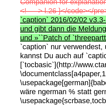
Companion for explanation.
<!-- --> l.26 }</code></pr
`caption` 2016/02/02 v3.3
und gibt dann die Meldunge
und »``Patch of `threepartt
`caption` nur verwendest,
kannst Du auch auf `capti
[`tocbasic`](http://www.ct
\documentclass[a4paper,12
\usepackage[german]{babe
wäre ngerman % statt ger
\usepackage{scrbase,toc