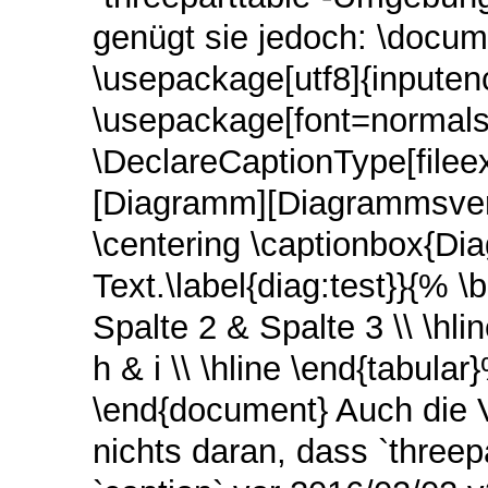
genügt sie jedoch: \docum
\usepackage[utf8]{inpute
\usepackage[font=normalsi
\DeclareCaptionType[filee
[Diagramm][Diagrammsverz
\centering \captionbox{D
Text.\label{diag:test}}{% \b
Spalte 2 & Spalte 3 \\ \hlin
h & i \\ \hline \end{tabular}
\end{document} Auch die 
nichts daran, dass `threep