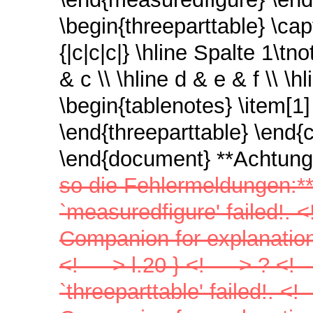
\begin{threeparttable} \ca
{|c|c|c|} \hline Spalte 1\tn
& c \\ \hline d & e & f \\ \h
\begin{tablenotes} \item[
\end{threeparttable} \end{ch
\end{document} **Achtun
so die Fehlermeldungen:*
`measuredfigure' failed!. 
Companion for explanation.
<!-- --> l.20 } <!-- --> ? <!
`threeparttable' failed!. 