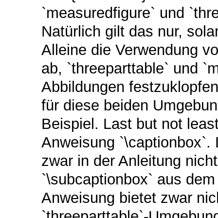
`measuredfigure` und `thre
Natürlich gilt das nur, so
Alleine die Verwendung von
ab, `threeparttable` und `
Abbildungen festzuklopfen
für diese beiden Umgebun
Beispiel. Last but not leas
Anweisung `\captionbox`. 
zwar in der Anleitung nicht
`\subcaptionbox` aus dem 
Anweisung bietet zwar nich
`threeparttable`-Umgebung