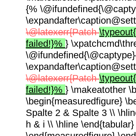
{% \@ifundefined{\@capty
\expandafter\caption@set
\@latexerr{Patch
\typeout
failed!}%
} \xpatchcmd\thr
\@ifundefined{\@captype}
\expandafter\caption@set
\@latexerr{Patch
\typeout
failed!}%
} \makeatother \
\begin{measuredfigure} \beg
Spalte 2 & Spalte 3 \\ \hlin
h & i \\ \hline \end{tabula
\end{measuredfigure} \end{