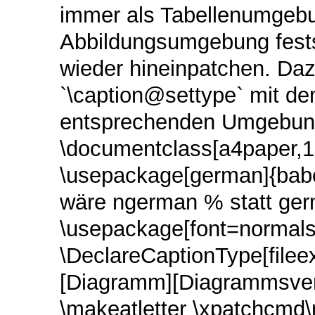
immer als Tabellenumgebu
Abbildungsumgebung festsc
wieder hineinpatchen. D
`\caption@settype` mit de
entsprechenden Umgebung 
\documentclass[a4paper,12
\usepackage[german]{babe
wäre ngerman % statt ger
\usepackage[font=normalsi
\DeclareCaptionType[filee
[Diagramm][Diagrammsver
\makeatletter \xpatchcmd\