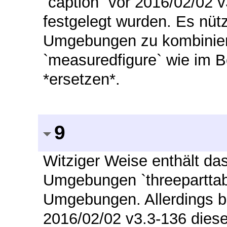
`caption` vor 2016/02/02 
festgelegt wurden. Es nütz
Umgebungen zu kombinier
`measuredfigure` wie im Be
*ersetzen*.
9
Witziger Weise enthält das
Umgebungen `threeparttabl
Umgebungen. Allerdings be
2016/02/02 v3.3-136 diese