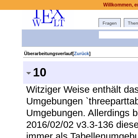
Willkommen, er
Fragen
The
Überarbeitungsverlauf[
Zurück
]
10
Witziger Weise enthält das
Umgebungen `threeparttabl
Umgebungen. Allerdings be
2016/02/02 v3.3-136 diese
immer als Tabellenumgebu