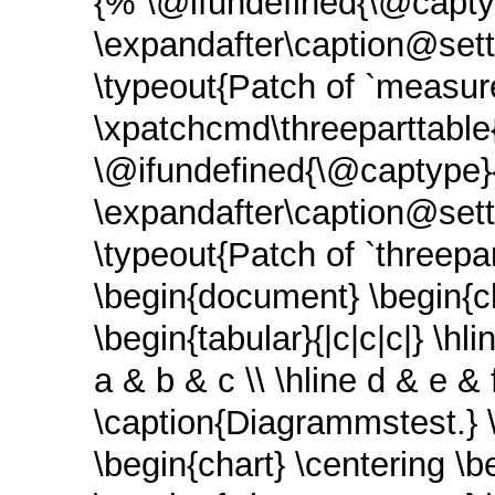
{% \@ifundefined{\@capty
\expandafter\caption@set
\typeout{Patch of `measure
\xpatchcmd\threeparttable
\@ifundefined{\@captype}
\expandafter\caption@set
\typeout{Patch of `threepar
\begin{document} \begin{c
\begin{tabular}{|c|c|c|} \hl
a & b & c \\ \hline d & e & f
\caption{Diagrammstest.} 
\begin{chart} \centering \b