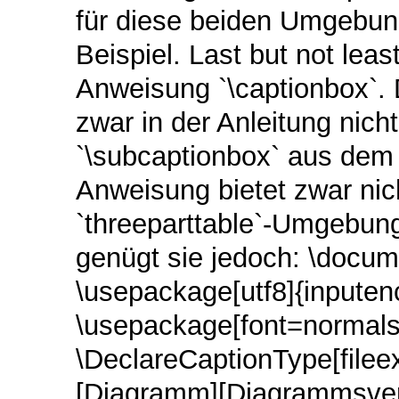
für diese beiden Umgebun
Beispiel. Last but not leas
Anweisung `\captionbox`. 
zwar in der Anleitung nicht
`\subcaptionbox` aus dem 
Anweisung bietet zwar nich
`threeparttable`-Umgebung
genügt sie jedoch: \docum
\usepackage[utf8]{inpute
\usepackage[font=normalsi
\DeclareCaptionType[filee
[Diagramm][Diagrammsverz