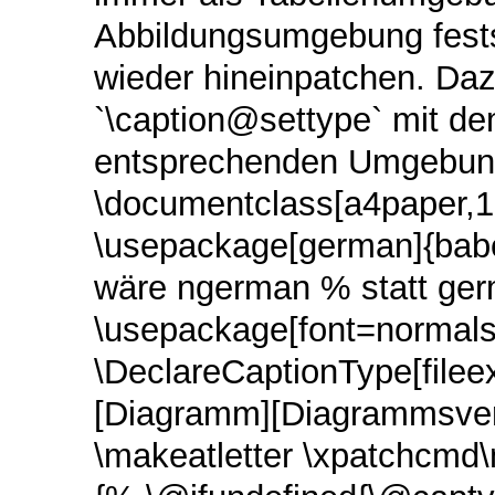
Abbildungsumgebung festsc
wieder hineinpatchen. D
`\caption@settype` mit de
entsprechenden Umgebung 
\documentclass[a4paper,12
\usepackage[german]{babe
wäre ngerman % statt ger
\usepackage[font=normalsi
\DeclareCaptionType[filee
[Diagramm][Diagrammsver
\makeatletter \xpatchcmd\