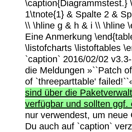
\caption{Diagrammstest.} \b
1\tnote{1} & Spalte 2 & Spal
\\ \hline g & h & i \\ \hlin
Eine Anmerkung \end{table
\listofcharts \listoftables
`caption` 2016/02/02 v3.3-
die Meldungen »``Patch of 
of `threeparttable' failed!`
sind über die Paketverwa
verfügbar und sollten ggf.
nur verwendest, um neue 
Du auch auf `caption` ver