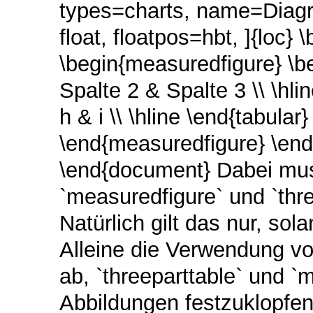
types=charts, name=Diag
float, floatpos=hbt, ]{loc}
\begin{measuredfigure} \beg
Spalte 2 & Spalte 3 \\ \hlin
h & i \\ \hline \end{tabula
\end{measuredfigure} \end{c
\end{document} Dabei mus
`measuredfigure` und `thre
Natürlich gilt das nur, so
Alleine die Verwendung von
ab, `threeparttable` und `
Abbildungen festzuklopfen