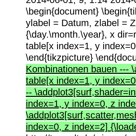
\begin{document} \begin{tik
ylabel = Datum, zlabel = Z
{\day.\month.\year}, x dir
table[x index=1, y index=0
\end{tikzpicture} \end{docu
Kombinationen bauen --- 
table[x index=1, y index=0, 
-- \addplot3[surf,shader=i
index=1, y index=0, z index=
\addplot3[surf,scatter,mesh
index=0, z index=2] {\loade