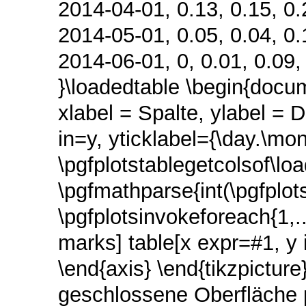
2014-04-01, 0.13, 0.15, 0.2
2014-05-01, 0.05, 0.04, 0.1
2014-06-01, 0, 0.01, 0.09, 
}\loadedtable \begin{docume
xlabel = Spalte, ylabel = 
in=y, yticklabel={\day.\mon
\pgfplotstablegetcolsof\lo
\pgfmathparse{int(\pgfplots
\pgfplotsinvokeforeach{1,..
marks] table[x expr=#1, y 
\end{axis} \end{tikzpicture
geschlossene Oberfläche 