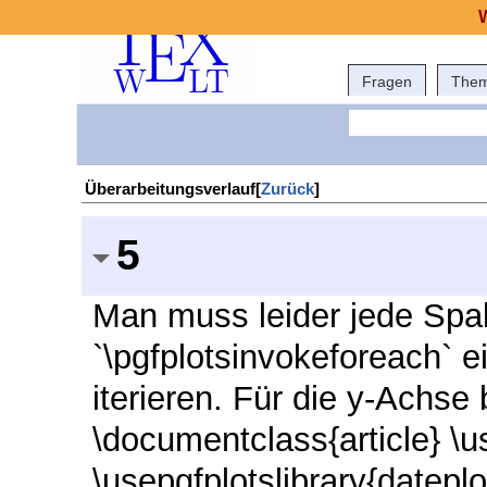
Fragen
The
Überarbeitungsverlauf[
Zurück
]
5
Man muss leider jede Spal
`\pgfplotsinvokeforeach` e
iterieren. Für die y-Achse 
\documentclass{article} \u
\usepgfplotslibrary{datepl