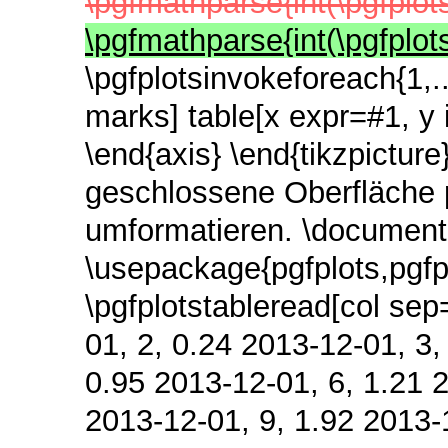
\pgfmathparse{int(\pgfplots
\pgfmathparse{int(\pgfplots
\pgfplotsinvokeforeach{1,..
marks] table[x expr=#1, y 
\end{axis} \end{tikzpicture
geschlossene Oberfläche 
umformatieren. \documentc
\usepackage{pgfplots,pgfpl
\pgfplotstableread[col se
01, 2, 0.24 2013-12-01, 3,
0.95 2013-12-01, 6, 1.21 2
2013-12-01, 9, 1.92 2013-