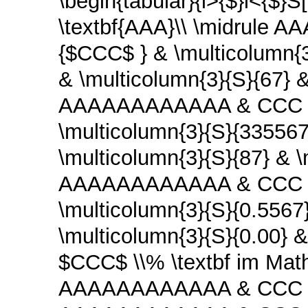
\begin{tabular}{l>{$}l<{$}S
\textbf{AAA}\\ \midrul
{$CCC$ } & \multicolum
& \multicolumn{3}{S}{67} &
AAAAAAAAAAAA & CCC & \
\multicolumn{3}{S}{335
\multicolumn{3}{S}{87} & \
AAAAAAAAAAAA & CCC & \
\multicolumn{3}{S}{0.55
\multicolumn{3}{S}{0.00} &
$CCC$ \\% \textbf im Math
AAAAAAAAAAAA & CCC & {rt