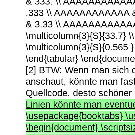
& 333. \\ AAAAAAAAAAAA
.333 \\ AAAAAAAAAAAA &
& 3.33 \\ AAAAAAAAAAAA 
\multicolumn{3}{S}{33.7
\multicolumn{3}{S}{0.565 }
\end{tabular} \end{documen
[2] BTW: Wenn man sich d
anschaut, könnte man fas
Quellcode, desto schöner
Linien könnte man eventue
\usepackage{booktabs} \u
\begin{document} \scriptsi