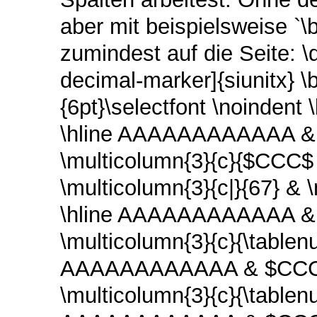
aber mit beispielsweise `\b
zumindest auf die Seite: 
decimal-marker]{siunitx} \
{6pt}\selectfont \noindent \
\hline AAAAAAAAAAAA & &
\multicolumn{3}{c}{$CCC
\multicolumn{3}{c|}{67} & 
\hline AAAAAAAAAAAA & $
\multicolumn{3}{c}{\tablenu
AAAAAAAAAAAA & $CCC$ &
\multicolumn{3}{c}{\tablenu