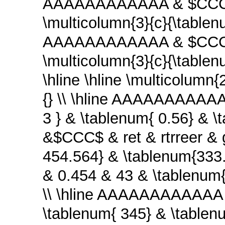
AAAAAAAAAAAA & $CCC$ &
\multicolumn{3}{c}{\tablenu
AAAAAAAAAAAA & $CCC$ &
\multicolumn{3}{c}{\tablenu
\hline \hline \multicolumn{
{} \\ \hline AAAAAAAAAAA
3 } & \tablenum{ 0.56} &
&$CCC$ & ret & rtrreer & 
454.564} & \tablenum{33
& 0.454 & 43 & \tablenum{
\\ \hline AAAAAAAAAAAA
\tablenum{ 345} & \tablenu