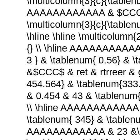
\multicolumn{3}{c}{\tablenu
AAAAAAAAAAAA & $CCC$ &
\multicolumn{3}{c}{\tablenu
\hline \hline \multicolumn{
{} \\ \hline AAAAAAAAAAA
3 } & \tablenum{ 0.56} &
&$CCC$ & ret & rtrreer & 
454.564} & \tablenum{33
& 0.454 & 43 & \tablenum{
\\ \hline AAAAAAAAAAAA
\tablenum{ 345} & \tablenu
AAAAAAAAAAAA & 23 &\mul