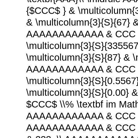
{$CCC$ } & \multicolum
& \multicolumn{3}{S}{67} &
AAAAAAAAAAAA & CCC & \
\multicolumn{3}{S}{335
\multicolumn{3}{S}{87} & \
AAAAAAAAAAAA & CCC & \
\multicolumn{3}{S}{0.55
\multicolumn{3}{S}{0.00} &
$CCC$ \\% \textbf im Math
AAAAAAAAAAAA & CCC & {rt
AAAAAAAAAAAA & CCC & {re