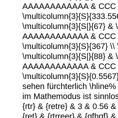
AAAAAAAAAAAA & CCC & \
\multicolumn{3}{S}{333.
\multicolumn{3}{S|}{67} & 
AAAAAAAAAAAA & CCC & \
\multicolumn{3}{S}{367}
\multicolumn{3}{S|}{88} & \
AAAAAAAAAAAA & CCC & \
\multicolumn{3}{S}{0.5567}
sehen fürchterlich \hline%
im Mathemodus ist sinnl
{rtr} & {retre} & 3 & 0.
{ret} & {rtrreer} & {gfhgf} 