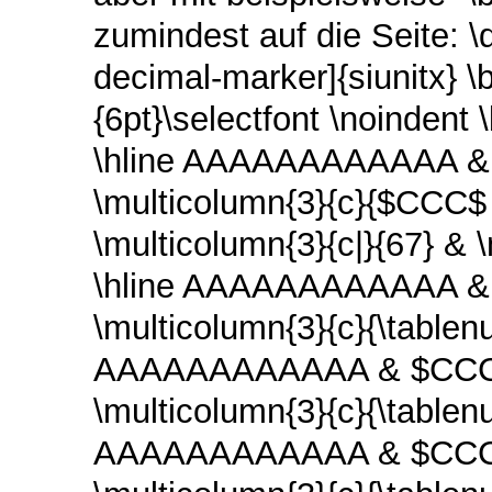
zumindest auf die Seite: 
decimal-marker]{siunitx} \
{6pt}\selectfont \noindent \
\hline AAAAAAAAAAAA & &
\multicolumn{3}{c}{$CCC
\multicolumn{3}{c|}{67} & 
\hline AAAAAAAAAAAA & $
\multicolumn{3}{c}{\tablenu
AAAAAAAAAAAA & $CCC$ &
\multicolumn{3}{c}{\tablenu
AAAAAAAAAAAA & $CCC$ &