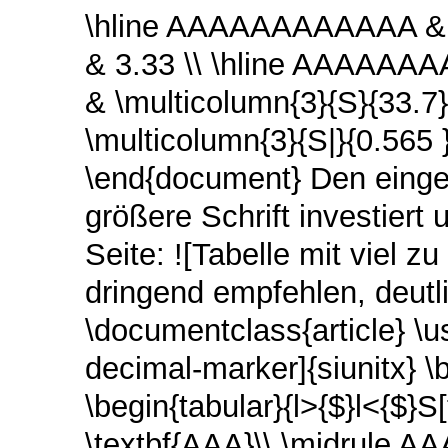
\hline AAAAAAAAAAAA & 
& 3.33 \\ \hline AAAAAAA
& \multicolumn{3}{S}{33.
\multicolumn{3}{S|}{0.565 }
\end{document} Den einges
größere Schrift investiert
Seite: ![Tabelle mit viel z
dringend empfehlen, deutl
\documentclass{article} 
decimal-marker]{siunitx} \
\begin{tabular}{l>{$}l<{$}S
\textbf{AAA}\\ \midrule 