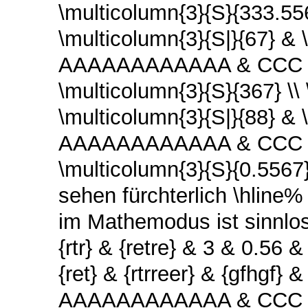
\multicolumn{3}{S}{333.
\multicolumn{3}{S|}{67} & 
AAAAAAAAAAAA & CCC & \
\multicolumn{3}{S}{367}
\multicolumn{3}{S|}{88} & \
AAAAAAAAAAAA & CCC & \
\multicolumn{3}{S}{0.5567}
sehen fürchterlich \hline%
im Mathemodus ist sinnl
{rtr} & {retre} & 3 & 0.
{ret} & {rtrreer} & {gfhgf} 
AAAAAAAAAAAA & CCC & 2