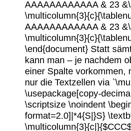
AAAAAAAAAAAA & 23 &\mul
\multicolumn{3}{c}{\tablenu
AAAAAAAAAAAA & 23 &\mul
\multicolumn{3}{c}{\tablenu
\end{document} Statt sämt
kann man – je nachdem ob
einer Spalte vorkommen, 
nur die Textzellen via `\m
\usepackage[copy-decimal-
\scriptsize \noindent \begin
format=2.0]|*4{S|}S} \te
\multicolumn{3}{c|}{$CCC$ 