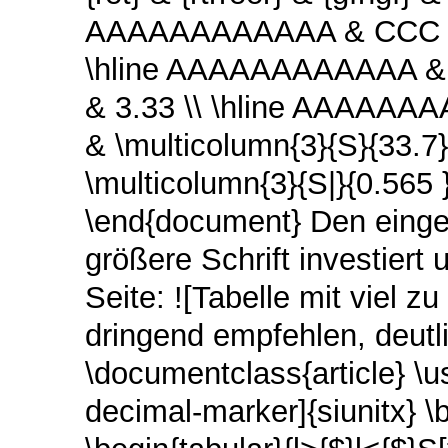
AAAAAAAAAAAA & CCC & 2
\hline AAAAAAAAAAAA & 
& 3.33 \\ \hline AAAAAAA
& \multicolumn{3}{S}{33.
\multicolumn{3}{S|}{0.565 }
\end{document} Den einges
größere Schrift investiert
Seite: ![Tabelle mit viel z
dringend empfehlen, deutl
\documentclass{article} 
decimal-marker]{siunitx} \