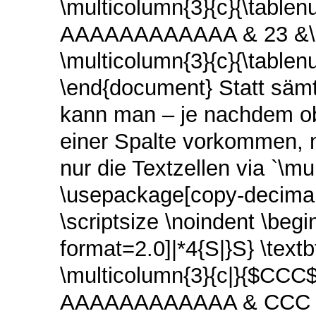
\multicolumn{3}{c}{\tablenu
AAAAAAAAAAAA & 23 &\mul
\multicolumn{3}{c}{\tablenu
\end{document} Statt sämt
kann man – je nachdem ob
einer Spalte vorkommen, 
nur die Textzellen via `\m
\usepackage[copy-decimal-
\scriptsize \noindent \begin
format=2.0]|*4{S|}S} \te
\multicolumn{3}{c|}{$CCC$ 
AAAAAAAAAAAA & CCC & \