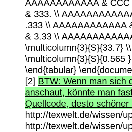
AAAAAAAAAAAA & CCC & {re
& 333. \\ AAAAAAAAAAAA
.333 \\ AAAAAAAAAAAA &
& 3.33 \\ AAAAAAAAAAAA 
\multicolumn{3}{S}{33.7
\multicolumn{3}{S}{0.565 }
\end{tabular} \end{documen
[2]
BTW: Wenn man sich d
anschaut, könnte man fas
Quellcode, desto schöner
http://texwelt.de/wissen/up
http://texwelt.de/wissen/u