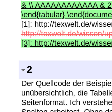
& \\ AAAAAAAAAAAA & 23 &
\end{tabular} \end{documen
[1]: http://texwelt.de/wiss
http://texwelt.de/wissen/u
[3]: http://texwelt.de/wiss
2
Der Quellcode der Beispiel
unübersichtlich, die Tabelle
Seitenformat. Ich versteh
Spalten arbeitest. Ohne d