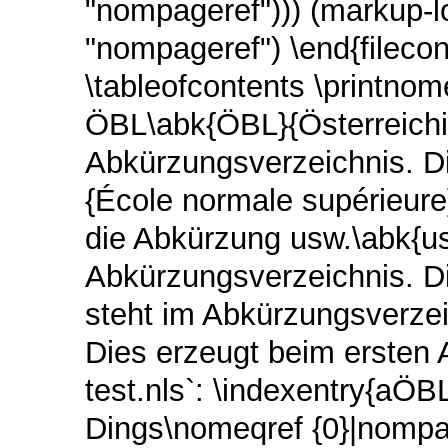
"nompageref"))) (markup-lo
"nompageref") \end{filec
\tableofcontents \printnom
ÖBL\abk{ÖBL}{Österreichi
Abkürzungsverzeichnis. 
{École normale supérieure
die Abkürzung usw.\abk{us
Abkürzungsverzeichnis. Di
steht im Abkürzungsverz
Dies erzeugt beim ersten 
test.nls`: \indexentry{aÖ
Dings\nomeqref {0}|nompa