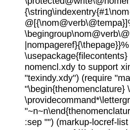
\protected@write\@nomenc
{\string\indexentry{#1\
@[{\nom@verb\@tempa}
\begingroup\nom@verb\@t
|nompageref}{\thepage}}%
\usepackage{filecontents} 
nomencl.xdy to support xi
"texindy.xdy") (require "
"\begin{thenomenclature} 
\providecommand*\lettergr
"~n~n\end{thenomenclature}
:sep "") (markup-locref-list 