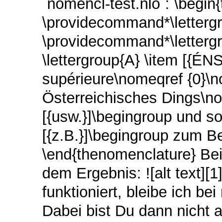
`nomencl-test.nlo`: \begin
\providecommand*\lettergr
\providecommand*\letterg
\lettergroup{A} \item [{É
supérieure\nomeqref {0}\n
Österreichisches Dings\no
[{usw.}]\begingroup und s
[{z.B.}]\begingroup zum B
\end{thenomenclature} Be
dem Ergebnis: ![alt text][
funktioniert, bleibe ich b
Dabei bist Du dann nicht 