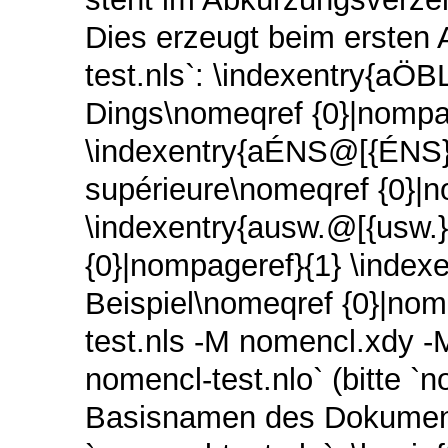
Dies erzeugt beim ersten 
test.nls`: \indexentry{aÖ
Dings\nomeqref {0}|nompa
\indexentry{aÉNS@[{ÉNS}
supérieure\nomeqref {0}|n
\indexentry{ausw.@[{usw.}
{0}|nompageref}{1} \index
Beispiel\nomeqref {0}|nomp
test.nls -M nomencl.xdy -M
nomencl-test.nlo` (bitte `
Basisnamen des Dokuments