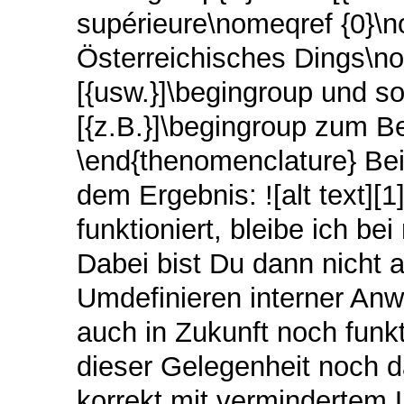
supérieure\nomeqref {0}\n
Österreichisches Dings\no
[{usw.}]\begingroup und s
[{z.B.}]\begingroup zum B
\end{thenomenclature} Be
dem Ergebnis: ![alt text][
funktioniert, bleibe ich b
Dabei bist Du dann nicht 
Umdefinieren interner An
auch in Zukunft noch funkt
dieser Gelegenheit noch d
korrekt mit vermindertem L