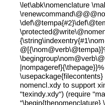
\let\abk\nomenclature \ma
\renewcommand\@@@nome
\def\@tempa{#2}\def\@t
\protected@write\@nomenc
{\string\indexentry{#1\
@[{\nom@verb\@tempa}
\begingroup\nom@verb\@t
|nompageref}{\thepage}}%
\usepackage{filecontents} 
nomencl.xdy to support xi
"texindy.xdy") (require "
"\begin{thenomenclature} 