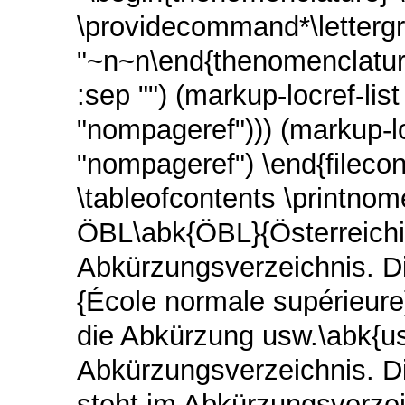
\providecommand*\lettergr
"~n~n\end{thenomenclature}
:sep "") (markup-locref-list 
"nompageref"))) (markup-lo
"nompageref") \end{filec
\tableofcontents \printnom
ÖBL\abk{ÖBL}{Österreichi
Abkürzungsverzeichnis. 
{École normale supérieure
die Abkürzung usw.\abk{us
Abkürzungsverzeichnis. Di
steht im Abkürzungsverz