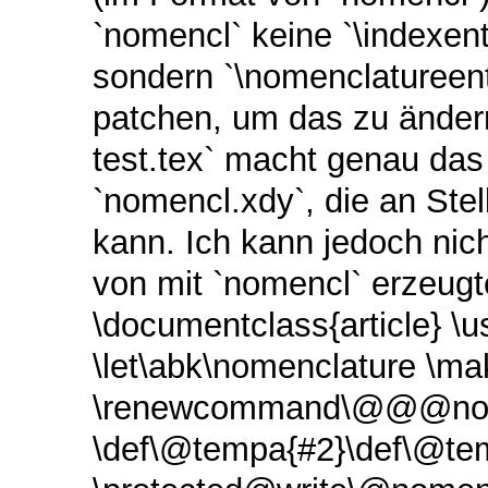
`nomencl` keine `\indexentr
sondern `\nomenclatureen
patchen, um das zu ändern
test.tex` macht genau das
`nomencl.xdy`, die an Ste
kann. Ich kann jedoch nich
von mit `nomencl` erzeugte
\documentclass{article} \
\let\abk\nomenclature \ma
\renewcommand\@@@nome
\def\@tempa{#2}\def\@t