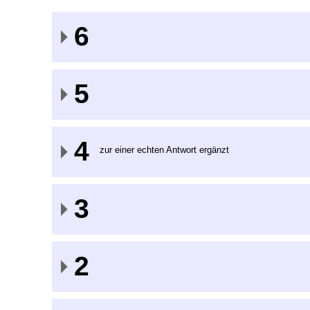
6
5
4
zur einer echten Antwort ergänzt
3
2