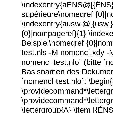
\indexentry{aÉNS@[{ÉNS}
supérieure\nomeqref {0}|n
\indexentry{ausw.@[{usw.}
{0}|nompageref}{1} \index
Beispiel\nomeqref {0}|nomp
test.nls -M nomencl.xdy -M
nomencl-test.nlo` (bitte `
Basisnamen des Dokuments
`nomencl-test.nlo`: \begin
\providecommand*\lettergr
\providecommand*\letterg
\lettergroup{A} \item [{É