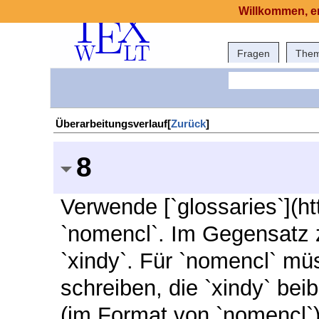
Willkommen, er
Fragen
The
Überarbeitungsverlauf[
Zurück
]
8
Verwende [`glossaries`](htt
`nomencl`. Im Gegensatz z
`xindy`.
Für `nomencl` müs
schreiben, die `xindy` beib
(im Format von `nomencl`)