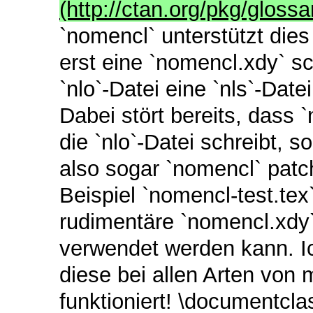
(http://ctan.org/pkg/glossa
`nomencl` unterstützt die
erst eine `nomencl.xdy` sc
`nlo`-Datei eine `nls`-Dat
Dabei stört bereits, dass 
die `nlo`-Datei schreibt,
also sogar `nomencl` pat
Beispiel `nomencl-test.te
rudimentäre `nomencl.xdy`
verwendet werden kann. I
diese bei allen Arten von 
funktioniert! \documentcla