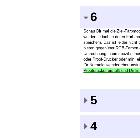
6
Schau Dir mal die Ziel-Farbmod
werden jedoch in deren Farbmo
speichern. Das ist leider nich
bieten gegenüber RGB-Farben ei
Umrechnung in ein spezifisches 
oder Proof-Drucker oder min. e
für Normalanwender eher unsin
Proofdrucker erstellt und Dir lief
5
4