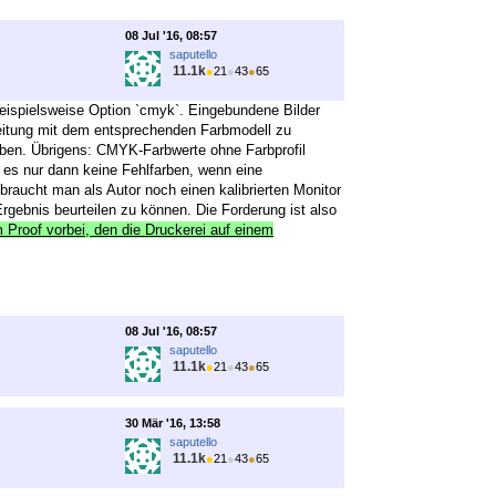
08 Jul '16, 08:57
saputello
11.1k
●
21
●
43
●
65
beispielsweise Option `cmyk`. Eingebundene Bilder
beitung mit dem entsprechenden Farbmodell zu
arben. Übrigens: CMYK-Farbwerte ohne Farbprofil
 es nur dann keine Fehlfarben, wenn eine
braucht man als Autor noch einen kalibrierten Monitor
gebnis beurteilen zu können. Die Forderung ist also
m Proof vorbei, den die Druckerei auf einem
08 Jul '16, 08:57
saputello
11.1k
●
21
●
43
●
65
30 Mär '16, 13:58
saputello
11.1k
●
21
●
43
●
65