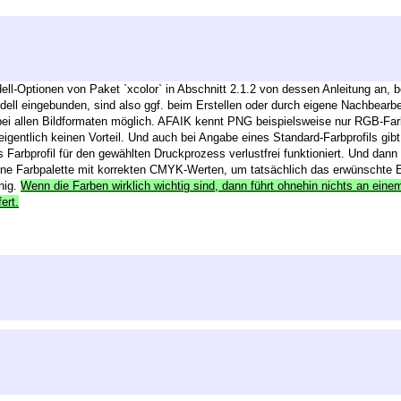
ell-Optionen von Paket `xcolor` in Abschnitt 2.1.2 von dessen Anleitung an, 
dell eingebunden, sind also ggf. beim Erstellen oder durch eigene Nachbear
t bei allen Bildformaten möglich. AFAIK kennt PNG beispielsweise nur RGB-F
gentlich keinen Vorteil. Und auch bei Angabe eines Standard-Farbprofils gibt
Farbprofil für den gewählten Druckprozess verlustfrei funktioniert. Und dann 
ine Farbpalette mit korrekten CMYK-Werten, um tatsächlich das erwünschte Er
nig.
Wenn die Farben wirklich wichtig sind, dann führt ohnehin nichts an eine
ert.