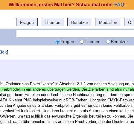
Willkommen, erstes Mal hier? Schau mal unter
FAQ
!
Fragen
Themen
Benutzer
Medaillen
Of
Fragen
Themen
Benutzer
ück
]
ell-Optionen von Paket `xcolor` in Abschnitt 2.1.2 von dessen Anleitung an, 
 Farbmodell in ein anderes übertragen werden. Die Zielfarben sind also nur ä
lso ggf. beim Erstellen oder durch eigene Nachbearbeitung mit dem entsprech
h. AFAIK kennt PNG beispielsweise nur RGB-Farben. Übrigens: CMYK-Farbwer
auch bei Angabe eines Standard-Farbprofils gibt es nur dann keine Fehlfarben
verlustfrei funktioniert. Und dann braucht man als Autor noch einen kalibrier
-Werten, um tatsächlich das erwünschte Ergebnis beurteilen zu können. Die 
g sind, dann führt ohnehin nichts an einem Proof vorbei, den die Druckerei auf 