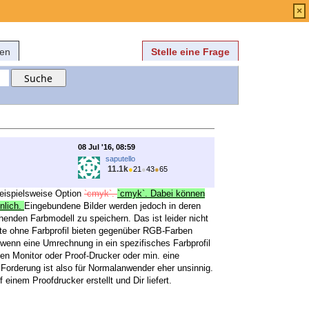
Anmelden
über
FAQ
×
fen
Stelle eine Frage
08 Jul '16, 08:59
saputello
11.1k
●
21
●
43
●
65
beispielsweise Option
`cmyk`.
`cmyk`. Dabei können
hnlich.
Eingebundene Bilder werden jedoch in deren
enden Farbmodell zu speichern. Das ist leider nicht
te ohne Farbprofil bieten gegenüber RGB-Farben
, wenn eine Umrechnung in ein spezifisches Farbprofil
ten Monitor oder Proof-Drucker oder min. eine
Forderung ist also für Normalanwender eher unsinnig.
einem Proofdrucker erstellt und Dir liefert.