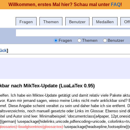
Willkommen, erstes Mal hier? Schau mal unter
FAQ
!
Fragen
Themen
Benutzer
Medaillen
Of
Fragen
Themen
Benutzer
ück
]
ckbar nach MikTex-Update (LuaLaTex 0.95)
a helfen. Ich habe ein Miktex-Update getätigt und damit relativ viele Pakete ak
m vor. Kann mir jemand sagen, wieso meine Links nicht mehr anklickbar sind?
ref. Diese Angabe scheint veraltet zu sein und daher habe ich sie entfernt.
haltsverzeichnis, noch manuell gesetzte oder Links im Glossar. Ebenso si
tel und Autor sind leer. Minimalbeispiel: \documentclass[a4paper, 12pt,onesid
german} \usepackage[hidelinks,unicode,pdfencoding=unicode, colorlinks=true, 
lossaries} \loadglsentries{glossar.tex}
\usepackage[headsepline,footsepline]{