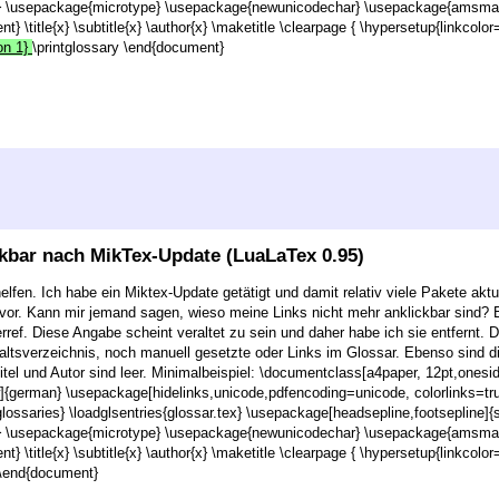
} \usepackage{microtype} \usepackage{newunicodechar} \usepackage{amsmath}
 \title{x} \subtitle{x} \author{x} \maketitle \clearpage { \hypersetup{linkcolo
on 1}
\printglossary \end{document}
ckbar nach MikTex-Update (LuaLaTex 0.95)
a helfen. Ich habe ein Miktex-Update getätigt und damit relativ viele Pakete ak
m vor. Kann mir jemand sagen, wieso meine Links nicht mehr anklickbar sind?
ref. Diese Angabe scheint veraltet zu sein und daher habe ich sie entfernt.
haltsverzeichnis, noch manuell gesetzte oder Links im Glossar. Ebenso si
tel und Autor sind leer. Minimalbeispiel: \documentclass[a4paper, 12pt,onesid
german} \usepackage[hidelinks,unicode,pdfencoding=unicode, colorlinks=true, 
lossaries} \loadglsentries{glossar.tex} \usepackage[headsepline,footsepline]
} \usepackage{microtype} \usepackage{newunicodechar} \usepackage{amsmath}
 \title{x} \subtitle{x} \author{x} \maketitle \clearpage { \hypersetup{linkcolor
y \end{document}