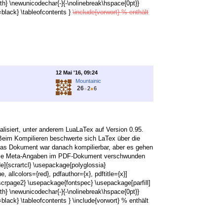
 \newunicodechar{‑}{-\nolinebreak\hspace{0pt}}
r=black} \tableofcontents }
\include{vorwort} % enthält
12 Mai '16, 09:24
Mountainic
26
●
2
●
6
tualisiert, unter anderem LuaLaTex auf Version 0.95.
 Beim Kompilieren beschwerte sich LaTex über die
 Das Dokument war danach kompilierbar, aber es gehen
nd die Meta-Angaben im PDF-Dokument verschwunden
e]{scrartcl} \usepackage{polyglossia}
allcolors={red}, pdfauthor={x}, pdftitle={x}]
{scrpage2} \usepackage{fontspec} \usepackage[parfill]
 \newunicodechar{‑}{-\nolinebreak\hspace{0pt}}
=black} \tableofcontents } \include{vorwort} % enthält