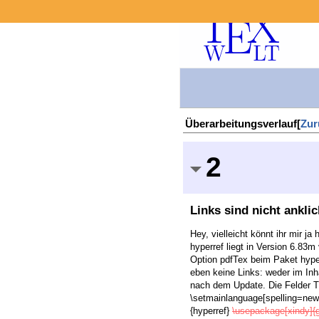
Überarbeitungsverlauf[
Zur
2
Links sind nicht ankli
Hey, vielleicht könnt ihr mir j
hyperref liegt in Version 6.83
Option pdfTex beim Paket hyper
eben keine Links: weder im In
nach dem Update. Die Felder Ti
\setmainlanguage[spelling=new]{
{hyperref}
\usepackage[xindy]{g