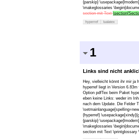
{parskip} \usepackage{lmodern
\makeglossaries \begin{document}
section mit Text
\section{Secti
hyperref
lualatex
1
Links sind nicht ankli
Hey, vielleicht könnt ihr mir j
hyperref liegt in Version 6.83
Option pdfTex beim Paket hyper
eben keine Links: weder im In
nach dem Update. Die Felder Ti
\setmainlanguage[spelling=new]{
{hyperref} \usepackage[xindy]{g
{parskip} \usepackage{lmodern
\makeglossaries \begin{document}
section mit Text \printglossar