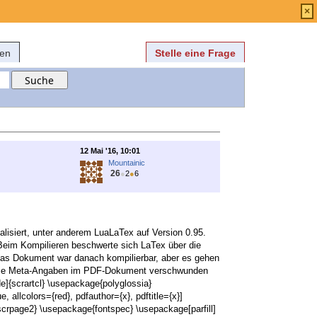
Anmelden
über
FAQ
×
fen
Stelle eine Frage
12 Mai '16, 10:01
Mountainic
26
●
2
●
6
tualisiert, unter anderem LuaLaTex auf Version 0.95.
 Beim Kompilieren beschwerte sich LaTex über die
 Das Dokument war danach kompilierbar, aber es gehen
nd die Meta-Angaben im PDF-Dokument verschwunden
e]{scrartcl} \usepackage{polyglossia}
allcolors={red}, pdfauthor={x}, pdftitle={x}]
scrpage2} \usepackage{fontspec} \usepackage[parfill]