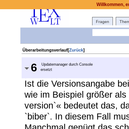
Willkommen, er
Fragen
The
Überarbeitungsverlauf[
Zurück
]
6
Updatemanager durch Console
ersetzt
Ist die Versionsangabe bei
wie im Beispiel größer al
version`« bedeutet das, da
`biber`. In diesem Fall mu
Manchmal genügt das sch