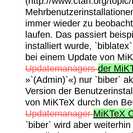
(http://www.ctan.org/topic/b
Mehrbenutzerinstallatione
immer wieder zu beobacht
laufen. Das passiert beis
installiert wurde, `biblat
bei einem Update von MiK
Updatemanagers
der MiK
»`(Admin)`«) nur `biber` akt
Version der Benutzerinsta
von MiKTeX durch den Be
Updatemanager
MiKTeX 
`biber` wird aber weiterhin