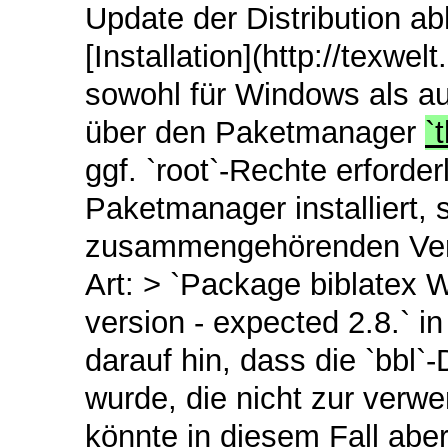
Update der Distribution a
[Installation](http://texwe
sowohl für Windows als a
über den Paketmanager
`
ggf. `root`-Rechte erforde
Paketmanager installiert, s
zusammengehörenden Versi
Art: > `Package biblatex Wa
version - expected 2.8.` in
darauf hin, dass die `bbl`-D
wurde, die nicht zur verwe
könnte in diesem Fall abe