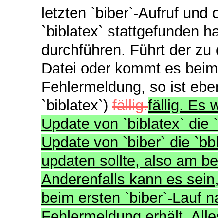
letzten `biber`-Aufruf un
`biblatex` stattgefunden h
durchführen. Führt der zu
Datei oder kommt es beim
Fehlermeldung, so ist eben
`biblatex`)
fällig.
fällig. E
Update von `biblatex` die
Update von `biber` die `b
updaten sollte, also am be
Anderenfalls kann es sei
beim ersten `biber`-Lauf n
Fehlermeldung erhält. All