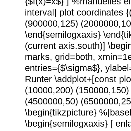
{$f(x)=x$} ] %manuelles e
interval] plot coordinates
(900000,125) (2000000,10
\end{semilogxaxis} \end{tik
(current axis.south)] \begi
marks, grid=both, xmin=
entries={$\sigma$}, ylabel
Runter \addplot+[const plo
(10000,200) (150000,150)
(4500000,50) (6500000,25)}
\begin{tikzpicture} %[basel
\begin{semilogxaxis} [ enl