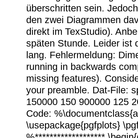
überschritten sein. Jedoc
den zwei Diagrammen davo
direkt im TexStudio). Anbe
späten Stunde. Leider ist d
lang. Fehlermeldung: Dime
running in backwards compa
missing features). Conside
your preamble. Dat-File: 
150000 150 900000 125 2
Code: %\documentclass{art
\usepackage{pgfplots} \pg
%******************* \begi