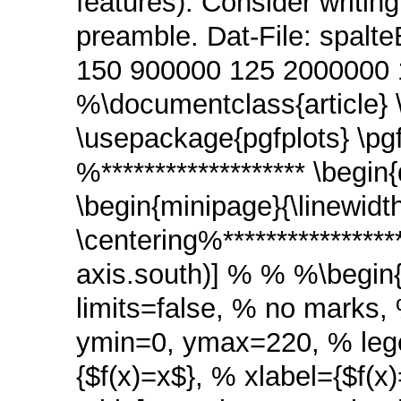
features). Consider writin
preamble. Dat-File: spal
150 900000 125 2000000 
%\documentclass{article} 
\usepackage{pgfplots} \pg
%******************* \begi
\begin{minipage}{\linewidth
\centering%****************
axis.south)] % % %\begin
limits=false, % no marks
ymin=0, ymax=220, % lege
{$f(x)=x$}, % xlabel={$f(x