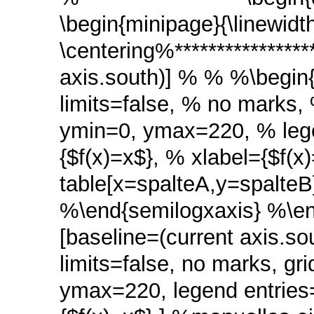
\begin{minipage}{\linewidth
\centering%****************
axis.south)] % % %\begin
limits=false, % no marks
ymin=0, ymax=220, % lege
{$f(x)=x$}, % xlabel={$f(x
table[x=spalteA,y=spalteB
%\end{semilogxaxis} %\end{
[baseline=(current axis.so
limits=false, no marks, g
ymax=220, legend entries=