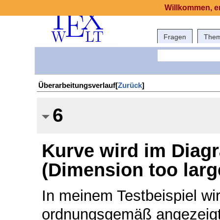
Willkommen, er
Fragen
The
Überarbeitungsverlauf[
Zurück
]
6
Kurve wird im Diag
(Dimension too larg
In meinem Testbeispiel wi
ordnungsgemäß angezeigt.