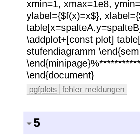
xmin=1, xmax=1e8, ymin=0
ylabel={$f(x)=x$}, xlabel=
table[x=spalteA,y=spalteB]
\addplot+[const plot] tabl
stufendiagramm \end{semil
\end{minipage}%************
\end{document}
pgfplots
fehler-meldungen
5