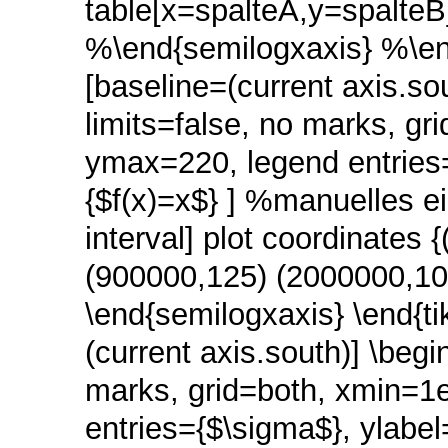
table[x=spalteA,y=spalteB
%\end{semilogxaxis} %\end{
[baseline=(current axis.so
limits=false, no marks, g
ymax=220, legend entries=
{$f(x)=x$} ] %manuelles e
interval] plot coordinates
(900000,125) (2000000,10
\end{semilogxaxis} \end{tik
(current axis.south)] \begi
marks, grid=both, xmin=
entries={$\sigma$}, ylabel