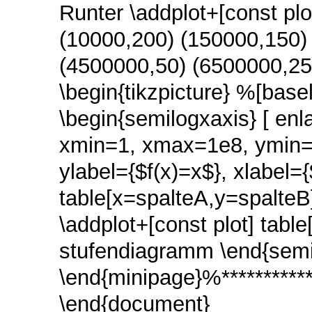
Runter \addplot+[const plo
(10000,200) (150000,150)
(4500000,50) (6500000,25)}
\begin{tikzpicture} %[basel
\begin{semilogxaxis} [ enl
xmin=1, xmax=1e8, ymin=0
ylabel={$f(x)=x$}, xlabel=
table[x=spalteA,y=spalteB]
\addplot+[const plot] tabl
stufendiagramm \end{semil
\end{minipage}%************
\end{document}