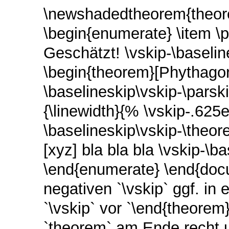
\newshadedtheorem{theor
\begin{enumerate} \item \
Geschätzt! \vskip-\baseli
\begin{theorem}[Phythago
\baselineskip\vskip-\parsk
{\linewidth}{% \vskip-.62
\baselineskip\vskip-\the
[xyz] bla bla bla \vskip-\b
\end{enumerate} \end{docu
negativen `\vskip` ggf. i
`\vskip` vor `\end{theorem
`theorem` am Ende recht u