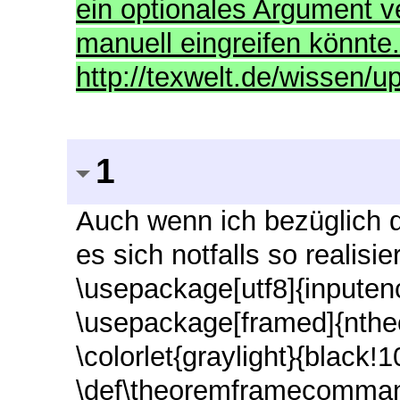
ein optionales Argument 
manuell eingreifen könnte. 
http://texwelt.de/wissen/u
1
Auch wenn ich bezüglich de
es sich notfalls so realisi
\usepackage[utf8]{inpute
\usepackage[framed]{nthe
\colorlet{graylight}{black!
\def\theoremframecommand