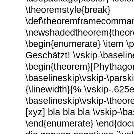
\theoremstyle{break}
\def\theoremframecommand
\newshadedtheorem{theor
\begin{enumerate} \item \
Geschätzt! \vskip-\baseli
\begin{theorem}[Phythago
\baselineskip\vskip-\parsk
{\linewidth}{% \vskip-.62
\baselineskip\vskip-\the
[xyz] bla bla bla \vskip-\b
\end{enumerate} \end{do