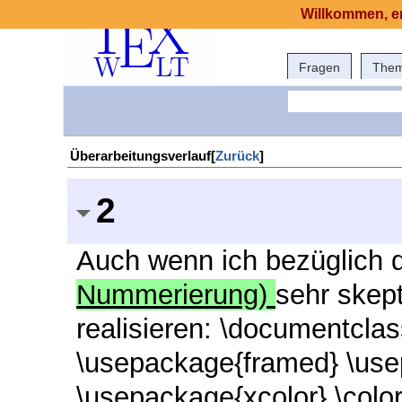
Willkommen, er
Fragen
The
Überarbeitungsverlauf[
Zurück
]
2
Auch wenn ich bezüglich d
Nummerierung)
sehr skept
realisieren: \documentclas
\usepackage{framed} \use
\usepackage{xcolor} \colorl