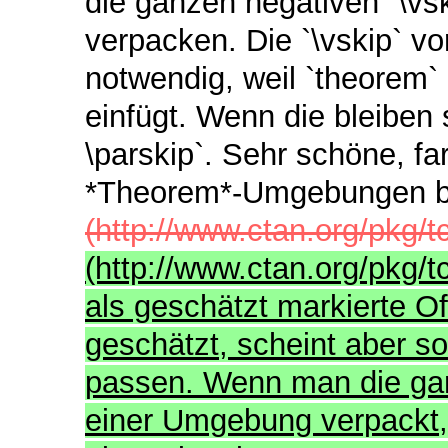
die ganzen negativen `\vs
verpacken. Die `\vskip` vo
notwendig, weil `theorem`
einfügt. Wenn die bleiben s
\parskip`. Sehr schöne, fa
*Theorem*-Umgebungen b
(http://www.ctan.org/pkg/t
(http://www.ctan.org/pkg/tc
als geschätzt markierte Of
geschätzt, scheint aber so
passen. Wenn man die gan
einer Umgebung verpackt, 