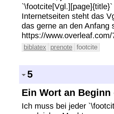
`\footcite[Vgl.][page]{title
Internetseiten steht das 
das gerne an den Anfang st
https://www.overleaf.co
biblatex
prenote
footcite
5
Ein Wort an Beginn d
Ich muss bei jeder `\footcit