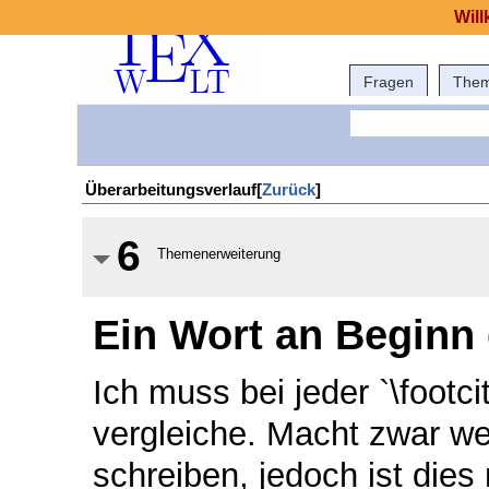
Will
Fragen
The
Überarbeitungsverlauf[
Zurück
]
6
Themenerweiterung
Ein Wort an Beginn d
Ich muss bei jeder `\footcit
vergleiche. Macht zwar wen
schreiben, jedoch ist dies 