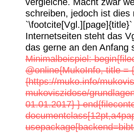
vergleiche. Macht zwar wen
schreiben, jedoch ist dies 
`\footcite[Vgl.][page]{title
Internetseiten steht das 
das gerne an den Anfang st
Minimalbeispiel: begin{file
@online{MukoInfo, title = 
{https://muko.info/mukovi
mukoviszidose/grundlagen/v
01.01.2017} } end{filecont
documentclass[12pt,a4pap
usepackage[backend=bibte