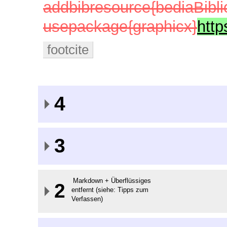
addbibresource{bediaBibli
usepackage{graphicx}
htt
footcite
4
3
Markdown + Überflüssiges
2
entfernt (siehe: Tipps zum
Verfassen)