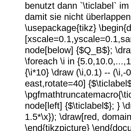
benutzt dann `\ticlabel` im
damit sie nicht überlappen
\usepackage{tikz} \begin{d
[xscale=0.1,yscale=0.1,sam
node[below] {$Q_B$}; \draw
\foreach \i in {5.0,10.0,...
{\i*10} \draw (\i,0.1) -- (\
east,rotate=40] {$\ticlabel$}
\pgfmathtruncatemacro{\ticla
node[left] {$\ticlabel$}; }
1.5*\x}); \draw[red, domain
\end{tikzpicture} \end{docu