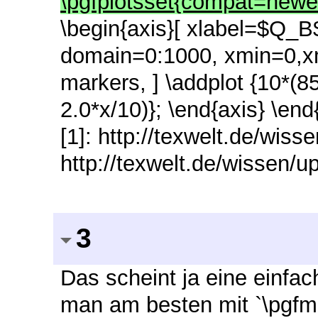
\pgfplotsset{compat=newe
\begin{axis}[ xlabel=$Q_B$
domain=0:1000, xmin=0,
markers, ] \addplot {10*(85
2.0*x/10)}; \end{axis} \end{
[1]: http://texwelt.de/wiss
http://texwelt.de/wissen/u
3
Das scheint ja eine einfach
man am besten mit `\pgfma