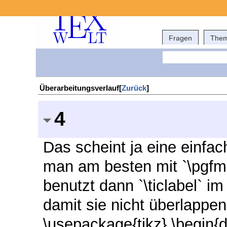
Fragen
The
Überarbeitungsverlauf[
Zurück
]
4
Das scheint ja eine einfach
man am besten mit `\pgfma
benutzt dann `\ticlabel` im
damit sie nicht überlappen
\usepackage{tikz} \begin{d