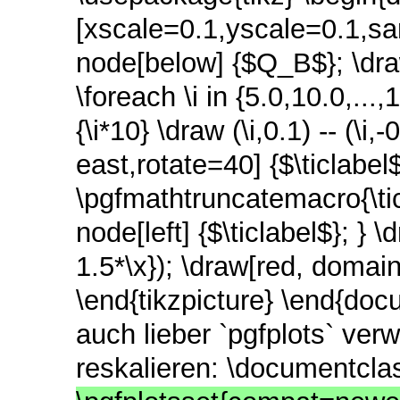
[xscale=0.1,yscale=0.1,sam
node[below] {$Q_B$}; \draw
\foreach \i in {5.0,10.0,...
{\i*10} \draw (\i,0.1) -- (\
east,rotate=40] {$\ticlabel$}
\pgfmathtruncatemacro{\ticla
node[left] {$\ticlabel$}; }
1.5*\x}); \draw[red, domain
\end{tikzpicture} \end{docu
auch lieber `pgfplots` ver
reskalieren: \documentclas