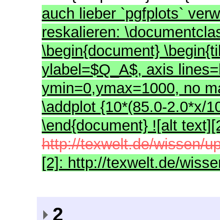
auch lieber `pgfplots` ver
reskalieren: \documentclas
\begin{document} \begin{ti
ylabel=$Q_A$, axis lines
ymin=0,ymax=1000, no mark
\addplot {10*(85.0-2.0*x/10
\end{document} ![alt text][
http://texwelt.de/wissen/u
[2]: http://texwelt.de/wiss
2