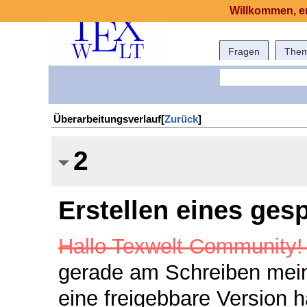
Willkommen, er
Fragen
The
Überarbeitungsverlauf[
Zurück
]
2
Erstellen eines ges
Hallo Texwelt Community!
gerade am Schreiben meine
eine freigebbare Version h