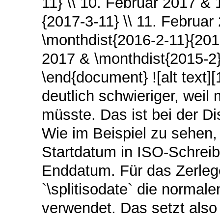
11} \\ 10. Februar 2017 &
{2017-3-11} \\ 11. Februa
\monthdist{2016-2-11}{201
2017 & \monthdist{2015-2}{
\end{document} ![alt text]
deutlich schwieriger, weil
müsste. Das ist bei der D
Wie im Beispiel zu sehen,
Startdatum in ISO-Schre
Enddatum. Für das Zerle
`\splitisodate` die normal
verwendet. Das setzt als