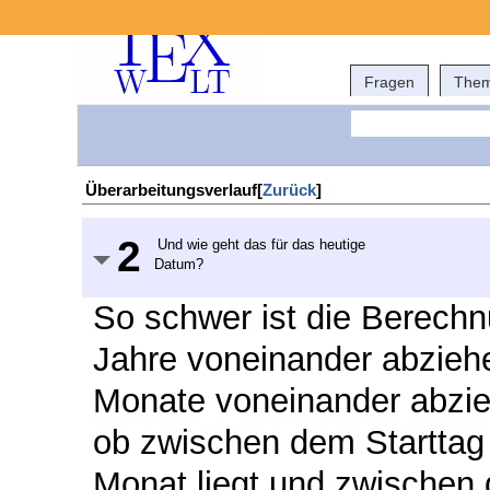
Fragen
The
Überarbeitungsverlauf[
Zurück
]
2
Und wie geht das für das heutige
Datum?
So schwer ist die Berechn
Jahre voneinander abziehe
Monate voneinander abzi
ob zwischen dem Starttag
Monat liegt und zwische