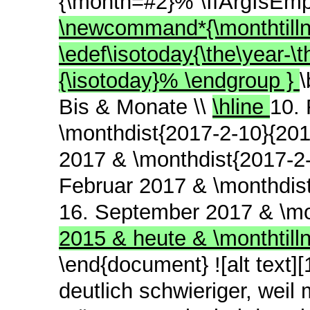
{\month=#2}% \IfArgIsEmp
\newcommand*{\monthtilln
\edef\isotoday{\the\year-
{\isotoday}% \endgroup }
\
Bis & Monate \\
\hline
10.
\monthdist{2017-2-10}{201
2017 & \monthdist{2017-2-
Februar 2017 & \monthdist
16. September 2017 & \mo
2015 & heute & \monthtil
\end{document} ![alt text]
deutlich schwieriger, weil