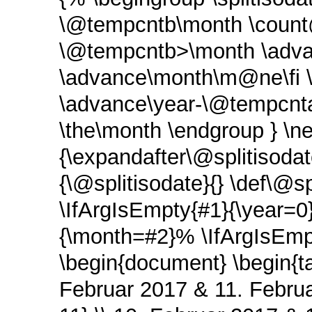
\@tempcntb\month \count@=
\@tempcntb>\month \adva
\advance\month\m@ne\fi 
\advance\year-\@tempcnta
\the\month \endgroup } \n
{\expandafter\@splitisod
{\@splitisodate}{} \def\@
\IfArgIsEmpty{#1}{\year=0
{\month=#2}% \IfArgIsEmp
\begin{document} \begin{ta
Februar 2017 & 11. Februa