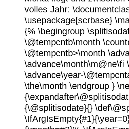
volles Jahr: \documentclas
\usepackage{scrbase} \ma
{% \begingroup \splitisod
\@tempcntb\month \count@=
\@tempcntb>\month \adva
\advance\month\m@ne\fi 
\advance\year-\@tempcnta
\the\month \endgroup } \n
{\expandafter\@splitisod
{\@splitisodate}{} \def\@
\IfArgIsEmpty{#1}{\year=0