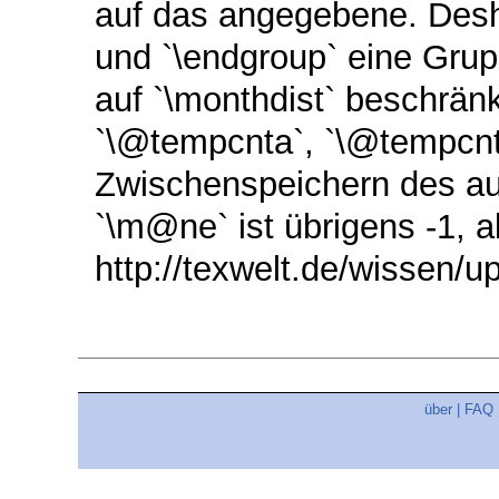
auf das angegebene. Desha
und `\endgroup` eine Grup
auf `\monthdist` beschrän
`\@tempcnta`, `\@tempcn
Zwischenspeichern des au
`\m@ne` ist übrigens -1, a
http://texwelt.de/wissen/
über
|
FAQ