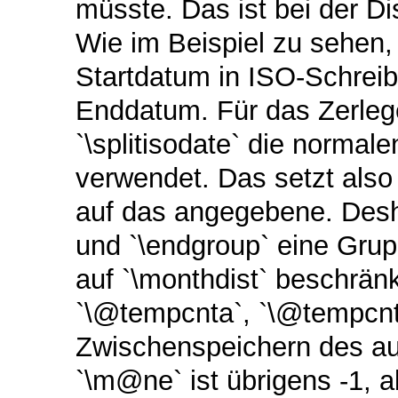
müsste. Das ist bei der D
Wie im Beispiel zu sehen,
Startdatum in ISO-Schre
Enddatum. Für das Zerle
`\splitisodate` die normal
verwendet. Das setzt als
auf das angegebene. Desha
und `\endgroup` eine Grup
auf `\monthdist` beschrän
`\@tempcnta`, `\@tempcn
Zwischenspeichern des au
`\m@ne` ist übrigens -1, a