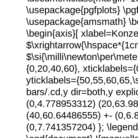
\usepackage{pgfplots} \p
\usepackage{amsmath} \beg
\begin{axis}[ xlabel=Konzen
$\xrightarrow{\hspace*{1c
$\si{\milli\newton\per\met
{0,20,40,60}, xticklabels={0
yticklabels={50,55,60,65,\s
bars/.cd,y dir=both,y expli
(0,4.778953312) (20,63.9
(40,60.64486555) +- (0,6
(0,7.741357204) }; \legend