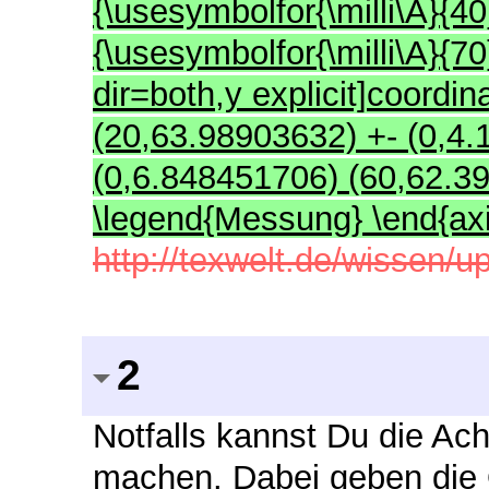
{\usesymbolfor{\milli\A}{40}
{\usesymbolfor{\milli\A}{70
dir=both,y explicit]coordi
(20,63.98903632) +- (0,4
(0,6.848451706) (60,62.39
\legend{Messung} \end{axi
http://texwelt.de/wissen/
2
Notfalls kannst Du die A
machen. Dabei geben die O