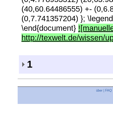
(40,60.64486555) +- (0,6
(0,7.741357204) }; \legend
\end{document}
![manuelle
http://texwelt.de/wissen/
1
über
|
FAQ