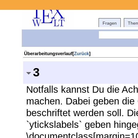
Fragen
The
Überarbeitungsverlauf[
Zurück
]
3
Notfalls kannst Du die A
machen. Dabei geben die O
beschriftet werden soll. D
`ytickslabels` geben hing
\documentclass[margin=10