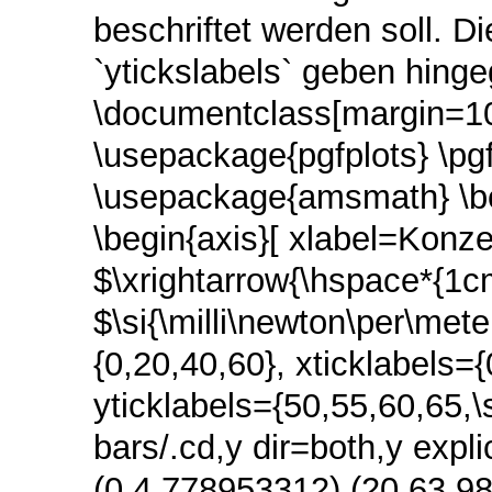
beschriftet werden soll. D
`ytickslabels` geben hing
\documentclass[margin=10
\usepackage{pgfplots} \p
\usepackage{amsmath} \beg
\begin{axis}[ xlabel=Konzen
$\xrightarrow{\hspace*{1c
$\si{\milli\newton\per\met
{0,20,40,60}, xticklabels={0
yticklabels={50,55,60,65,\s
bars/.cd,y dir=both,y expli
(0,4.778953312) (20,63.9