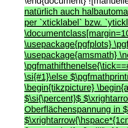
\end{document} ![manuelle
natürlich auch halbautom
per `xticklabel` bzw. `ytick
\documentclass[margin=10
\usepackage{pgfplots} \p
\usepackage{amsmath} \n
\pgfmathifthenelse{\tick==
\si{#1}\else $\pgfmathprin
\begin{tikzpicture} \begin{
$\si{\percent}$ $\xrightar
Oberflächenspannung in $\
$\xrightarrow{\hspace*{1cm}