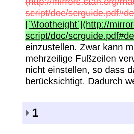
(http://mirrors.ctan.org/m
script/doc/scrguide.pdf#de
[`\\footheight`](http://mir
script/doc/scrguide.pdf#de
einzustellen. Zwar kann m
mehrzeilige Fußzeilen ve
nicht einstellen, so dass 
berücksichtigt. Dadurch we
1