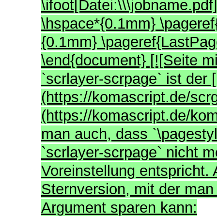
\ifoot[Datei:\\\jobname.pdf
\hspace*{0.1mm} \pageref
{0.1mm} \pageref{LastPage
\end{document} [![Seite mi
`scrlayer-scrpage` ist der
(https://komascript.de/sc
(https://komascript.de/ko
man auch, dass `\pagesty
`scrlayer-scrpage` nicht me
Voreinstellung entspricht. 
Sternversion, mit der man
Argument sparen kann: