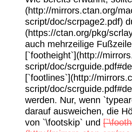
(http://mirrors.ctan.org/m
script/doc/scrpage2.pdf) d
(https://ctan.org/pkg/scrl
auch mehrzeilige Fußzeile
[`footheight`](http://mirro
script/doc/scrguide.pdf#de
[`footlines`](http://mirror
script/doc/scrguide.pdf#d
werden. Nur, wenn `typear
darauf ausweichen, die Hö
von `\footskip` und
[`\footh