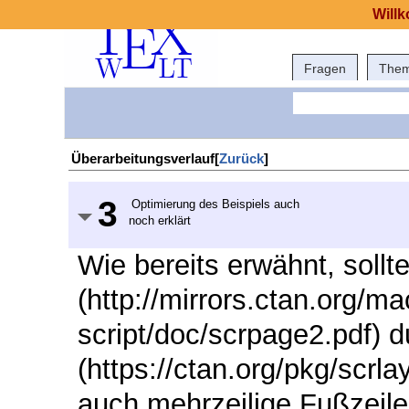
Willk
Fragen
The
Überarbeitungsverlauf[
Zurück
]
3
Optimierung des Beispiels auch
noch erklärt
Wie bereits erwähnt, sollt
(http://mirrors.ctan.org/m
script/doc/scrpage2.pdf) d
(https://ctan.org/pkg/scrl
auch mehrzeilige Fußzeile