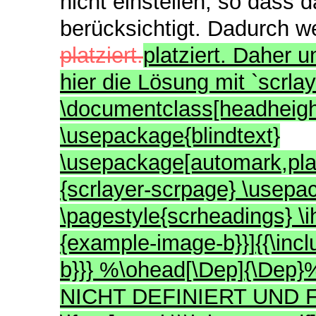
nicht einstellen, so dass 
berücksichtigt. Dadurch we
platziert.
platziert. Daher 
hier die Lösung mit `scrla
\documentclass[headheight
\usepackage{blindtext}
\usepackage[automark,plai
{scrlayer-scrpage} \usep
\pagestyle{scrheadings} \i
{example-image-b}}]{{\inc
b}}} %\ohead[\Dep]{\De
NICHT DEFINIERT UND 