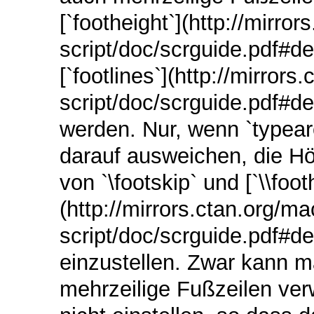
[`footheight`](http://mirro
script/doc/scrguide.pdf#de
[`footlines`](http://mirror
script/doc/scrguide.pdf#d
werden. Nur, wenn `typear
darauf ausweichen, die Hö
von `\footskip` und [`\\foot
(http://mirrors.ctan.org/m
script/doc/scrguide.pdf#de
einzustellen. Zwar kann m
mehrzeilige Fußzeilen ve