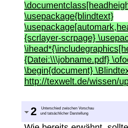
\documentclass[headheight
\usepackage{blindtext}
\usepackage[automark,head
{scrlayer-scrpage} \usep
\ihead*{\includegraphics[h
{Datei:\\\jobname.pdf} \o
\begin{document} \Blindtex
http://texwelt.de/wissen/
2
Unterschied zwischen Vorschau
und tatsächlicher Darstellung
Wie bereits erwähnt, sollt