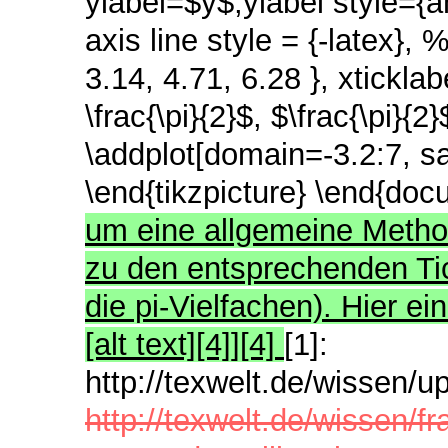
ylabel=$y$,ylabel style={an
axis line style = {-latex}, 
3.14, 4.71, 6.28 }, xticklab
\frac{\pi}{2}$, $\frac{\pi}{2}
\addplot[domain=-3.2:7, sa
\end{tikzpicture} \end{do
um eine allgemeine Metho
zu den entsprechenden Tic
die pi-Vielfachen). Hier ei
[alt text][4]][4]
[1]:
http://texwelt.de/wissen/u
http://texwelt.de/wissen/fr