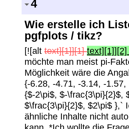
4
Wie erstelle ich Li
pgfplots / tikz?
[![alt
text][1]][1]
text][1]][2
möchte man meist pi-Fakto
Möglichkeit wäre die Angab
{-6.28, -4.71, -3.14, -1.57,
{$-2\pi$, $-\frac{3\pi}{2}$, $
$\frac{3\pi}{2}$, $2\pi$ },
ähnliche Inhalte nicht aut
kann. *Ich wollte die Frag