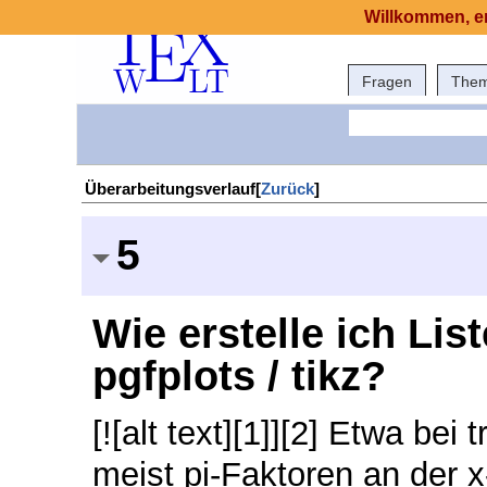
Willkommen, er
Fragen
The
Überarbeitungsverlauf[
Zurück
]
5
Wie erstelle ich Li
pgfplots / tikz?
[![alt text][1]][2] Etwa b
meist pi-Faktoren an der 