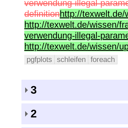
verwendung-illegal-parame
definition
http://texwelt.de
http://texwelt.de/wissen/fr
verwendung-illegal-paramet
http://texwelt.de/wissen/
pgfplots
schleifen
foreach
3
2