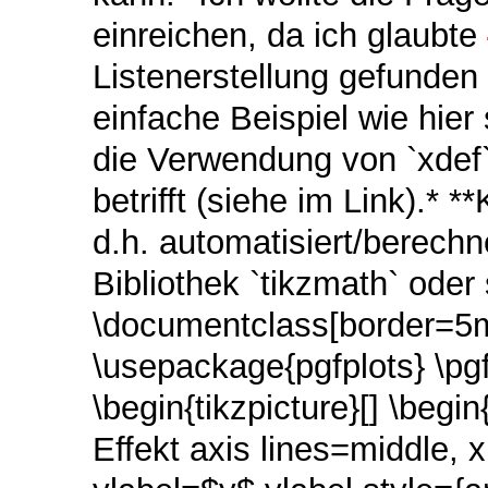
einreichen, da ich glaubte
Listenerstellung gefunde
einfache Beispiel wie hie
die Verwendung von `xdef`
betrifft (siehe im Link).* 
d.h. automatisiert/berechn
Bibliothek `tikzmath` oder
\documentclass[border=5m
\usepackage{pgfplots} \pg
\begin{tikzpicture}[] \begi
Effekt axis lines=middle, 