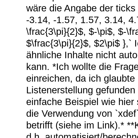
wäre die Angabe der ticks u
-3.14, -1.57, 1.57, 3.14, 4.
\frac{3\pi}{2}$, $-\pi$, $-\fr
$\frac{3\pi}{2}$, $2\pi$ },
ähnliche Inhalte nicht aut
kann. *Ich wollte die Frag
einreichen, da ich glaubte 
Listenerstellung gefunde
einfache Beispiel wie hie
die Verwendung von `xdef`
betrifft (siehe im Link).* 
d.h. automatisiert/berechn