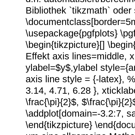
Bibliothek `tikzmath` oder
\documentclass[border=5m
\usepackage{pgfplots} \pg
\begin{tikzpicture}[] \begi
Effekt axis lines=middle, 
ylabel=$y$,ylabel style={an
axis line style = {-latex}, 
3.14, 4.71, 6.28 }, xticklab
\frac{\pi}{2}$, $\frac{\pi}{2}
\addplot[domain=-3.2:7, sa
\end{tikzpicture} \end{doc