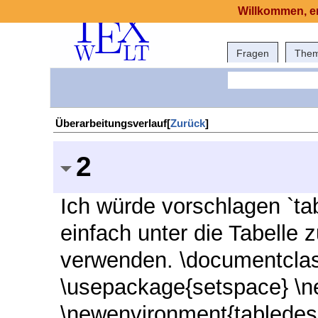
Willkommen, er
Fragen
The
Überarbeitungsverlauf[
Zurück
]
2
Ich würde vorschlagen `ta
einfach unter die Tabelle 
verwenden. \documentclass
\usepackage{setspace} \
\newenvironment{tabledesc