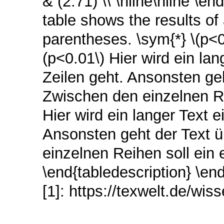
& (2.71) \\ \hline\hline \en
table shows the results of a
parentheses. \sym{*} \(p<0.
(p<0.01\) Hier wird ein la
Zeilen geht. Ansonsten geh
Zwischen den einzelnen Re
Hier wird ein langer Text 
Ansonsten geht der Text ü
einzelnen Reihen soll ein 
\end{tabledescription} \end
[1]: https://texwelt.de/wis