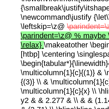
{\smallbreak\justify\itshap
\newcommand\justify {\let
\leftskip=\z@
\parindent=\
\parindent=\z@ % maybe \f
\relax}
\makeatother \begi
[htbp] \centering \singlesp
\begin{tabular*}{\linewidth}{
\multicolumn{1}{c}{(1)} & \
{(3)} \\ & \multicolumn{1}{
\multicolumn{1}{c}{x} \\ \h
y2 & & 2.277 & \\ & & (1.1