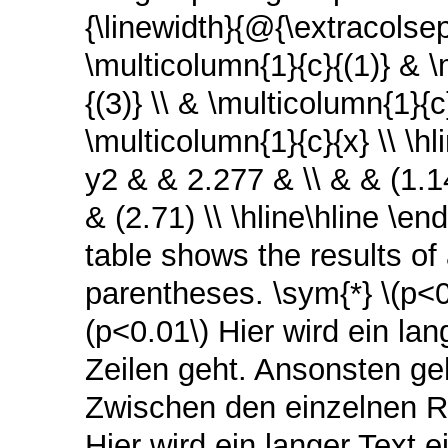
{\linewidth}{@{\extracolsep{\
\multicolumn{1}{c}{(1)} & \
{(3)} \\ & \multicolumn{1}{
\multicolumn{1}{c}{x} \\ \h
y2 & & 2.277 & \\ & & (1.1
& (2.71) \\ \hline\hline \en
table shows the results of a
parentheses. \sym{*} \(p<0.
(p<0.01\) Hier wird ein la
Zeilen geht. Ansonsten geh
Zwischen den einzelnen Re
Hier wird ein langer Text 