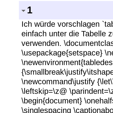
1
Ich würde vorschlagen `ta
einfach unter die Tabelle 
verwenden. \documentclass
\usepackage{setspace} \
\newenvironment{tabledesc
{\smallbreak\justify\itshap
\newcommand\justify {\let
\leftskip=\z@ \parindent=\
\begin{document} \onehalfs
\singlespacing \captionabov