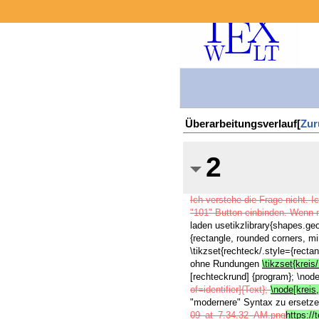
Überarbeitungsverlauf[
Zur
2
Ich verstehe die Frage nicht
"101" Button einbinden. Wenn m
laden usetikzlibrary{shapes.g
{rectangle, rounded corners, 
\tikzset{rechteck/.style={rect
ohne Rundungen
\tikzset{kreis
[rechteckrund] {program}; \node (
of=identifier]{Text};
\node[kreis,
"modernere" Syntax zu ersetzen,
09_at_7.34.32_AM.png
https:/