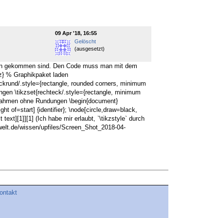
09 Apr '18, 16:55
Gelöscht
(ausgesetzt)
nden gekommen sind. Den Code muss man mit dem
kz} % Graphikpaket laden
eckrund/.style={rectangle, rounded corners, minimum
gen \tikzset{rechteck/.style={rectangle, minimum
n Rahmen ohne Rundungen \begin{document}
ht of=start] {identifier}; \node[circle,draw=black,
t text][1]][1] (Ich habe mir erlaubt, `\tikzstyle` durch
exwelt.de/wissen/upfiles/Screen_Shot_2018-04-
ontakt