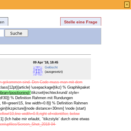
Anmelden
über
FAQ
×
fen
Stelle eine Frage
09 Apr '18, 18:45
Gelöscht
(ausgesetzt)
nden gekommen sind. Den Code muss man mit dem
lass[12pt]{article} \usepackage{tikz} % Graphikpaket
ibrary{positioning}
\tikzset{rechteckrund/.style=
ed!30}} % Definition Rahmen mit Rundungen
ill=green!15, line width=0.8}} % Definition Rahmen
gin{tikzpicture}[node distance=30mm] \node (start)
ellow!10,line width=0.8,right of=identifier, below
[1] (Ich habe mir erlaubt, `\tikzstyle` durch eine etwas
ssen/upfiles/Screen_Shot_2018-04-