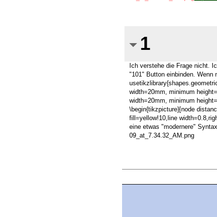
1
Ich verstehe die Frage nicht
"101" Button einbinden. Wenn m
usetikzlibrary{shapes.geometri
width=20mm, minimum height=8m
width=20mm, minimum height=8m
\begin{tikzpicture}[node distanc
fill=yellow!10,line width=0.8,rig
eine etwas "modernere" Syntax z
09_at_7.34.32_AM.png