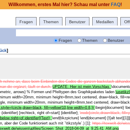
Willkommen, erstes Mal hier? Schau mal unter
FAQ
!
Fragen
Themen
Benutzer
Medaillen
Of
Fragen
Themen
Benutzer
ück
]
. Ich nehme an, dass beim Einbinden des Codes die ganzen backslash abha
an die ergänzt, läuft er durch.
UPDATE: Hier ist mein Vorschlag.
\documentc
eometric, arrows} % Formen und Pfeiltypen des Graphikpaketes laden
\usetikzl
minimum width=20mm, minimum height=8mm,text centered, draw=black, fill=r
angle, minimum width=20mm, minimum height=8mm,text centered, draw=black, f
/.style={circle,draw=black, fill=yellow!10,line width=0.8,}}
\begin{document} \be
identifier) [rechteck, right of=start] {identifier};
\node[circle,draw=black, fill=y
below right=of identifier]{Text};
\end{tikzpicture} \end{document} [![alt text][1]]
 aber der Code funktioniert auch mit `\tikzstyle`.)
[1]:
https://texwelt.de/wi
/texwelt.de/wissen/upfiles/Screen_Shot_2018-04-09_at_9.25.41_AM.png