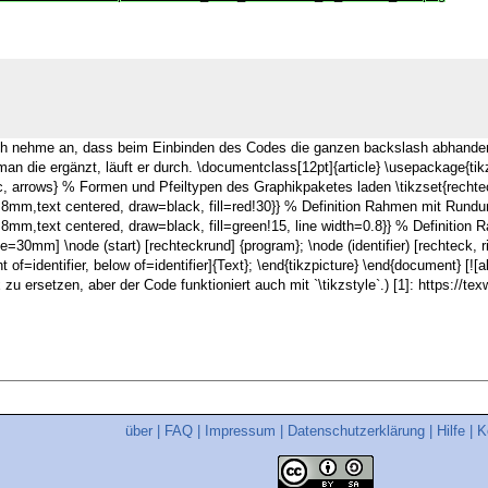
. Ich nehme an, dass beim Einbinden des Codes die ganzen backslash abha
an die ergänzt, läuft er durch. \documentclass[12pt]{article} \usepackage{ti
c, arrows} % Formen und Pfeiltypen des Graphikpaketes laden \tikzset{recht
m,text centered, draw=black, fill=red!30}} % Definition Rahmen mit Rundun
m,text centered, draw=black, fill=green!15, line width=0.8}} % Definitio
e=30mm] \node (start) [rechteckrund] {program}; \node (identifier) [rechteck, rig
ht of=identifier, below of=identifier]{Text}; \end{tikzpicture} \end{document} [![al
u ersetzen, aber der Code funktioniert auch mit `\tikzstyle`.) [1]: https://t
über
|
FAQ
|
Impressum
|
Datenschutzerklärung
|
Hilfe
|
K