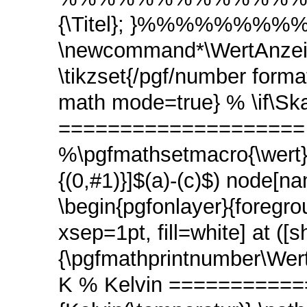
{\Titel}; }%%%%%%%%
\newcommand*\Wert
\tikzset{/pgf/number forma
math mode=true} % \if\Sk
==================== \p
%\pgfmathsetmacro{\wert}{
{(0,#1)}]$(a)-(c)$) node[nam
\begin{pgfonlayer}{foregro
xsep=1pt, fill=white] at ([s
{\pgfmathprintnumber\Wert}
K % Kelvin ===========