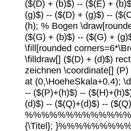
($(D) + (b)$) -- ($(E) + (b
(g)$) -- ($(D) + (g)$) -- ($(C
(h); % Bogen \draw[rounded
($(G) + (b)$) -- ($(G) + (g
\fill[rounded corners=6*\Bre
\filldraw[] ($(D) + (d)$) 
zeichnen \coordinate[] (P)
at (0,\HoeheSkala+0.4); \d
-- ($(P)+(h)$) -- ($(H)+(h)
(d)$) -- ($(Q)+(d)$) -- ($(Q
%%%%%%%%%%%%%%%%%% 
{\Titel}; }%%%%%%%%