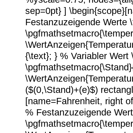
sep=0pt} ] \begin{scope}
Festanzuzeigende Werte \for
\pgfmathsetmacro{\tempera
\WertAnzeigen{TemperaturSt
{\text}; } % Variabler Wer
\pgfmathsetmacro{\Stand}
\WertAnzeigen{TemperaturSt
($(0,\Stand)+(e)$) rectang
[name=Fahrenheit, right o
% Festanzuzeigende Werte 
\pgfmathsetmacro{\tempera