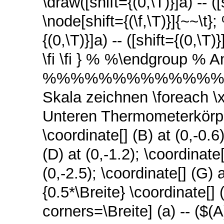
\draw([shift={(0,\T)}]a) -- 
\node[shift={(\f,\T)}]{~~\t}
{(0,\T)}]a) -- ([shift={(0,\T
\fi \fi } % %\endgroup % A
%%%%%%%%%%%%%%%%%
Skala zeichnen \foreach \x 
Unteren Thermometerkörper 
\coordinate[] (B) at (0,-0.6)
(D) at (0,-1.2); \coordinate[
(0,-2.5); \coordinate[] (G)
{0.5*\Breite} \coordinate[]
corners=\Breite] (a) -- ($(A)