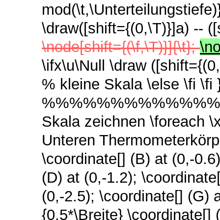
mod(\t,\Unterteilungstiefe)},
\draw([shift={(0,\T)}]a) -- 
\node[shift={(\f,\T)}]{\t};
\no
\ifx\u\Null \draw ([shift={(0,
% kleine Skala \else \fi \
%%%%%%%%%%%%%%%%%
Skala zeichnen \foreach \x 
Unteren Thermometerkörper 
\coordinate[] (B) at (0,-0.6)
(D) at (0,-1.2); \coordinate[
(0,-2.5); \coordinate[] (G)
{0.5*\Breite} \coordinate[]