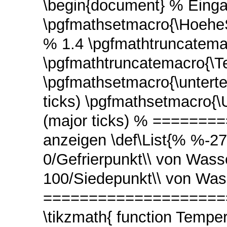
\begin{document} % Ein
\pgfmathsetmacro{\HoeheSk
% 1.4 \pgfmathtruncatema
\pgfmathtruncatemacro{\T
\pgfmathsetmacro{\untertei
ticks) \pgfmathsetmacro{\
(major ticks) % ======
anzeigen \def\List{% %-27
0/Gefrierpunkt\\ von Wass
100/Siedepunkt\\ von Wa
=====================
\tikzmath{ function Temper