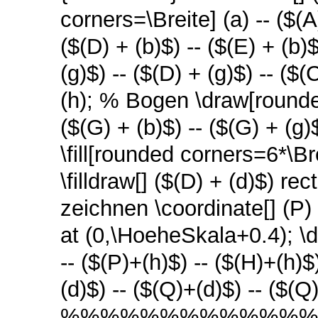
corners=\Breite] (a) -- ($(A)
($(D) + (b)$) -- ($(E) + (b
(g)$) -- ($(D) + (g)$) -- ($(C
(h); % Bogen \draw[rounded
($(G) + (b)$) -- ($(G) + (g
\fill[rounded corners=6*\Bre
\filldraw[] ($(D) + (d)$) 
zeichnen \coordinate[] (P)
at (0,\HoeheSkala+0.4); \d
-- ($(P)+(h)$) -- ($(H)+(h)
(d)$) -- ($(Q)+(d)$) -- ($(Q
%%%%%%%%%%%%%%%%%% 