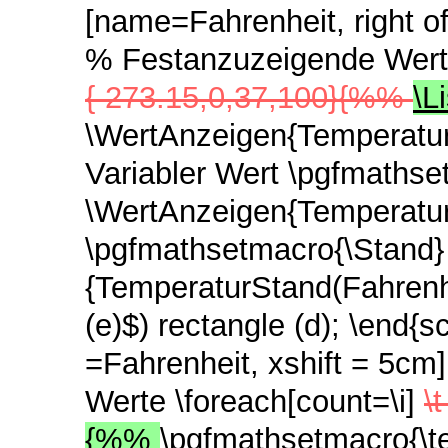
[name=Fahrenheit, right o
% Festanzuzeigende Werte
{-273.15,0,37,100}{%%
\L
\WertAnzeigen{Temperatur
Variabler Wert \pgfmathse
\WertAnzeigen{TemperaturS
\pgfmathsetmacro{\Stand}
{TemperaturStand(Fahrenhei
(e)$) rectangle (d); \end{
=Fahrenheit, xshift = 5c
Werte \foreach[count=\i]
\
{%%
\pgfmathsetmacro{\te