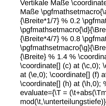
Vertikale Maße \coordinate
Maße \pgfmathsetmacro{\a
{\Breite*1/7} % 0.2 \pgfma
\pgfmathsetmacro{\d}{\Bre
{\Breite*4/7} % 0.8 \pgfma
\pgfmathsetmacro{\g}{\Bre
{\Breite} % 1.4 % \coordinate
\coordinate[] (c) at (\c,0); 
at (\e,0); \coordinate[] (f) a
\coordinate[] (h) at (\h,0)
evaluate={\T = (\t+abs(\Tm
mod(\t,\unterteilungstiefe)