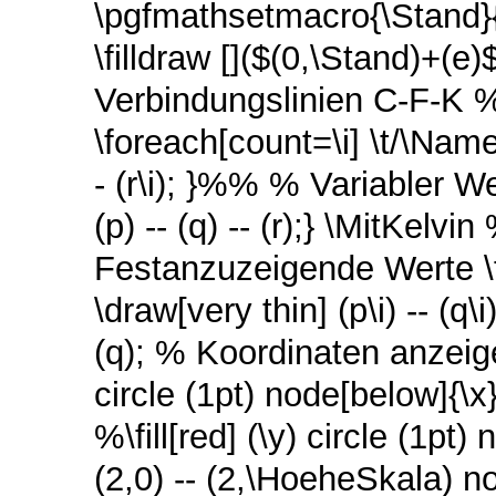
\pgfmathsetmacro{\Stand}{
\filldraw []($(0,\Stand)+(e
Verbindungslinien C-F-K 
\foreach[count=\i] \t/\Name 
- (r\i); }%% % Variabler 
(p) -- (q) -- (r);} \MitKel
Festanzuzeigende Werte \f
\draw[very thin] (p\i) -- (q
(q); % Koordinaten anzeigen
circle (1pt) node[below]{\x
%\fill[red] (\y) circle (1p
(2,0) -- (2,\HoeheSkala)