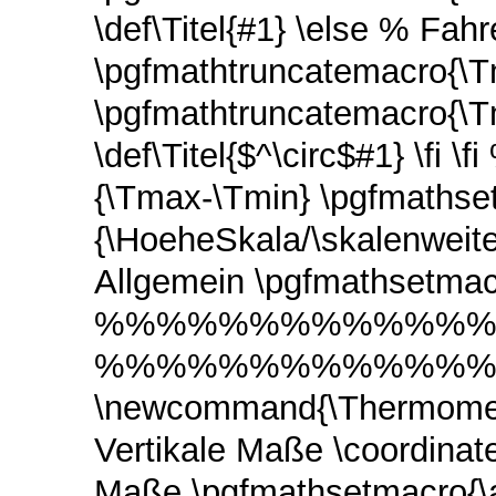
\def\Titel{#1} \else % 
\pgfmathtruncatemacro{\T
\pgfmathtruncatemacro{\T
\def\Titel{$^\circ$#1} \fi 
{\Tmax-\Tmin} \pgfmathset
{\HoeheSkala/\skal
Allgemein \pgfmathsetmacr
%%%%%%%%%%%%
%%%%%%%%%%%%
\newcommand{\Therm
Vertikale Maße \coordinate
Maße \pgfmathsetmacro{\a