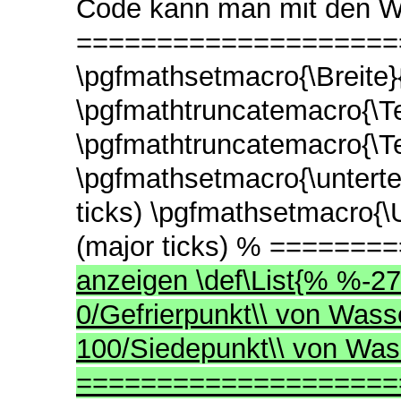
Code kann man mit den W
======================
\pgfmathsetmacro{\Breite}
\pgfmathtruncatemacro{\T
\pgfmathtruncatemacro{\T
\pgfmathsetmacro{\untertei
ticks) \pgfmathsetmacro{\
(major ticks) % =====
anzeigen \def\List{% %-27
0/Gefrierpunkt\\ von Wass
100/Siedepunkt\\ von Wa
===================