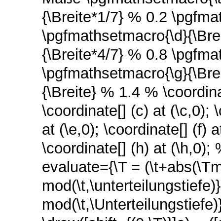
{\Breite*1/7} % 0.2 \pgfma
\pgfmathsetmacro{\d}{\Bre
{\Breite*4/7} % 0.8 \pgfma
\pgfmathsetmacro{\g}{\Bre
{\Breite} % 1.4 % \coordinate
\coordinate[] (c) at (\c,0); 
at (\e,0); \coordinate[] (f) a
\coordinate[] (h) at (\h,0)
evaluate={\T = (\t+abs(\Tm
mod(\t,\unterteilungstiefe)
mod(\t,\Unterteilungstiefe)},