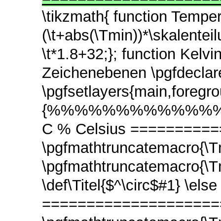
\tikzmath{ function Temper
(\t+abs(\Tmin))*\skalenteil
\t*1.8+32;}; function Kelvin
Zeichenebenen \pgfdeclare
\pgfsetlayers{main,foreg
{%%%%%%%%%%%%%%%%% 
C % Celsius =========
\pgfmathtruncatemacro{\T
\pgfmathtruncatemacro{\
\def\Titel{$^\circ$#1} \els
======================