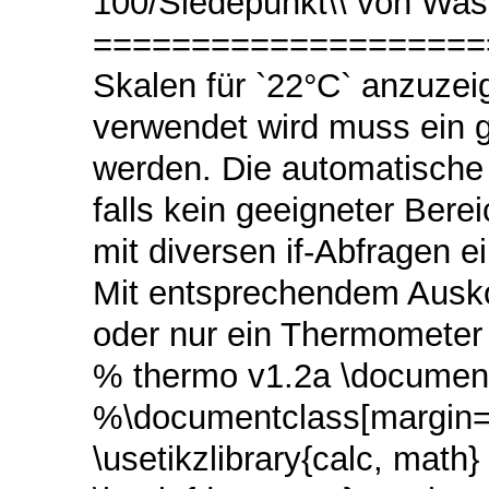
100/Siedepunkt\\ von Wa
======================
Skalen für `22°C` anzuzei
verwendet wird muss ein 
werden. Die automatische
falls kein geeigneter Bere
mit diversen if-Abfragen e
Mit entsprechendem Ausk
oder nur ein Thermometer a
% thermo v1.2a \documentc
%\documentclass[margin=5p
\usetikzlibrary{calc, ma