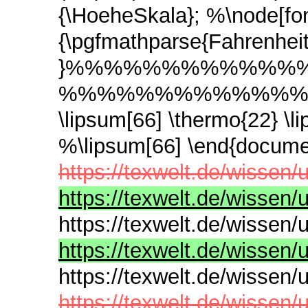
{\HoeheSkala}; %\node[font
{\pgfmathparse{Fahrenheit(
}%%%%%%%%%%%%
%%%%%%%%%%%%
\lipsum[66] \thermo{22} \
%\lipsum[66] \end{docum
https://texwelt.de/wissen
https://texwelt.de/wissen/
https://texwelt.de/wissen
https://texwelt.de/wissen
https://texwelt.de/wissen
https://texwelt.de/wissen