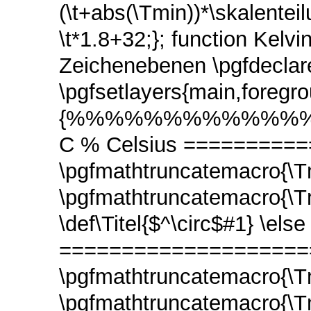
(\t+abs(\Tmin))*\skalenteil
\t*1.8+32;}; function Kelvin
Zeichenebenen \pgfdeclare
\pgfsetlayers{main,foreg
{%%%%%%%%%%%%%%%%% 
C % Celsius =========
\pgfmathtruncatemacro{\T
\pgfmathtruncatemacro{\
\def\Titel{$^\circ$#1} \els
======================
\pgfmathtruncatemacro{\T
\pgfmathtruncatemacro{\T