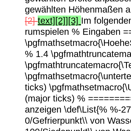
gewählten Höhenmaßen a
[2]
text][2]][3]
Im folgende
rumspielen % Eingaben
\pgfmathsetmacro{\HoeheSk
% 1.4 \pgfmathtruncatema
\pgfmathtruncatemacro{\T
\pgfmathsetmacro{\untertei
ticks) \pgfmathsetmacro{\
(major ticks) % ======
anzeigen \def\List{% %-27
0/Gefrierpunkt\\ von Wass