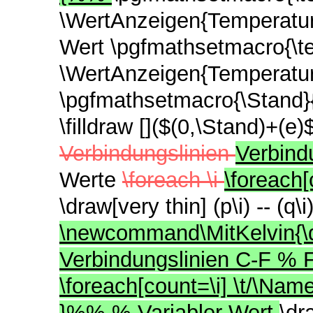
\WertAnzeigen{TemperaturS
Wert \pgfmathsetmacro{\t
\WertAnzeigen{TemperaturS
\pgfmathsetmacro{\Stand}{
\filldraw []($(0,\Stand)+(e
Verbindungslinien
Verbind
Werte
\foreach \i
\foreach[
\draw[very thin] (p\i) -- (q\i)
\newcommand\MitKelvin{\draw
Verbindungslinien C-F % 
\foreach[count=\i] \t/\Name 
}%% % Variabler Wert
\dr