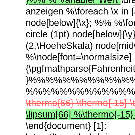
anzeigen %\foreach \x in {a,.
node[below]{\x}; %% %\forea
circle (1pt) node[below]{\y
(2,\HoeheSkala) node[mi
%\node[font=\normalsize] a
{\pgfmathparse{Fahrenheit(
}%%%%%%%%%%%%
%%%%%%%%%%%%
\thermo{66} \thermo{-15} 
\lipsum[66] %\thermo{-15
\end{document}
[1]: