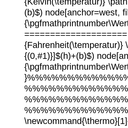
{Kelvin(\temperatur)} \path[]
(b)$) node[anchor=west, f
{\pgfmathprintnumber\Wert
==================== \
{Fahrenheit(\temperatur)} \p
{(0,#1)}]$(h)+(b)$) node[a
{\pgfmathprintnumber\Wert};
}%%%%%%%%%%%%
%%%%%%%%%%%%
%%%%%%%%%%%%
%%%%%%%%%%%%
\newcommand{\ther