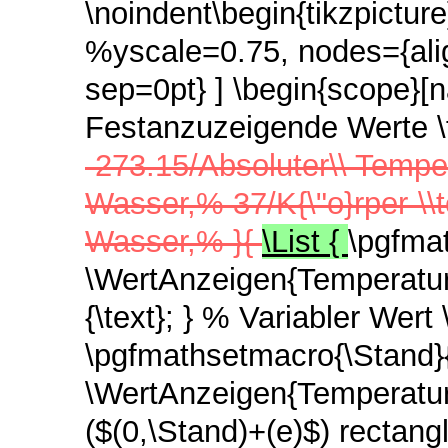
\noindent\begin{tikzpictu
%yscale=0.75, nodes={align
sep=0pt} ]
\begin{scope}[
Festanzuzeigende Werte \fo
-273.15/Absoluter\\ Temper
Wasser,% 37/K{\"o}rper-\\
Wasser,% }{
\List {
\pgfmat
\WertAnzeigen{TemperaturSt
{\text}; } % Variabler Wer
\pgfmathsetmacro{\Stand}
\WertAnzeigen{TemperaturSt
($(0,\Stand)+(e)$) rectang