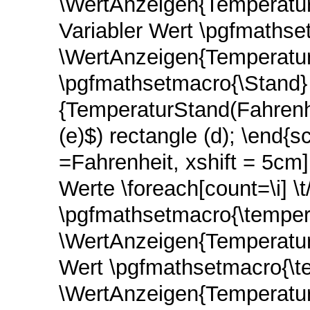
\WertAnzeigen{Temperatur
Variabler Wert \pgfmathse
\WertAnzeigen{TemperaturS
\pgfmathsetmacro{\Stand}
{TemperaturStand(Fahrenhei
(e)$) rectangle (d); \end{
=Fahrenheit, xshift = 5c
Werte \foreach[count=\i] \
\pgfmathsetmacro{\tempera
\WertAnzeigen{TemperaturS
Wert \pgfmathsetmacro{\t
\WertAnzeigen{TemperaturS