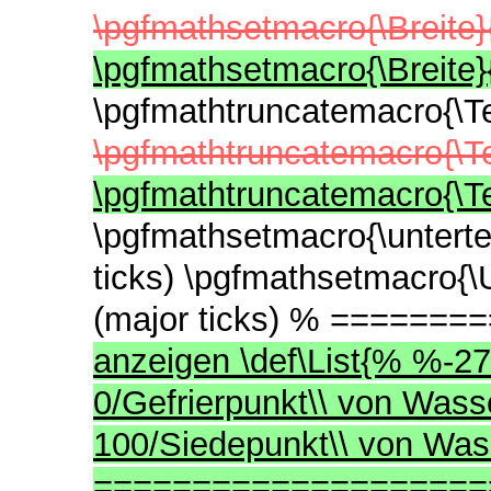
\pgfmathsetmacro{\Breite}
\pgfmathsetmacro{\Breite}
\pgfmathtruncatemacro{\T
\pgfmathtruncatemacro{\T
\pgfmathtruncatemacro{\T
\pgfmathsetmacro{\untertei
ticks) \pgfmathsetmacro{\
(major ticks) % =====
anzeigen \def\List{% %-27
0/Gefrierpunkt\\ von Wass
100/Siedepunkt\\ von Wa
===================