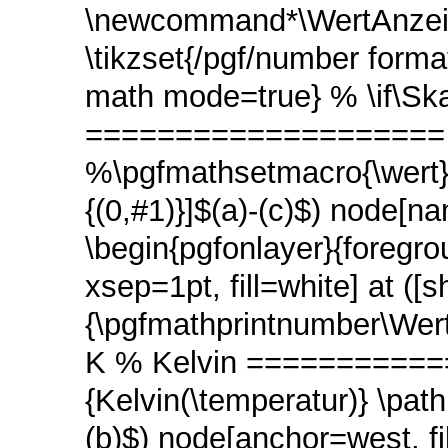
\newcommand*\Wert
\tikzset{/pgf/number forma
math mode=true} % \if\Sk
==================== \p
%\pgfmathsetmacro{\wert}{
{(0,#1)}]$(a)-(c)$) node[nam
\begin{pgfonlayer}{foregro
xsep=1pt, fill=white] at ([s
{\pgfmathprintnumber\Wert}
K % Kelvin ===========
{Kelvin(\temperatur)} \path[]
(b)$) node[anchor=west, f