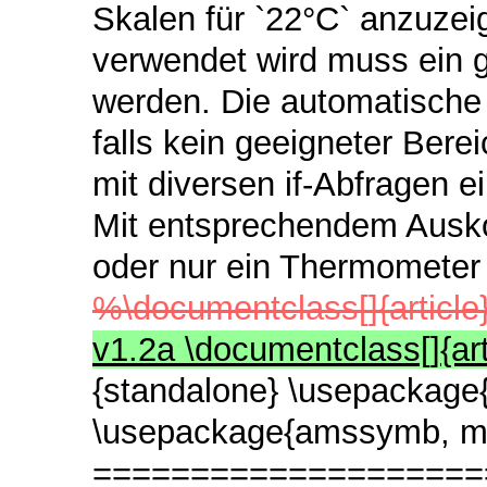
Skalen für `22°C` anzuzei
verwendet wird muss ein 
werden. Die automatische
falls kein geeigneter Bere
mit diversen if-Abfragen e
Mit entsprechendem Ausk
oder nur ein Thermometer
%\documentclass[]{articl
v1.2a \documentclass[]{a
{standalone} \usepackage{t
\usepackage{amssymb, m
===================