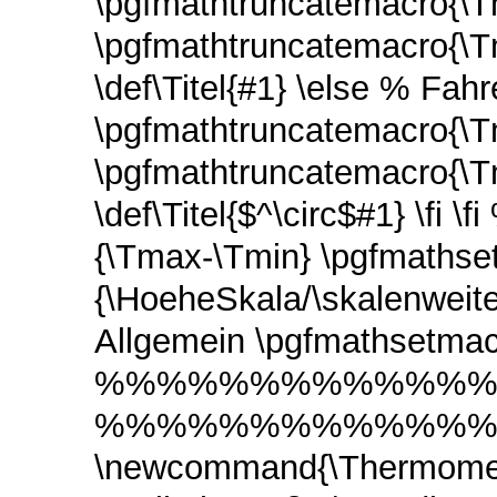
\pgfmathtruncatemacro{\T
\pgfmathtruncatemacro{\T
\def\Titel{#1} \else % 
\pgfmathtruncatemacro{\T
\pgfmathtruncatemacro{\T
\def\Titel{$^\circ$#1} \fi 
{\Tmax-\Tmin} \pgfmathset
{\HoeheSkala/\skal
Allgemein \pgfmathsetmacr
%%%%%%%%%%%%
%%%%%%%%%%%%
\newcommand{\Therm