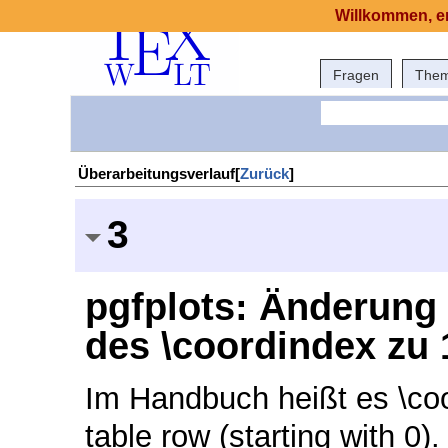
Willkommen, er
Fragen
The
Überarbeitungsverlauf[
Zurück
]
3
pgfplots: Änderung 
des \coordindex zu 1
Im Handbuch heißt es \coor
table row (starting with 0