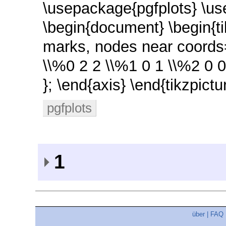
\usepackage{pgfplots} \use
\begin{document} \begin{tik
marks, nodes near coords=\
\\%0 2 2 \\%1 0 1 \\%2 0 0
}; \end{axis} \end{tikzpic
pgfplots
1
über
|
FAQ