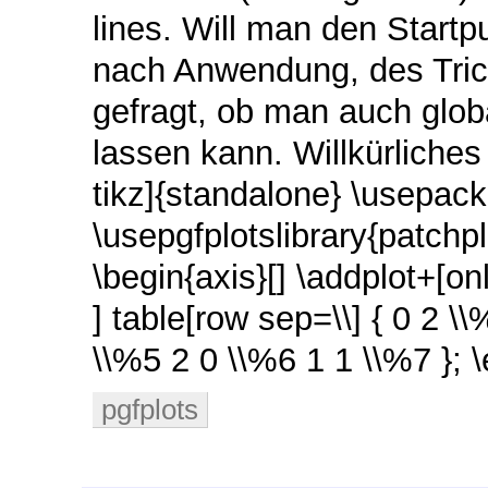
lines. Will man den Startp
nach Anwendung, des Trick
gefragt, ob man auch glob
lassen kann. Willkürlich
tikz]{standalone} \usepack
\usepgfplotslibrary{patchp
\begin{axis}[] \addplot+[
] table[row sep=\\] { 0 2 \
\\%5 2 0 \\%6 1 1 \\%7 }; 
pgfplots