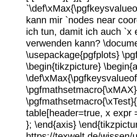
`\def\xMax{\pgfkeysvalueof
kann mir `nodes near coo
ich tun, damit ich auch `x 
verwenden kann? \documen
\usepackage{pgfplots} \pg
\begin{tikzpicture} \begin{a
\def\xMax{\pgfkeysvalueof
\pgfmathsetmacro{\xMAX}{
\pgfmathsetmacro{\xTest}{
table[header=true, x expr 
}; \end{axis} \end{tikzpict
https://texwelt.de/wissen