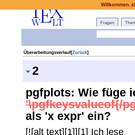
Willkommen, er
Fragen
The
Überarbeitungsverlauf[
Zurück
]
2
pgfplots: Wie füge 
'\pgfkeysvalueof{/p
als 'x expr' ein?
[![alt text][1]][1] Ich lese