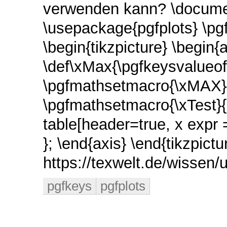
verwenden kann? \documen
\usepackage{pgfplots} \pg
\begin{tikzpicture} \begin{a
\def\xMax{\pgfkeysvalueof
\pgfmathsetmacro{\xMAX}{
\pgfmathsetmacro{\xTest}{
table[header=true, x expr 
}; \end{axis} \end{tikzpict
https://texwelt.de/wissen
pgfkeys
pgfplots