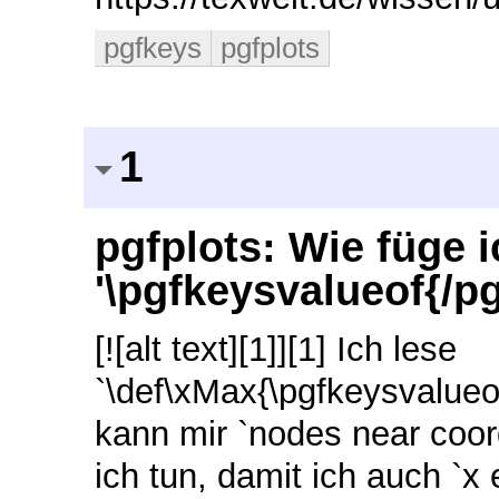
pgfkeys
pgfplots
1
pgfplots: Wie füge 
'\pgfkeysvalueof{/pg
[![alt text][1]][1] Ich lese
`\def\xMax{\pgfkeysvalueof
kann mir `nodes near coo
ich tun, damit ich auch `x 