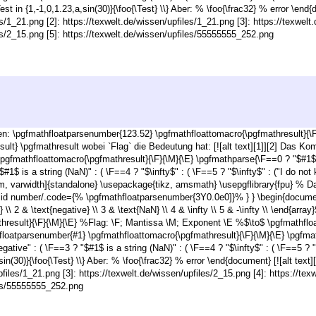
Test in {1,-1,0,1.23,a,sin(30)}{\foo{\Test} \\} Aber: % \foo{\frac32} % error \end{d
s/1_21.png [2]: https://texwelt.de/wissen/upfiles/1_21.png [3]: https://texwelt
es/2_15.png [5]: https://texwelt.de/wissen/upfiles/55555555_252.png
 \pgfmathfloatparsenumber{123.52} \pgfmathfloattomacro{\pgfmathresult}{\F}
esult} \pgfmathresult wobei `Flag` die Bedeutung hat: [![alt text][1]][2] Da
gfmathfloattomacro{\pgfmathresult}{\F}{\M}{\E} \pgfmathparse{\F==0 ? "$#1$ is
#1$ is a string (NaN)" : ( \F==4 ? "$\infty$" : ( \F==5 ? "$\infty$" : ("I do not kn
, varwidth]{standalone} \usepackage{tikz, amsmath} \usepgflibrary{fpu} % D
lid number/.code={% \pgfmathfloatparsenumber{3Y0.0e0]}% } } \begin{document} 
ve} \\ 2 & \text{negative} \\ 3 & \text{NaN} \\ 4 & \infty \\ 5 & -\infty \\ \end{
result}{\F}{\M}{\E} %Flag: \F; Mantissa \M; Exponent \E %$\to$ \pgfmathfloat
oatparsenumber{#1} \pgfmathfloattomacro{\pgfmathresult}{\F}{\M}{\E} \pgfmat
gative" : ( \F==3 ? "$#1$ is a string (NaN)" : ( \F==4 ? "$\infty$" : ( \F==5 ? "$
sin(30)}{\foo{\Test} \\} Aber: % \foo{\frac32} % error \end{document} [![alt text]
pfiles/1_21.png [3]: https://texwelt.de/wissen/upfiles/2_15.png [4]: https://tex
les/55555555_252.png