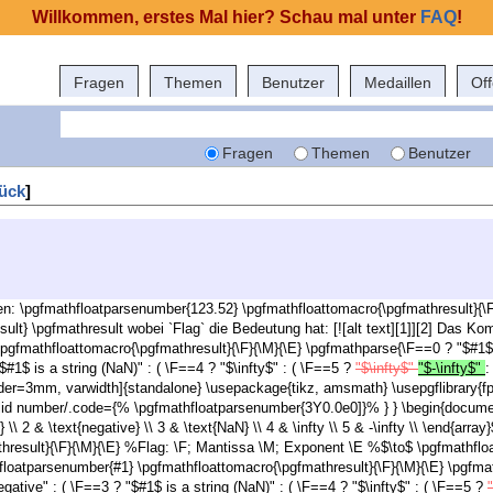
Willkommen, erstes Mal hier? Schau mal unter
FAQ
!
Fragen
Themen
Benutzer
Medaillen
Of
Fragen
Themen
Benutzer
ück
]
 \pgfmathfloatparsenumber{123.52} \pgfmathfloattomacro{\pgfmathresult}{\F}
esult} \pgfmathresult wobei `Flag` die Bedeutung hat: [![alt text][1]][2] Da
gfmathfloattomacro{\pgfmathresult}{\F}{\M}{\E} \pgfmathparse{\F==0 ? "$#1$ is
$#1$ is a string (NaN)" : ( \F==4 ? "$\infty$" : ( \F==5 ?
"$\infty$"
"$-\infty$"
:
rder=3mm, varwidth]{standalone} \usepackage{tikz, amsmath} \usepgflibrary{
lid number/.code={% \pgfmathfloatparsenumber{3Y0.0e0]}% } } \begin{document} 
ve} \\ 2 & \text{negative} \\ 3 & \text{NaN} \\ 4 & \infty \\ 5 & -\infty \\ \end{
result}{\F}{\M}{\E} %Flag: \F; Mantissa \M; Exponent \E %$\to$ \pgfmathfloat
oatparsenumber{#1} \pgfmathfloattomacro{\pgfmathresult}{\F}{\M}{\E} \pgfmat
egative" : ( \F==3 ? "$#1$ is a string (NaN)" : ( \F==4 ? "$\infty$" : ( \F==5 ?