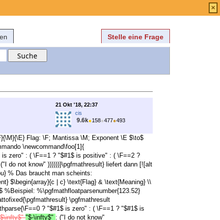
Anmelden
über
FAQ
×
fen
Stelle eine Frage
21 Okt '18, 22:37
cis
9.6k
●
158
●
477
●
493
{\M}{\E} Flag: \F; Mantissa \M; Exponent \E $\to$
s Kommando \newcommand\foo[1]{
 zero" : ( \F==1 ? "$#1$ is positive" : ( \F==2 ?
 ("I do not know" ))))))}\pgfmathresult} liefert dann [![alt
fpu} % Das braucht man scheints:
$\begin{array}{c | c} \text{Flag} & \text{Meaning} \\
array}$ %Beispiel: %\pgfmathfloatparsenumber{123.52}
tofixed{\pgfmathresult} \pgfmathresult
hparse{\F==0 ? "$#1$ is zero" : ( \F==1 ? "$#1$ is
"$\infty$"
"$-\infty$"
: ("I do not know"