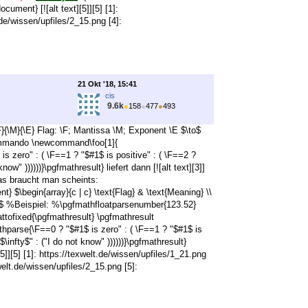
ocument} [![alt text][5]][5] [1]:
.de/wissen/upfiles/2_15.png [4]:
21 Okt '18, 15:41
cis
9.6k
●
158
●
477
●
493
{\M}{\E} Flag: \F; Mantissa \M; Exponent \E $\to$
s Kommando \newcommand\foo[1]{
 zero" : ( \F==1 ? "$#1$ is positive" : ( \F==2 ?
ow" ))))))}\pgfmathresult} liefert dann [![alt text][3]]
as braucht man scheints:
$\begin{array}{c | c} \text{Flag} & \text{Meaning} \\
array}$ %Beispiel: %\pgfmathfloatparsenumber{123.52}
tofixed{\pgfmathresult} \pgfmathresult
hparse{\F==0 ? "$#1$ is zero" : ( \F==1 ? "$#1$ is
\infty$" : ("I do not know" ))))))}\pgfmathresult}
[5]][5] [1]: https://texwelt.de/wissen/upfiles/1_21.png
welt.de/wissen/upfiles/2_15.png [5]: