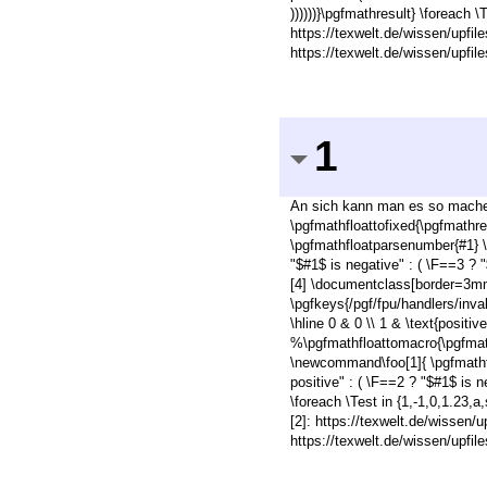
))))))}\pgfmathresult} \foreach \
https://texwelt.de/wissen/upfile
https://texwelt.de/wissen/upfil
1
An sich kann man es so machen:
\pgfmathfloattofixed{\pgfmathr
\pgfmathfloatparsenumber{#1} \p
"$#1$ is negative" : ( \F==3 ? "$
[4] \documentclass[border=3mm
\pgfkeys{/pgf/fpu/handlers/inva
\hline 0 & 0 \\ 1 & \text{positi
%\pgfmathfloattomacro{\pgfmath
\newcommand\foo[1]{ \pgfmathfl
positive" : ( \F==2 ? "$#1$ is ne
\foreach \Test in {1,-1,0,1.23,a,
[2]: https://texwelt.de/wissen/u
https://texwelt.de/wissen/upfi