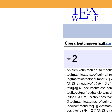
Überarbeitungsverlauf[
Zur
2
An sich kann man es so machen:
\pgfmathfloattofixed{\pgfmathr
\pgfmathfloatparsenumber{#1} \p
"$#1$ is negative" : ( \F==3 ? "
text][3]][4] \documentclass[bo
\pgfkeys{/pgf/fpu/handlers/inva
\hline 0 & 0 \\ 1 & \text{positi
%\pgfmathfloattomacro{\pgfmath
\newcommand\foo[1]{ \pgfmathfl
positive" : ( \F==2 ? "$#1$ is n