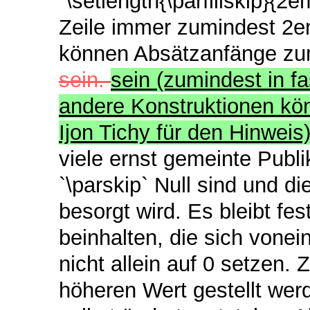
`\setlength{\parfillskip}{2e
Zeile immer zumindest 2e
können Absätzanfänge zum
sein.
sein (zumindest in f
andere Konstruktionen kö
Ijon Tichy für den Hinweis
viele ernst gemeinte Publi
`\parskip` Null sind und di
besorgt wird. Es bleibt f
beinhalten, die sich vonei
nicht allein auf 0 setzen. 
höheren Wert gestellt wer