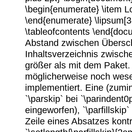
\begin{enumerate} \item L
\end{enumerate} \lipsum[3-
\tableofcontents \end{doc
Abstand zwischen Überschr
Inhaltsverzeichnis zwisc
größer als mit dem Paket
möglicherweise noch wese
implementiert. Eine (zumin
`\parskip` bei `\parindent
eingeworfen), `\parfillskip`
Zeile eines Absatzes kont