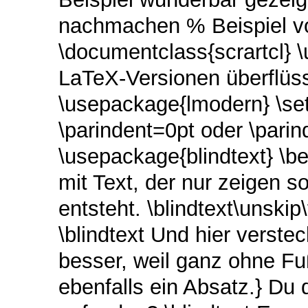
nachmachen % Beispiel vo
\documentclass{scrartcl} 
LaTeX-Versionen überflüss
\usepackage{lmodern} \set
\parindent=0pt oder \pari
\usepackage{blindtext} \be
mit Text, der nur zeigen so
entsteht. \blindtext\unski
\blindtext Und hier verste
besser, weil ganz ohne Fu
ebenfalls ein Absatz.} Du 