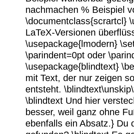
nachmachen % Beispiel vo
\documentclass{scrartcl} 
LaTeX-Versionen überflüss
\usepackage{lmodern} \set
\parindent=0pt oder \pari
\usepackage{blindtext} \be
mit Text, der nur zeigen so
entsteht. \blindtext\unski
\blindtext Und hier verste
besser, weil ganz ohne Fu
ebenfalls ein Absatz.} Du 