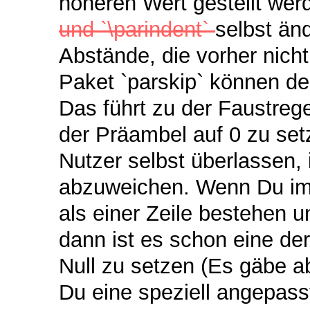
höheren Wert gestellt w
und `\parindent`
selbst än
Abstände, die vorher nich
Paket `parskip` können d
Das führt zu der Faustregel
der Präambel auf 0 zu setz
Nutzer selbst überlassen,
abzuweichen. Wenn Du imm
als einer Zeile bestehen u
dann ist es schon eine der
Null zu setzen (Es gäbe a
Du eine speziell angepas