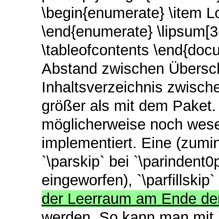
\begin{enumerate} \item L
\end{enumerate} \lipsum[3-
\tableofcontents \end{doc
Abstand zwischen Überschr
Inhaltsverzeichnis zwisc
größer als mit dem Paket
möglicherweise noch wese
implementiert. Eine (zumin
`\parskip` bei `\parindent
eingeworfen), `\parfillskip`
der Leerraum am Ende der
werden. So kann man mit `\s