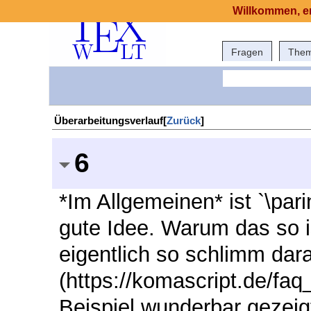
Willkommen, er
Fragen
The
Überarbeitungsverlauf[
Zurück
]
6
*Im Allgemeinen* ist `\pa
gute Idee. Warum das so i
eigentlich so schlimm dara
(https://komascript.de/fa
Beispiel wunderbar gezeigt