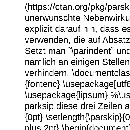
(https://ctan.org/pkg/pars
unerwünschte Nebenwirku
explizit darauf hin, dass e
verwenden, die auf Absatza
Setzt man `\parindent` un
nämlich an einigen Stell
verhindern. \documentclas
{fontenc} \usepackage[utf
\usepackage{lipsum} %\us
parksip diese drei Zeilen 
{0pt} \setlength{\parskip}{
plus 2pt} \begin{document}