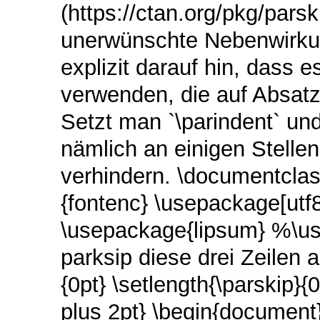
(https://ctan.org/pkg/pars
unerwünschte Nebenwirku
explizit darauf hin, dass e
verwenden, die auf Absatza
Setzt man `\parindent` un
nämlich an einigen Stell
verhindern. \documentclas
{fontenc} \usepackage[utf
\usepackage{lipsum} %\us
parksip diese drei Zeilen 
{0pt} \setlength{\parskip}{
plus 2pt} \begin{document}