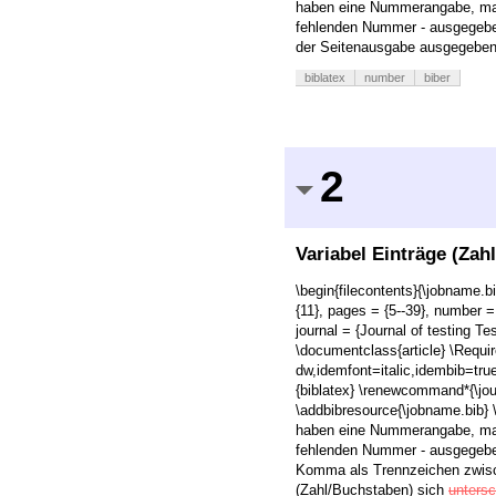
haben eine Nummerangabe, manch
fehlenden Nummer - ausgegeben
der Seitenausgabe ausgegeben.
biblatex
number
biber
2
Variabel Einträge (Zah
\begin{filecontents}{\jobname.bi
{11}, pages = {5--39}, number =
journal = {Journal of testing Te
\documentclass{article} \Requi
dw,idemfont=italic,idembib=tru
{biblatex} \renewcommand*{\jo
\addbibresource{\jobname.bib}
haben eine Nummerangabe, manch
fehlenden Nummer - ausgegebe
Komma als Trennzeichen zwisc
(Zahl/Buchstaben) sich
untersc