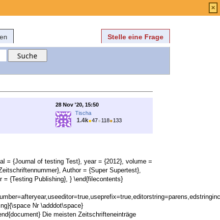
Anmelden
über
FAQ
×
fen
Stelle eine Frage
28 Nov '20, 15:50
Tischa
1.4k
●
47
●
118
●
133
nal = {Journal of testing Test}, year = {2012}, volume =
e Zeitschriftennummer}, Author = {Super Supertest},
 = {Testing Publishing}, } \end{filecontents}
mber=afteryear,useeditor=true,useprefix=true,editorstring=parens,edstringinc
ng}{\space Nr \adddot\space}
end{document} Die meisten Zeitschrifteneinträge