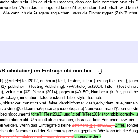
e aber nicht. Um deutlich zu machen, dass das kein Versehen bzw. ein Fehle
 werden. Wenn das Eintragsfeld keine Ziffer, sondern Text erhält, wird ke
 Wie kann ich die Ausgabe angleichen, wenn die Eintragstypen (Zahl/Buchst
l/Buchstaben) im Eintragsfeld number = {}
b} @Article{Test2012, author = {Test, Tester}, title = {Testing the Tests}, jour
 {1}, publisher = {Testing Publishing}, } @Article{Test2014, Title = {Test ohn
st}, Volume = {32}, Year = {2014}, pages = {40--50}, Number = {k. A.}, publisher
rePackage[annotation=false,backend=biber,style=footnote-
e,ibidtracker=constrict,xref=false,idembibformat=dash,edbyidem=true,journalnu
urvolstring}{\addcomma\space Jg\adddot\space} \renewcommand*{\journumstri
 \begin{document}
\cite[][]{Test2012} und \cite[][]{Test2014} \printbibliograph
e aber nicht. Um deutlich zu machen, dass das kein Versehen bzw. ein Fehle
n werden. Wenn das Eintragsfeld keine
Ziffer\cite[][]{Test2012},
Ziffer,
sonde
hen der Nummer und der Seitenausgabe ausgegeben. Wie kann ich die Ausga
heiden? \printbibliography \end{document}
unterscheiden?