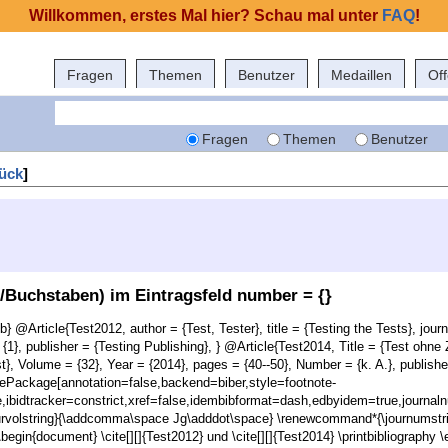
Willkommen, erstes Mal hier? Schau mal unter
FAQ
!
Fragen
Themen
Benutzer
Medaillen
Of
Fragen
Themen
Benutzer
ück
]
l/Buchstaben) im Eintragsfeld number = {}
b} @Article{Test2012, author = {Test, Tester}, title = {Testing the Tests}, jour
 {1}, publisher = {Testing Publishing}, } @Article{Test2014, Title = {Test ohn
st}, Volume = {32}, Year = {2014}, pages = {40--50}, Number = {k. A.}, publisher
rePackage[annotation=false,backend=biber,style=footnote-
e,ibidtracker=constrict,xref=false,idembibformat=dash,edbyidem=true,journalnu
urvolstring}{\addcomma\space Jg\adddot\space} \renewcommand*{\journumstri
 \begin{document}
\cite[][]{Test2012} und \cite[][]{Test2014}
\printbibliography
\