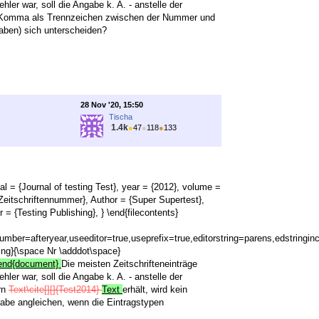
r war, soll die Angabe k. A. - anstelle der
in Komma als Trennzeichen zwischen der Nummer und
aben) sich unterscheiden?
28 Nov '20, 15:50
Tischa
1.4k
●
47
●
118
●
133
nal = {Journal of testing Test}, year = {2012}, volume =
e Zeitschriftennummer}, Author = {Super Supertest},
 = {Testing Publishing}, } \end{filecontents}
mber=afteryear,useeditor=true,useprefix=true,editorstring=parens,edstringinc
ng}{\space Nr \adddot\space}
y \end{document}
Die meisten Zeitschrifteneinträge
r war, soll die Angabe k. A. - anstelle der
rn
Text\cite[][]{Test2014}
Text
erhält, wird kein
be angleichen, wenn die Eintragstypen