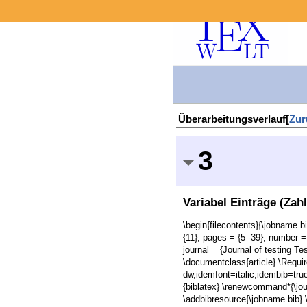
Überarbeitungsverlauf[
Zur
3
Variabel Einträge (Zah
\begin{filecontents}{\jobname.bi
{11}, pages = {5--39}, number =
journal = {Journal of testing Te
\documentclass{article} \Requi
dw,idemfont=italic,idembib=tru
{biblatex} \renewcommand*{\jo
\addbibresource{\jobname.bib}