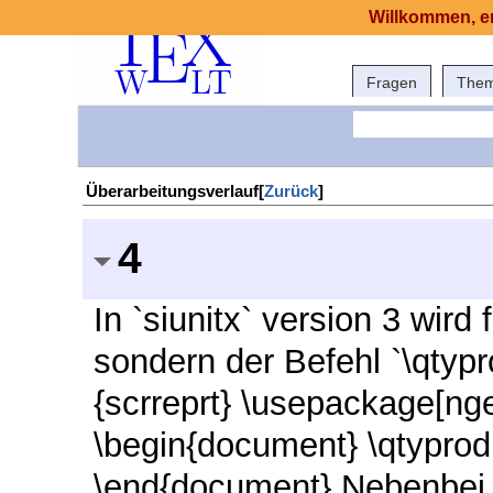
Willkommen, er
Fragen
The
Überarbeitungsverlauf[
Zurück
]
4
In `siunitx` version 3 wird
sondern der Befehl `\qtyp
{scrreprt} \usepackage[ng
\begin{document} \qtyprod
\end{document} Nebenbei b