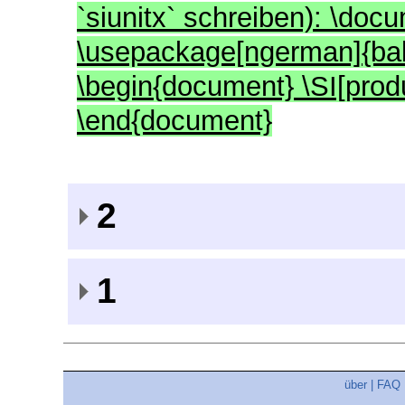
`siunitx` schreiben): \docu
\usepackage[ngerman]{bab
\begin{document} \SI[prod
\end{document}
2
1
über
|
FAQ