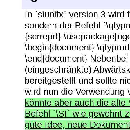
In `siunitx` version 3 wird
sondern der Befehl `\qtyp
{scrreprt} \usepackage[ng
\begin{document} \qtyprod
\end{document} Nebenbei b
(eingeschränkte) Abwärtsko
bereitgestellt und sollte 
wird nun die Verwendung v
könnte aber auch die alte 
Befehl `\SI` wie gewohnt 
gute Idee, neue Dokumente