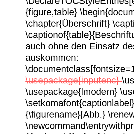
\DeclareTOCStyleEntries[e
{figure,table} \begin{docume
\chapter{Überschrift} \capt
\captionof{table}{Beschri
auch ohne den Einsatz de
auskommen:
\documentclass[fontsize=12
\usepackage{inputenc}
\u
\usepackage{lmodern} \us
\setkomafont{captionlabel
{\figurename}{Abb.} \ren
\newcommand\entrywithpr