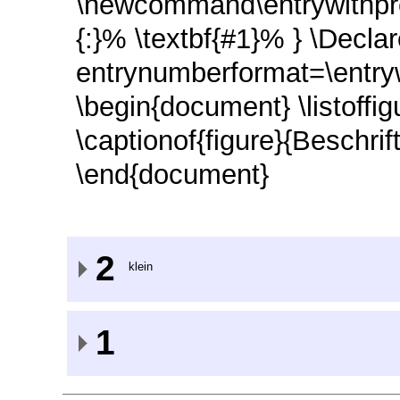
\newcommand\entrywithpr
{:}% \textbf{#1}% } \Decl
entrynumberformat=\entrywi
\begin{document} \listoffig
\captionof{figure}{Beschrif
\end{document}
2
klein
1