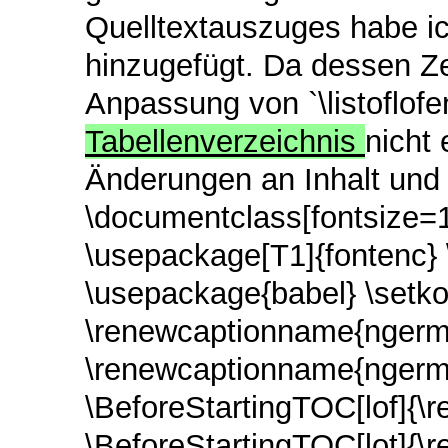
Quelltextauszuges habe ic
hinzugefügt. Da dessen Zei
Anpassung von `\listoflof
Tabellenverzeichnis
nicht
Änderungen an Inhalt und
\documentclass[fontsize=12
\usepackage[T1]{fontenc}
\usepackage{babel} \setko
\renewcaptionname{ngerma
\renewcaptionname{ngerma
\BeforeStartingTOC[lof]{\
\BeforeStartingTOC[lot]{\