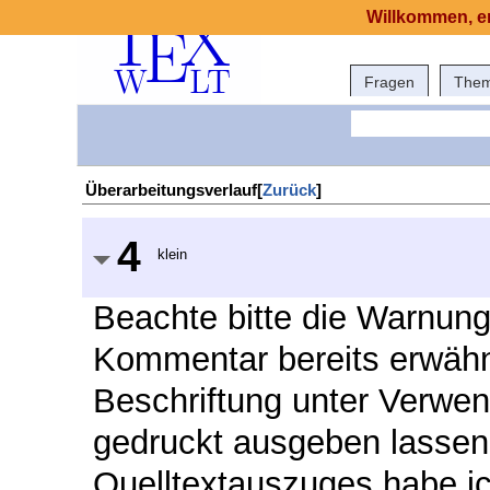
Willkommen, er
Fragen
The
Überarbeitungsverlauf[
Zurück
]
4
klein
Beachte bitte die Warnunge
Kommentar bereits erwähn
Beschriftung unter Verwen
gedruckt ausgeben lassen
Quelltextauszuges habe ic