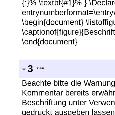
{:}% \textbf{#1}% } \Decl
entrynumberformat=\entrywi
\begin{document} \listoffig
\captionof{figure}{Beschrif
\end{document}
3
klein
Beachte bitte die Warnunge
Kommentar bereits erwähn
Beschriftung unter Verwen
gedruckt ausgeben lassen