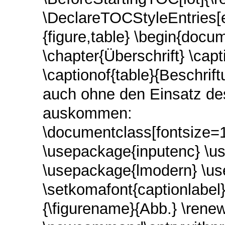
\DeclareTOCStyleEntries[e
{figure,table} \begin{docume
\chapter{Überschrift} \capt
\captionof{table}{Beschri
auch ohne den Einsatz de
auskommen:
\documentclass[fontsize=12
\usepackage{inputenc} \u
\usepackage{lmodern} \us
\setkomafont{captionlabel
{\figurename}{Abb.} \ren