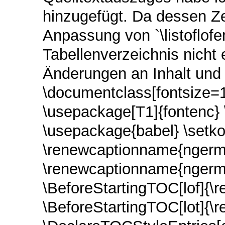
hinzugefügt. Da dessen Zei
Anpassung von `\listoflofe
Tabellenverzeichnis nicht 
Änderungen an Inhalt und
\documentclass[fontsize=12
\usepackage[T1]{fontenc}
\usepackage{babel} \setko
\renewcaptionname{ngerma
\renewcaptionname{ngerma
\BeforeStartingTOC[lof]{\
\BeforeStartingTOC[lot]{\