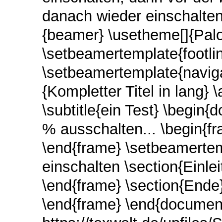
danach wieder einschalten
{beamer} \usetheme[]{Palo
\setbeamertemplate{footli
\setbeamertemplate{navigati
{Kompletter Titel in lang}
\subtitle{ein Test} \begin
% ausschalten... \begin{f
\end{frame} \setbeamertem
einschalten \section{Einlei
\end{frame} \section{Ende
\end{frame} \end{document} [