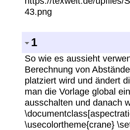
https://texwelt.de/upfile
43.png
1
So wie es aussieht verwend
Berechnung von Abständen
platziert wird und ändert
man die Vorlage global ein
ausschalten und danach w
\documentclass[aspectrat
\usecolortheme{crane} \se