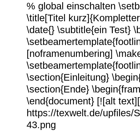
% global einschalten \set
\title[Titel kurz]{Komplett
\date{} \subtitle{ein Test}
\setbeamertemplate{footlin
[noframenumbering] \maket
\setbeamertemplate{footli
\section{Einleitung} \begin
\section{Ende} \begin{fra
\end{document} [![alt text][1
https://texwelt.de/upfile
43.png