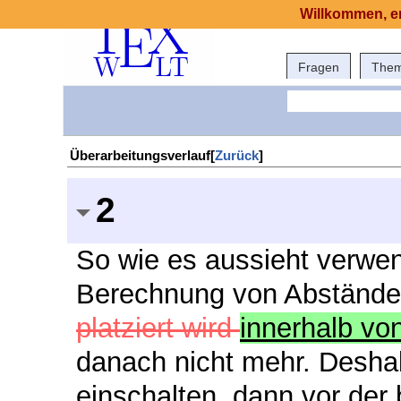
Willkommen, er
Fragen
The
Überarbeitungsverlauf[
Zurück
]
2
So wie es aussieht verwend
Berechnung von Abstände
platziert wird
innerhalb vo
danach nicht mehr. Desha
einschalten, dann vor der