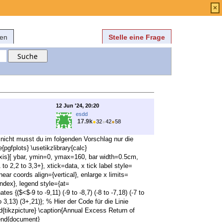
Anmelden
über
FAQ
×
fen
Stelle eine Frage
12 Jun '24, 20:20
esdd
17.9k
●
32
●
42
●
58
s nicht musst du im folgenden Vorschlag nur die
pgfplots} \usetikzlibrary{calc}
{axis}[ ybar, ymin=0, ymax=160, bar width=0.5cm,
,1 to 2,2 to 3,3+}, xtick=data, x tick label style=
ar coords align={vertical}, enlarge x limits=
dex}, legend style={at=
es {($<$-9 to -9,11) (-9 to -8,7) (-8 to -7,18) (-7 to
 to 3,13) (3+,21)}; % Hier der Code für die Linie
end{tikzpicture} \caption{Annual Excess Return of
\end{document}