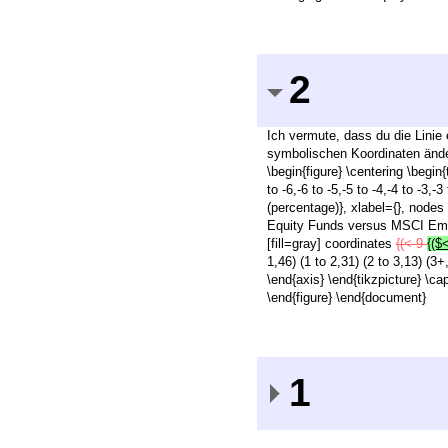
2
Ich vermute, dass du die Linie 
symbolischen Koordinaten änder
\begin{figure} \centering \begi
to -6,-6 to -5,-5 to -4,-4 to -3
(percentage)}, xlabel={}, node
Equity Funds versus MSCI Emerg
[fill=gray] coordinates
{(<-9
{($
1,46) (1 to 2,31) (2 to 3,13) (3+
\end{axis} \end{tikzpicture} \
\end{figure} \end{document}
1