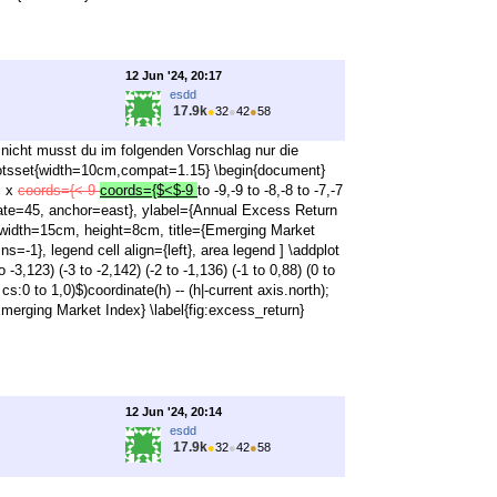
12 Jun '24, 20:17
esdd
17.9k
●
32
●
42
●
58
s nicht musst du im folgenden Vorschlag nur die
plotsset{width=10cm,compat=1.15} \begin{document}
c x
coords={<-9
coords={$<$-9
to -9,-9 to -8,-8 to -7,-7
e={rotate=45, anchor=east}, ylabel={Annual Excess Return
}, width=15cm, height=8cm, title={Emerging Market
-1}, legend cell align={left}, area legend ] \addplot
 to -3,123) (-3 to -2,142) (-2 to -1,136) (-1 to 0,88) (0 to
cs:0 to 1,0)$)coordinate(h) -- (h|-current axis.north);
erging Market Index} \label{fig:excess_return}
12 Jun '24, 20:14
esdd
17.9k
●
32
●
42
●
58