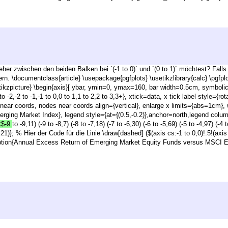
eher zwischen den beiden Balken bei `(-1 to 0)` und `(0 to 1)` möchtest? Fall
n. \documentclass{article} \usepackage{pgfplots} \usetikzlibrary{calc} \pgf
n{tikzpicture} \begin{axis}[ ybar, ymin=0, ymax=160, bar width=0.5cm, symboli
,-3 to -2,-2 to -1,-1 to 0,0 to 1,1 to 2,2 to 3,3+}, xtick=data, x tick label styl
s near coords, nodes near coords align={vertical}, enlarge x limits={abs=1cm
ing Market Index}, legend style={at={(0.5,-0.2)},anchor=north,legend columns=
<$-9
to -9,11) (-9 to -8,7) (-8 to -7,18) (-7 to -6,30) (-6 to -5,69) (-5 to -4,97) (-4
,21)}; % Hier der Code für die Linie \draw[dashed] ($(axis cs:-1 to 0,0)!.5!(axis 
caption{Annual Excess Return of Emerging Market Equity Funds versus MSCI Em