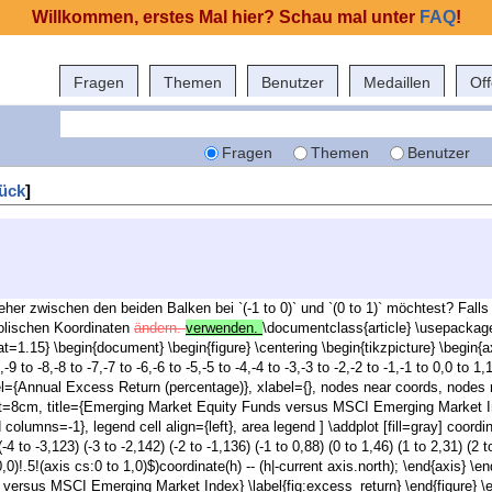
Willkommen, erstes Mal hier? Schau mal unter
FAQ
!
Fragen
Themen
Benutzer
Medaillen
Of
Fragen
Themen
Benutzer
ück
]
eher zwischen den beiden Balken bei `(-1 to 0)` und `(0 to 1)` möchtest? Fall
lischen Koordinaten
ändern.
verwenden.
\documentclass{article} \usepackage{
=1.15} \begin{document} \begin{figure} \centering \begin{tikzpicture} \begin
 to -8,-8 to -7,-7 to -6,-6 to -5,-5 to -4,-4 to -3,-3 to -2,-2 to -1,-1 to 0,0 to 1
l={Annual Excess Return (percentage)}, xlabel={}, nodes near coords, nodes ne
=8cm, title={Emerging Market Equity Funds versus MSCI Emerging Market In
columns=-1}, legend cell align={left}, area legend ] \addplot [fill=gray] coordinat
 (-4 to -3,123) (-3 to -2,142) (-2 to -1,136) (-1 to 0,88) (0 to 1,46) (1 to 2,31) (2
,0)!.5!(axis cs:0 to 1,0)$)coordinate(h) -- (h|-current axis.north); \end{axis} \
versus MSCI Emerging Market Index} \label{fig:excess_return} \end{figure} 