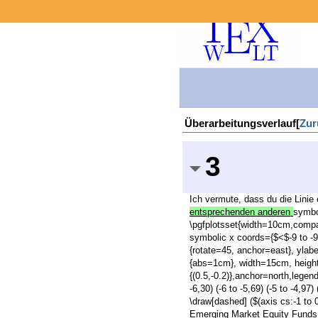
Überarbeitungsverlauf[
Zur
3
Ich vermute, dass du die Linie 
entsprechenden anderen
symbo
\pgfplotsset{width=10cm,compat
symbolic x coords={$<$-9 to -9,-9
{rotate=45, anchor=east}, ylabe
{abs=1cm}, width=15cm, height
{(0.5,-0.2)},anchor=north,legend 
-6,30) (-6 to -5,69) (-5 to -4,97)
\draw[dashed] ($(axis cs:-1 to 0
Emerging Market Equity Funds 