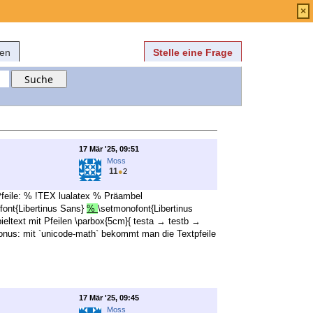
Anmelden
über
FAQ
×
fen
Stelle eine Frage
17 Mär '25, 09:51
Moss
11
●
2
e Pfeile: % !TEX lualatex % Präambel
sfont{Libertinus Sans}
%
\setmonofont{Libertinus
eltext mit Pfeilen \parbox{5cm}{ testa → testb →
t} Bonus: mit `unicode-math` bekommt man die Textpfeile
17 Mär '25, 09:45
Moss