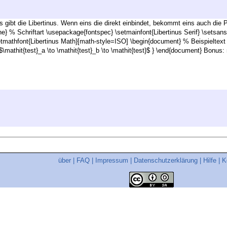
 es gibt die Libertinus. Wenn eins die direkt einbindet, bekommt eins auch die P
e} % Schriftart \usepackage{fontspec} \setmainfont{Libertinus Serif} \setsan
mathfont{Libertinus Math}[math-style=ISO] \begin{document} % Beispieltext m
 $\mathit{test}_a \to \mathit{test}_b \to \mathit{test}$ } \end{document} Bon
über
|
FAQ
|
Impressum
|
Datenschutzerklärung
|
Hilfe
|
K