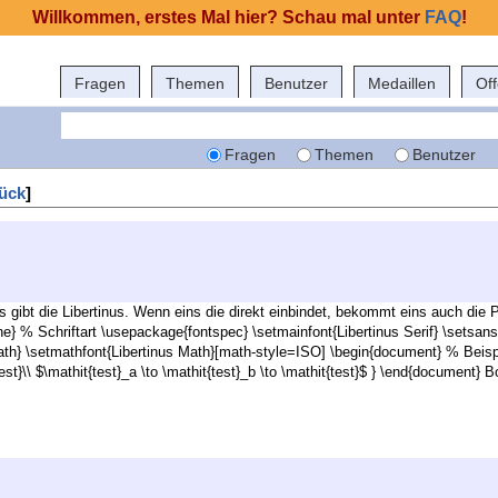
Willkommen, erstes Mal hier? Schau mal unter
FAQ
!
Fragen
Themen
Benutzer
Medaillen
Of
Fragen
Themen
Benutzer
ück
]
 es gibt die Libertinus. Wenn eins die direkt einbindet, bekommt eins auch di
e} % Schriftart \usepackage{fontspec} \setmainfont{Libertinus Serif} \setsan
h} \setmathfont{Libertinus Math}[math-style=ISO] \begin{document} % Beispi
test}\\ $\mathit{test}_a \to \mathit{test}_b \to \mathit{test}$ } \end{documen