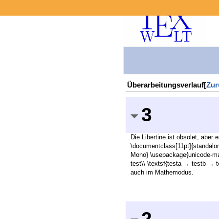
Überarbeitungsverlauf[
Zur
3
Die Libertine ist obsolet, aber
\documentclass[11pt]{standalon
Mono} \usepackage{unicode-mat
test\\ \textsf{testa → testb → 
auch im Mathemodus.
2