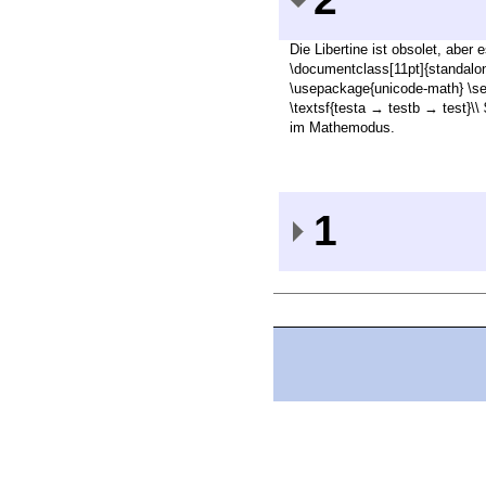
Die Libertine ist obsolet, aber
\documentclass[11pt]{standalon
\usepackage{unicode-math} \set
\textsf{testa → testb → test}\\
im Mathemodus.
1