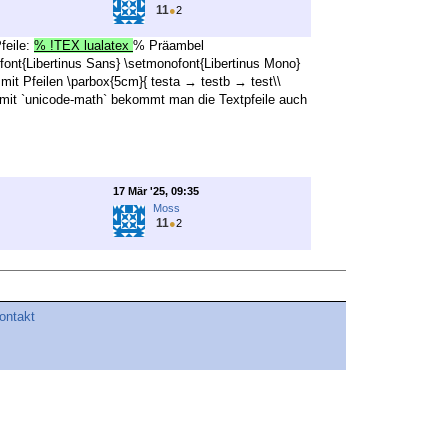
11
●
2
feile:
% !TEX lualatex
% Präambel
sfont{Libertinus Sans} \setmonofont{Libertinus Mono}
it Pfeilen \parbox{5cm}{ testa → testb → test\\
us: mit `unicode-math` bekommt man die Textpfeile auch
17 Mär '25, 09:35
Moss
11
●
2
ontakt